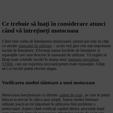
Ce trebuie să luați în considerare atunci
când vă întrețineți motocoasa
Când vine vorba de întreținerea motocoasei, primul pas este să citiți
cu atenție
manualul de utilizare
– acolo veți găsi cele mai importante
lucrări de întreținere. Efectuați numai lucrările de întreținere și
reparațiile care sunt descrise în manualul de utilizare. Vă rugăm să
lăsați toate celelalte lucrări în seama unui
magazin specializat
STIHL
care are expertiza necesară pentru toate reparațiile. Aflați
aici ce lucrări puteți efectua singur.
Verificarea uneltei tăietoare a unei motocoase
Motocoasa funcționează cu diferite
capete de cosit
, pe care le puteți
înlocui la nevoie în câțiva pași simpli. Starea uneltei tăietoare
utilizate joacă un rol important în utilizarea fără probleme a
motocoasei. Atunci când verificați capătul tăietor, procedați după