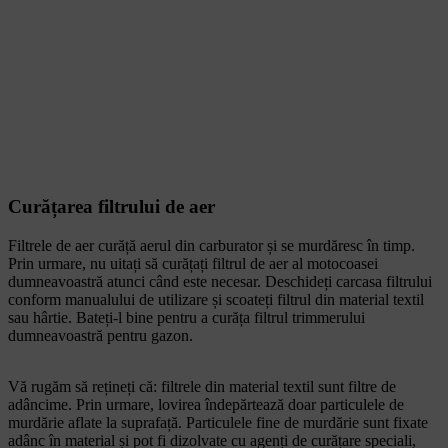
Curățarea filtrului de aer
Filtrele de aer curăță aerul din carburator și se murdăresc în timp.
Prin urmare, nu uitați să curățați filtrul de aer al motocoasei
dumneavoastră atunci când este necesar. Deschideți carcasa filtrului
conform manualului de utilizare și scoateți filtrul din material textil
sau hârtie. Bateți-l bine pentru a curăța filtrul trimmerului
dumneavoastră pentru gazon.
Vă rugăm să rețineți că: filtrele din material textil sunt filtre de
adâncime. Prin urmare, lovirea îndepărtează doar particulele de
murdărie aflate la suprafață. Particulele fine de murdărie sunt fixate
adânc în material și pot fi dizolvate cu agenți de curățare speciali,