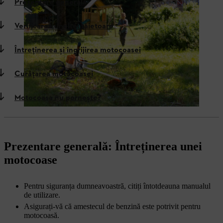
Prezentare generală
Verificarea uneltei tăietoare
Întreținerea și îngrijirea motocoasei
Curățarea motocoasei
Motocoasa nu pornește?
Prezentare generală: Întreținerea unei
motocoase
Pentru siguranța dumneavoastră, citiți întotdeauna manualul
de utilizare.
Asigurați-vă că amestecul de benzină este potrivit pentru
motocoasă.