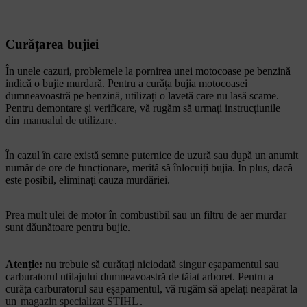
Curățarea bujiei
În unele cazuri, problemele la pornirea unei motocoase pe benzină
indică o bujie murdară. Pentru a curăța bujia motocoasei
dumneavoastră pe benzină, utilizați o lavetă care nu lasă scame.
Pentru demontare și verificare, vă rugăm să urmați instrucțiunile
din
manualul de utilizare
.
În cazul în care există semne puternice de uzură sau după un anumit
număr de ore de funcționare, merită să înlocuiți bujia. În plus, dacă
este posibil, eliminați cauza murdăriei.
Prea mult ulei de motor în combustibil sau un filtru de aer murdar
sunt dăunătoare pentru bujie.
Atenție:
nu trebuie să curățați niciodată singur eșapamentul sau
carburatorul utilajului dumneavoastră de tăiat arboret. Pentru a
curăța carburatorul sau eșapamentul, vă rugăm să apelați neapărat la
un
magazin specializat STIHL
.