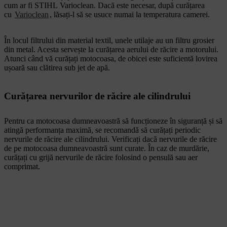
cum ar fi STIHL Varioclean. Dacă este necesar, după curățarea
cu
Varioclean
, lăsați-l să se usuce numai la temperatura camerei.
În locul filtrului din material textil, unele utilaje au un filtru grosier
din metal. Acesta servește la curățarea aerului de răcire a motorului.
Atunci când vă curățați motocoasa, de obicei este suficientă lovirea
ușoară sau clătirea sub jet de apă.
Curățarea nervurilor de răcire ale cilindrului
Pentru ca motocoasa dumneavoastră să funcționeze în siguranță și să
atingă performanța maximă, se recomandă să curățați periodic
nervurile de răcire ale cilindrului. Verificați dacă nervurile de răcire
de pe motocoasa dumneavoastră sunt curate. În caz de murdărie,
curățați cu grijă nervurile de răcire folosind o pensulă sau aer
comprimat.