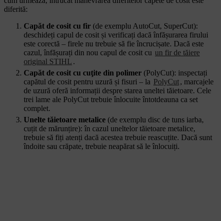
cum urmează, întrucât manevrarea diferitelor capete de cosit este
diferită:
Capăt de cosit cu fir
(de exemplu AutoCut, SuperCut):
deschideți capul de cosit și verificați dacă înfășurarea firului
este corectă – firele nu trebuie să fie încrucișate. Dacă este
cazul, înfășurați din nou capul de cosit cu
un fir de tăiere
original STIHL
.
Capăt de cosit cu cuţite din polimer
(PolyCut): inspectați
capătul de cosit pentru uzură și fisuri – la
PolyCut
, marcajele
de uzură oferă informații despre starea uneltei tăietoare. Cele
trei lame ale PolyCut trebuie înlocuite întotdeauna ca set
complet.
Unelte tăietoare metalice
(de exemplu disc de tuns iarba,
cuțit de mărunțire): în cazul uneltelor tăietoare metalice,
trebuie să fiți atenți dacă acestea trebuie reascuțite. Dacă sunt
îndoite sau crăpate, trebuie neapărat să le înlocuiți.