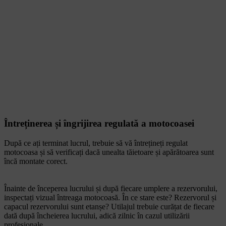
Întreținerea și îngrijirea regulată a motocoasei
După ce ați terminat lucrul, trebuie să vă întrețineți regulat
motocoasa și să verificați dacă unealta tăietoare și apărătoarea sunt
încă montate corect.
Înainte de începerea lucrului și după fiecare umplere a rezervorului,
inspectați vizual întreaga motocoasă. În ce stare este? Rezervorul și
capacul rezervorului sunt etanșe? Utilajul trebuie curățat de fiecare
dată după încheierea lucrului, adică zilnic în cazul utilizării
profesionale.