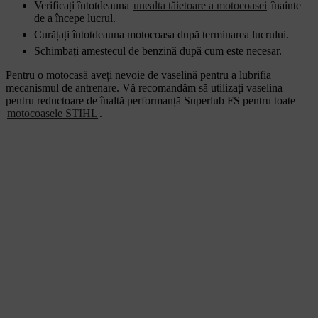
Verificați întotdeauna
unealta tăietoare a motocoasei
înainte
de a începe lucrul.
Curățați întotdeauna motocoasa după terminarea lucrului.
Schimbați amestecul de benzină după cum este necesar.
Pentru o motocasă aveți nevoie de vaselină pentru a lubrifia
mecanismul de antrenare. Vă recomandăm să utilizați vaselina
pentru reductoare de înaltă performanță Superlub FS pentru toate
motocoasele STIHL
.