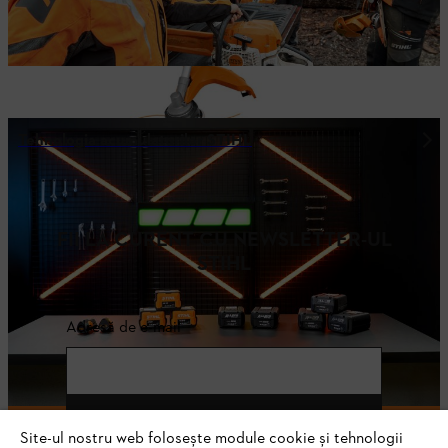
Tehnologia acumulatorilor STIHL
FII LA CURENT CU NEWSLETTER-UL
STIHL
Adresă de e-mail
Abonează-te
Site-ul nostru web folosește module cookie și tehnologii