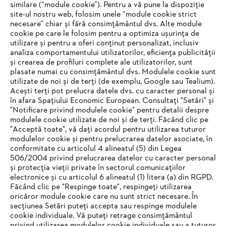
similare (“module cookie”). Pentru a vă pune la dispoziție
site-ul nostru web, folosim unele “module cookie strict
necesare” chiar și fără consimțământul dvs. Alte module
#STIHL
cookie pe care le folosim pentru a optimiza ușurința de
utilizare și pentru a oferi conținut personalizat, inclusiv
analiza comportamentului utilizatorilor, eficiența publicității
și crearea de profiluri complete ale utilizatorilor, sunt
plasate numai cu consimțământul dvs. Modulele cookie sunt
utilizate de noi și de terți (de exemplu, Google sau Tealium).
Acești terți pot prelucra datele dvs. cu caracter personal și
în afara Spațiului Economic European. Consultați "Setări" și
"Notificare privind modulele cookie" pentru detalii despre
STIHL Romania
modulele cookie utilizate de noi și de terți. Făcând clic pe
"Acceptă toate", vă dați acordul pentru utilizarea tuturor
modulelor cookie și pentru prelucrarea datelor asociate, în
conformitate cu articolul 4 alineatul (5) din Legea
506/2004 privind prelucrarea datelor cu caracter personal
Informaţii Utile
și protecția vieții private în sectorul comunicațiilor
electronice și cu articolul 6 alineatul (1) litera (a) din RGPD.
IHR BROWSER WIRD NICHT
Făcând clic pe "Respinge toate", respingeți utilizarea
oricăror module cookie care nu sunt strict necesare. În
UNTERSTÜTZT
secțiunea Setări puteți accepta sau respinge modulele
cookie individuale. Vă puteți retrage consimțământul
privind utilizarea modulelor cookie individuale sau a tuturor