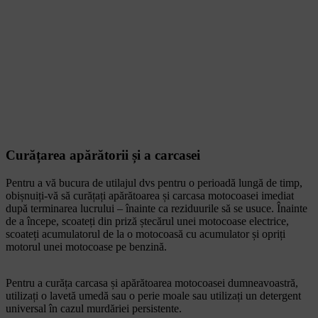
Curățarea apărătorii și a carcasei
Pentru a vă bucura de utilajul dvs pentru o perioadă lungă de timp,
obișnuiți-vă să curățați apărătoarea și carcasa motocoasei imediat
după terminarea lucrului – înainte ca reziduurile să se usuce. Înainte
de a începe, scoateți din priză ștecărul unei motocoase electrice,
scoateți acumulatorul de la o motocoasă cu acumulator și opriți
motorul unei motocoase pe benzină.
Pentru a curăța carcasa și apărătoarea motocoasei dumneavoastră,
utilizați o lavetă umedă sau o perie moale sau utilizați un detergent
universal în cazul murdăriei persistente.