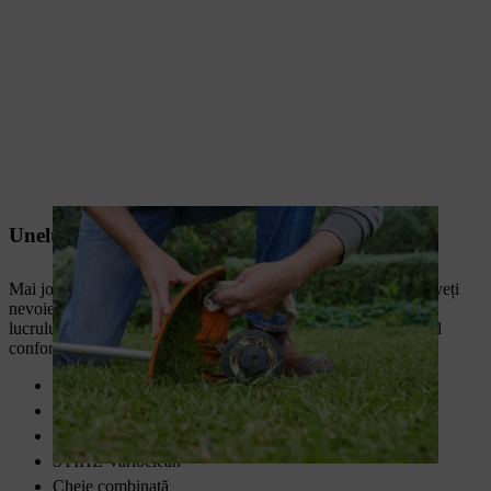
Unelte și materiale
Mai jos găsiți cele mai importante unelte și materiale de care aveți
nevoie pentru a vă curăța motocoasa dintr-o privire. În timpul
lucrului, purtați întotdeauna echipamentul de protecție personal
conform
manualului de utilizare
.
Perie/pensulă
Lavetă moale
Detergent universal
STIHL Varioclean
Cheie combinată