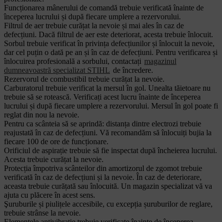
Funcționarea mânerului de comandă trebuie verificată înainte de
începerea lucrului și după fiecare umplere a rezervorului.
Filtrul de aer trebuie curățat la nevoie și mai ales în caz de
defecțiuni. Dacă filtrul de aer este deteriorat, acesta trebuie înlocuit.
Sorbul trebuie verificat în privința defecțiunilor și înlocuit la nevoie,
dar cel puțin o dată pe an și în caz de defecțiuni. Pentru verificarea și
înlocuirea profesională a sorbului, contactați
magazinul
dumneavoastră specializat STIHL
de încredere.
Rezervorul de combustibil trebuie curățat la nevoie.
Carburatorul trebuie verificat la mersul în gol. Unealta tăietoare nu
trebuie să se rotească. Verificați acest lucru înainte de începerea
lucrului și după fiecare umplere a rezervorului. Mersul în gol poate fi
reglat din nou la nevoie.
Pentru ca scânteia să se aprindă: distanța dintre electrozi trebuie
reajustată în caz de defecțiuni. Vă recomandăm să înlocuiți bujia la
fiecare 100 de ore de funcționare.
Orificiul de aspirație trebuie să fie inspectat după încheierea lucrului.
Acesta trebuie curățat la nevoie.
Protecția împotriva scânteilor din amortizorul de zgomot trebuie
verificată în caz de defecțiuni și la nevoie. În caz de deteriorare,
aceasta trebuie curățată sau înlocuită. Un magazin specializat vă va
ajuta cu plăcere în acest sens.
Şuruburile și piulițele accesibile, cu excepția șuruburilor de reglare,
trebuie strânse la nevoie.
Elementele antivibrație trebuie verificate înainte de începerea