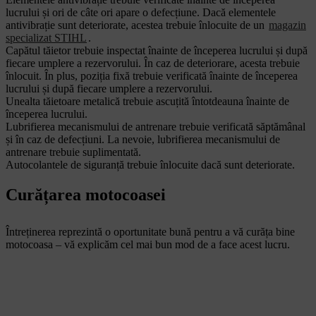
lucrului și ori de câte ori apare o defecțiune. Dacă elementele
antivibrație sunt deteriorate, acestea trebuie înlocuite de un
magazin
specializat STIHL
.
Capătul tăietor trebuie inspectat înainte de începerea lucrului și după
fiecare umplere a rezervorului. În caz de deteriorare, acesta trebuie
înlocuit. În plus, poziția fixă trebuie verificată înainte de începerea
lucrului și după fiecare umplere a rezervorului.
Unealta tăietoare metalică trebuie ascuțită întotdeauna înainte de
începerea lucrului.
Lubrifierea mecanismului de antrenare trebuie verificată săptămânal
și în caz de defecțiuni. La nevoie, lubrifierea mecanismului de
antrenare trebuie suplimentată.
Autocolantele de siguranță trebuie înlocuite dacă sunt deteriorate.
Curățarea motocoasei
Întreținerea reprezintă o oportunitate bună pentru a vă curăța bine
motocoasa – vă explicăm cel mai bun mod de a face acest lucru.