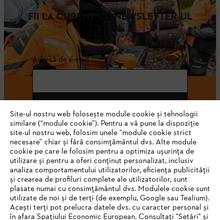
FII LA CURENT CU NEWSLETTER-UL
STIHL
Adresă de e-mail
Abonează-te
Site-ul nostru web folosește module cookie și tehnologii
similare (“module cookie”). Pentru a vă pune la dispoziție
site-ul nostru web, folosim unele “module cookie strict
necesare” chiar și fără consimțământul dvs. Alte module
#STIHL
cookie pe care le folosim pentru a optimiza ușurința de
utilizare și pentru a oferi conținut personalizat, inclusiv
analiza comportamentului utilizatorilor, eficiența publicității
și crearea de profiluri complete ale utilizatorilor, sunt
plasate numai cu consimțământul dvs. Modulele cookie sunt
utilizate de noi și de terți (de exemplu, Google sau Tealium).
Acești terți pot prelucra datele dvs. cu caracter personal și
în afara Spațiului Economic European. Consultați "Setări" și