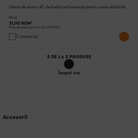
Uleiuri de motor 4T, de înaltă performanță pentru toate utilizările
De la
31,00 RON
*
Preț de bază pe litru
62,00 RON
Comparați
5
DE LA
5
PRODUSE
Înapoi sus
Accesorii