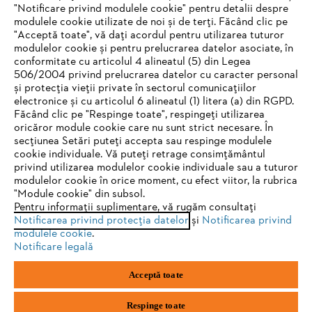
"Notificare privind modulele cookie" pentru detalii despre
STIHL Romania
modulele cookie utilizate de noi și de terți. Făcând clic pe
"Acceptă toate", vă dați acordul pentru utilizarea tuturor
modulelor cookie și pentru prelucrarea datelor asociate, în
conformitate cu articolul 4 alineatul (5) din Legea
506/2004 privind prelucrarea datelor cu caracter personal
Informaţii Utile
și protecția vieții private în sectorul comunicațiilor
electronice și cu articolul 6 alineatul (1) litera (a) din RGPD.
IHR BROWSER WIRD NICHT
Făcând clic pe "Respinge toate", respingeți utilizarea
oricăror module cookie care nu sunt strict necesare. În
UNTERSTÜTZT
secțiunea Setări puteți accepta sau respinge modulele
cookie individuale. Vă puteți retrage consimțământul
privind utilizarea modulelor cookie individuale sau a tuturor
Sie nutzen einen Browser, den wir noch nicht unterstützen. Für
modulelor cookie în orice moment, cu efect viitor, la rubrica
eine optimale Nutzung unserer Seite empfehlen wir Ihnen, zu
"Module cookie" din subsol.
Politica de confidenţialitate
Informare legală
Pentru informații suplimentare, vă rugăm consultați
einem der folgenden Browser zu wechseln:
Notificarea privind protecția datelor
și
Notificarea privind
Politica de cookie
Informații juridice
modulele cookie
.
Notificare legală
Firefox
Chrome
Acceptă toate
SC Andreas Stihl Motounelte SRL
Str. Drumul Gării Otopeni, nr. 26-28
Safari
Edge
075100, Otopeni, jud. Ilfov
Respinge toate