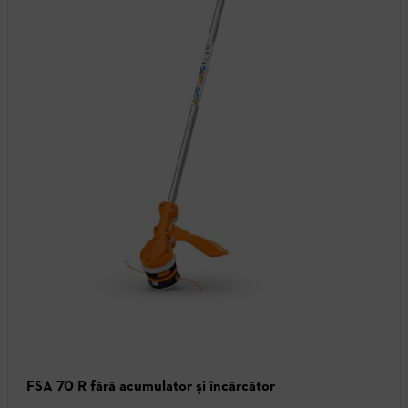
FSA 70 R fără acumulator şi încărcător