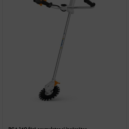
RGA 140 fără acumulator şi încărcător