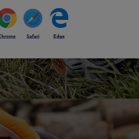
Chrome
Safari
Edge
 lanțuri și șine, capetele de cosire, precum și discurile de debitat de l