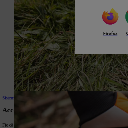
Firefox
Sisteme de pornire
Accesorii inovatoare pentru produse
Fie că este vorba despre domeniul profesional sau privat – sistemele de