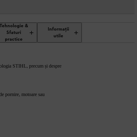
Tehnologie &
Informaţii
Sfaturi
utile
practice
ehnologia STIHL, precum și despre
 de pornire, motoare sau