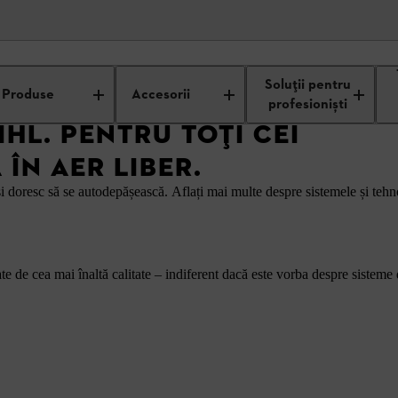
Soluții pentru
Produse
Accesorii
profesioniști
HL. PENTRU TOȚI CEI
ÎN AER LIBER.
își doresc să se autodepășească. Aflați mai multe despre sistemele și t
e de cea mai înaltă calitate – indiferent dacă este vorba despre sisteme