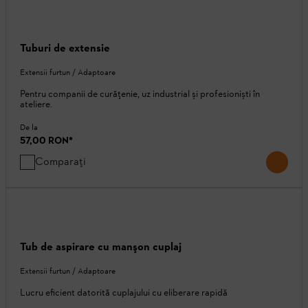
Tuburi de extensie
Extensii furtun / Adaptoare
Pentru companii de curățenie, uz industrial și profesioniști în
ateliere.
De la
57,00 RON
*
Comparați
Tub de aspirare cu manşon cuplaj
Extensii furtun / Adaptoare
Lucru eficient datorită cuplajului cu eliberare rapidă