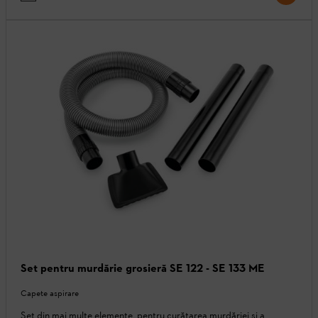
Set pentru murdărie grosieră SE 122 - SE 133 ME
Capete aspirare
Set din mai multe elemente, pentru curățarea murdăriei și a