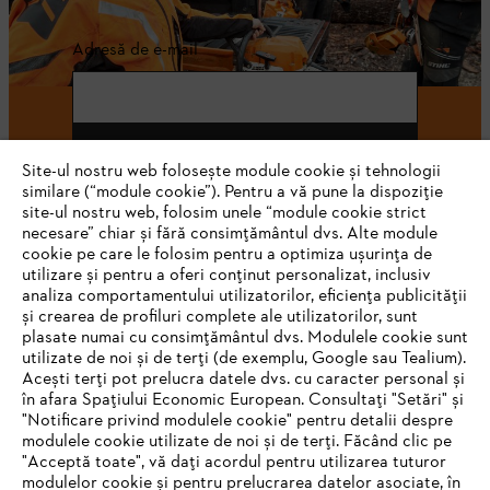
Adresă de e-mail
Abonează-te
Site-ul nostru web folosește module cookie și tehnologii
similare (“module cookie”). Pentru a vă pune la dispoziție
site-ul nostru web, folosim unele “module cookie strict
necesare” chiar și fără consimțământul dvs. Alte module
#STIHL
cookie pe care le folosim pentru a optimiza ușurința de
utilizare și pentru a oferi conținut personalizat, inclusiv
analiza comportamentului utilizatorilor, eficiența publicității
și crearea de profiluri complete ale utilizatorilor, sunt
plasate numai cu consimțământul dvs. Modulele cookie sunt
utilizate de noi și de terți (de exemplu, Google sau Tealium).
Acești terți pot prelucra datele dvs. cu caracter personal și
în afara Spațiului Economic European. Consultați "Setări" și
"Notificare privind modulele cookie" pentru detalii despre
STIHL Romania
modulele cookie utilizate de noi și de terți. Făcând clic pe
"Acceptă toate", vă dați acordul pentru utilizarea tuturor
modulelor cookie și pentru prelucrarea datelor asociate, în