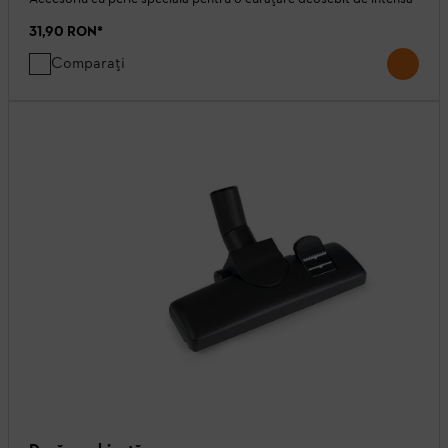
31,90 RON
*
Comparați