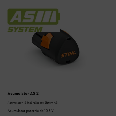
Acumulator AS 2
Acumulatori & încărcătoare Sistem AS
Acumulator puternic de 10,8 V