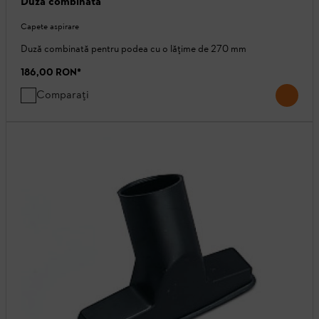
Duză combinată
Capete aspirare
Duză combinată pentru podea cu o lățime de 270 mm
186,00 RON
*
Comparați