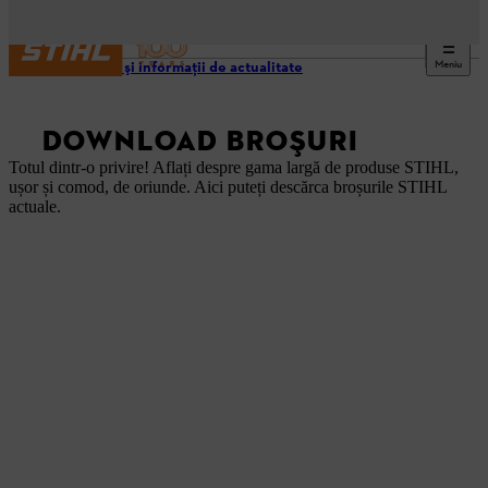
Meniu
Noutăţi şi informaţii de actualitate
DOWNLOAD BROŞURI
Totul dintr-o privire! Aflați despre gama largă de produse STIHL,
ușor și comod, de oriunde. Aici puteți descărca broșurile STIHL
actuale.