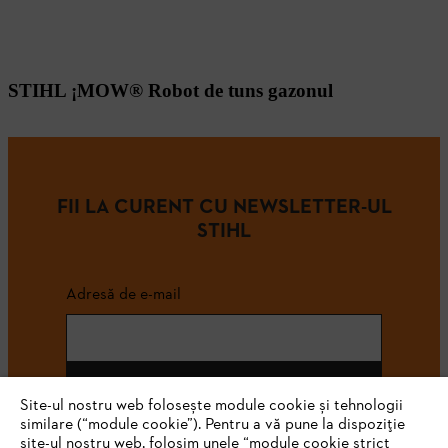
STIHL ¡MOW® Robot de tuns gazonul
FII LA CURENT CU NEWSLETTER-UL
STIHL
Adresă de e-mail
Abonează-te
Site-ul nostru web folosește module cookie și tehnologii
similare (“module cookie”). Pentru a vă pune la dispoziție
site-ul nostru web, folosim unele “module cookie strict