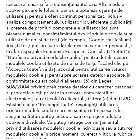
necesare” chiar și fără consimțământul dvs. Alte module
#STIHL
cookie pe care le folosim pentru a optimiza ușurința de
utilizare și pentru a oferi conținut personalizat, inclusiv
analiza comportamentului utilizatorilor, eficiența publicității
și crearea de profiluri complete ale utilizatorilor, sunt
plasate numai cu consimțământul dvs. Modulele cookie sunt
utilizate de noi și de terți (de exemplu, Google sau Tealium).
Acești terți pot prelucra datele dvs. cu caracter personal și
în afara Spațiului Economic European. Consultați "Setări" și
"Notificare privind modulele cookie" pentru detalii despre
STIHL Romania
modulele cookie utilizate de noi și de terți. Făcând clic pe
"Acceptă toate", vă dați acordul pentru utilizarea tuturor
modulelor cookie și pentru prelucrarea datelor asociate, în
conformitate cu articolul 4 alineatul (5) din Legea
506/2004 privind prelucrarea datelor cu caracter personal
Informaţii Utile
și protecția vieții private în sectorul comunicațiilor
electronice și cu articolul 6 alineatul (1) litera (a) din RGPD.
IHR BROWSER WIRD NICHT
Făcând clic pe "Respinge toate", respingeți utilizarea
oricăror module cookie care nu sunt strict necesare. În
UNTERSTÜTZT
secțiunea Setări puteți accepta sau respinge modulele
cookie individuale. Vă puteți retrage consimțământul
privind utilizarea modulelor cookie individuale sau a tuturor
Sie nutzen einen Browser, den wir noch nicht unterstützen. Für
modulelor cookie în orice moment, cu efect viitor, la rubrica