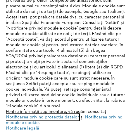
și crearea de profiluri complete ale utilizatorilor, sunt
STIHL Romania
plasate numai cu consimțământul dvs. Modulele cookie sunt
utilizate de noi și de terți (de exemplu, Google sau Tealium).
Acești terți pot prelucra datele dvs. cu caracter personal și
în afara Spațiului Economic European. Consultați "Setări" și
"Notificare privind modulele cookie" pentru detalii despre
Informaţii Utile
modulele cookie utilizate de noi și de terți. Făcând clic pe
"Acceptă toate", vă dați acordul pentru utilizarea tuturor
modulelor cookie și pentru prelucrarea datelor asociate, în
conformitate cu articolul 4 alineatul (5) din Legea
506/2004 privind prelucrarea datelor cu caracter personal
și protecția vieții private în sectorul comunicațiilor
electronice și cu articolul 6 alineatul (1) litera (a) din RGPD.
IHR BROWSER WIRD NICHT
Făcând clic pe "Respinge toate", respingeți utilizarea
oricăror module cookie care nu sunt strict necesare. În
UNTERSTÜTZT
Politica de confidenţialitate
Informare legală
secțiunea Setări puteți accepta sau respinge modulele
cookie individuale. Vă puteți retrage consimțământul
Politica de cookie
Informații juridice
privind utilizarea modulelor cookie individuale sau a tuturor
Sie nutzen einen Browser, den wir noch nicht unterstützen. Für
modulelor cookie în orice moment, cu efect viitor, la rubrica
eine optimale Nutzung unserer Seite empfehlen wir Ihnen, zu
"Module cookie" din subsol.
Pentru informații suplimentare, vă rugăm consultați
einem der folgenden Browser zu wechseln:
SC Andreas Stihl Motounelte SRL
Notificarea privind protecția datelor
și
Notificarea privind
Str. Drumul Gării Otopeni, nr. 26-28
modulele cookie
.
075100, Otopeni, jud. Ilfov
Notificare legală