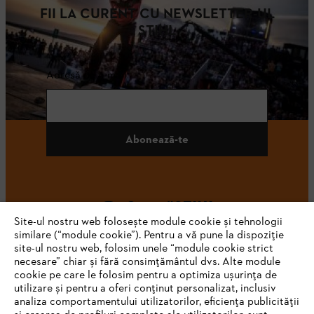
FII LA CURENT CU NEWSLETTER-UL
STIHL
Adresă de e-mail
Abonează-te
#STIHL
Site-ul nostru web folosește module cookie și tehnologii
similare (“module cookie”). Pentru a vă pune la dispoziție
site-ul nostru web, folosim unele “module cookie strict
necesare” chiar și fără consimțământul dvs. Alte module
cookie pe care le folosim pentru a optimiza ușurința de
utilizare și pentru a oferi conținut personalizat, inclusiv
analiza comportamentului utilizatorilor, eficiența publicității