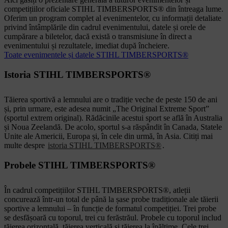
competițiilor oficiale STIHL TIMBERSPORTS® din întreaga lume.
Oferim un program complet al evenimentelor, cu informații detaliate
privind întâmplările din cadrul evenimentului, datele și orele de
cumpărare a biletelor, dacă există o transmisiune în direct a
evenimentului și rezultatele, imediat după încheiere.
Toate evenimentele și datele STIHL TIMBERSPORTS®
Istoria STIHL TIMBERSPORTS®
Tăierea sportivă a lemnului are o tradiție veche de peste 150 de ani
și, prin urmare, este adesea numit „The Original Extreme Sport”
(sportul extrem original). Rădăcinile acestui sport se află în Australia
și Noua Zeelandă. De acolo, sportul s-a răspândit în Canada, Statele
Unite ale Americii, Europa și, în cele din urmă, în Asia. Citiți mai
multe despre
istoria STIHL TIMBERSPORTS®
.
Probele STIHL TIMBERSPORTS®
În cadrul competițiilor STIHL TIMBERSPORTS®, atleții
concurează într-un total de până la șase probe tradiționale ale tăierii
sportive a lemnului – în funcție de formatul competiției. Trei probe
se desfășoară cu toporul, trei cu ferăstrăul. Probele cu toporul includ
tăierea orizontală, tăierea verticală și tăierea la înălțime. Cele trei