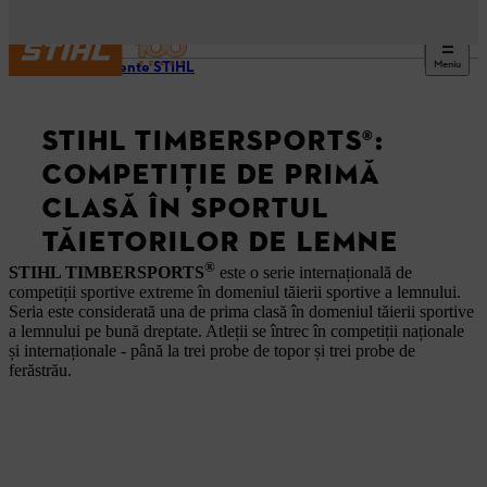
Meniu
Evenimente STIHL
STIHL TIMBERSPORTS®:
COMPETIŢIE DE PRIMĂ
CLASĂ ÎN SPORTUL
TĂIETORILOR DE LEMNE
®
STIHL TIMBERSPORTS
este o serie internațională de
competiții sportive extreme în domeniul tăierii sportive a lemnului.
Seria este considerată una de prima clasă în domeniul tăierii sportive
a lemnului pe bună dreptate. Atleții se întrec în competiții naționale
și internaționale - până la trei probe de topor și trei probe de
ferăstrău.