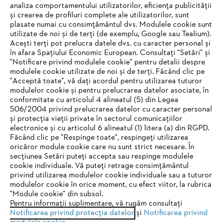
analiza comportamentului utilizatorilor, eficiența publicității
și crearea de profiluri complete ale utilizatorilor, sunt
plasate numai cu consimțământul dvs. Modulele cookie sunt
utilizate de noi și de terți (de exemplu, Google sau Tealium).
Acești terți pot prelucra datele dvs. cu caracter personal și
în afara Spațiului Economic European. Consultați "Setări" și
"Notificare privind modulele cookie" pentru detalii despre
modulele cookie utilizate de noi și de terți. Făcând clic pe
"Acceptă toate", vă dați acordul pentru utilizarea tuturor
modulelor cookie și pentru prelucrarea datelor asociate, în
conformitate cu articolul 4 alineatul (5) din Legea
506/2004 privind prelucrarea datelor cu caracter personal
și protecția vieții private în sectorul comunicațiilor
electronice și cu articolul 6 alineatul (1) litera (a) din RGPD.
IHR BROWSER WIRD NICHT
Făcând clic pe "Respinge toate", respingeți utilizarea
oricăror module cookie care nu sunt strict necesare. În
UNTERSTÜTZT
secțiunea Setări puteți accepta sau respinge modulele
cookie individuale. Vă puteți retrage consimțământul
privind utilizarea modulelor cookie individuale sau a tuturor
Sie nutzen einen Browser, den wir noch nicht unterstützen. Für
modulelor cookie în orice moment, cu efect viitor, la rubrica
eine optimale Nutzung unserer Seite empfehlen wir Ihnen, zu
"Module cookie" din subsol.
Pentru informații suplimentare, vă rugăm consultați
einem der folgenden Browser zu wechseln:
Notificarea privind protecția datelor
și
Notificarea privind