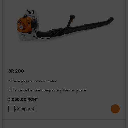
BR 200
Suflante şi aspiratoare cu tocător
Suflantă pe benzină compactă și foarte ușoară
3.050,00 RON
*
Comparați