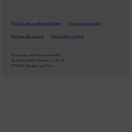
Politica de confidenţialitate
Informare legală
Politica de cookie
Informații juridice
SC Andreas Stihl Motounelte SRL
Str. Drumul Gării Otopeni, nr. 26-28
075100, Otopeni, jud. Ilfov