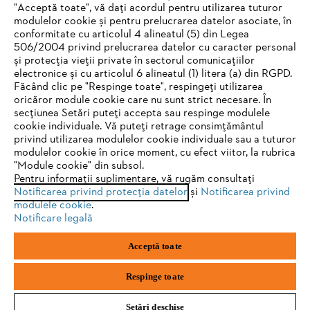
STIHL
"Acceptă toate", vă dați acordul pentru utilizarea tuturor
modulelor cookie și pentru prelucrarea datelor asociate, în
conformitate cu articolul 4 alineatul (5) din Legea
Adresă de e-mail
506/2004 privind prelucrarea datelor cu caracter personal
și protecția vieții private în sectorul comunicațiilor
electronice și cu articolul 6 alineatul (1) litera (a) din RGPD.
IHR BROWSER WIRD NICHT
Făcând clic pe "Respinge toate", respingeți utilizarea
oricăror module cookie care nu sunt strict necesare. În
UNTERSTÜTZT
Abonează-te
secțiunea Setări puteți accepta sau respinge modulele
cookie individuale. Vă puteți retrage consimțământul
privind utilizarea modulelor cookie individuale sau a tuturor
Sie nutzen einen Browser, den wir noch nicht unterstützen. Für
modulelor cookie în orice moment, cu efect viitor, la rubrica
eine optimale Nutzung unserer Seite empfehlen wir Ihnen, zu
"Module cookie" din subsol.
#STIHL
Pentru informații suplimentare, vă rugăm consultați
einem der folgenden Browser zu wechseln:
Notificarea privind protecția datelor
și
Notificarea privind
modulele cookie
.
Notificare legală
Firefox
Chrome
Acceptă toate
Safari
Edge
Respinge toate
STIHL Romania
Setări deschise