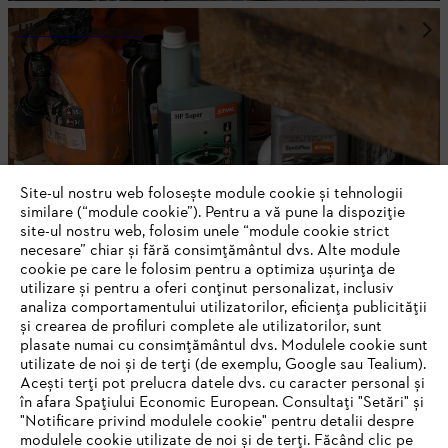
Ulei & Detergenţi
Site-ul nostru web folosește module cookie și tehnologii
similare (“module cookie”). Pentru a vă pune la dispoziție
site-ul nostru web, folosim unele “module cookie strict
necesare” chiar și fără consimțământul dvs. Alte module
cookie pe care le folosim pentru a optimiza ușurința de
utilizare și pentru a oferi conținut personalizat, inclusiv
analiza comportamentului utilizatorilor, eficiența publicității
Echipamente de protecție
și crearea de profiluri complete ale utilizatorilor, sunt
plasate numai cu consimțământul dvs. Modulele cookie sunt
utilizate de noi și de terți (de exemplu, Google sau Tealium).
Acești terți pot prelucra datele dvs. cu caracter personal și
în afara Spațiului Economic European. Consultați "Setări" și
"Notificare privind modulele cookie" pentru detalii despre
FII LA CURENT CU NEWSLETTER-UL
modulele cookie utilizate de noi și de terți. Făcând clic pe