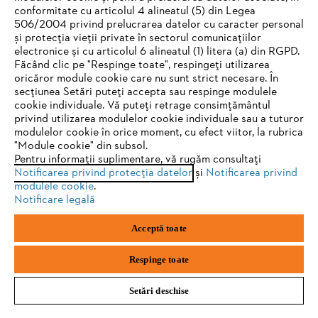
conformitate cu articolul 4 alineatul (5) din Legea
Adresă de e-mail
506/2004 privind prelucrarea datelor cu caracter personal
și protecția vieții private în sectorul comunicațiilor
electronice și cu articolul 6 alineatul (1) litera (a) din RGPD.
IHR BROWSER WIRD NICHT
Făcând clic pe "Respinge toate", respingeți utilizarea
Abonează-te
oricăror module cookie care nu sunt strict necesare. În
UNTERSTÜTZT
secțiunea Setări puteți accepta sau respinge modulele
cookie individuale. Vă puteți retrage consimțământul
privind utilizarea modulelor cookie individuale sau a tuturor
Sie nutzen einen Browser, den wir noch nicht unterstützen. Für
modulelor cookie în orice moment, cu efect viitor, la rubrica
#STIHL
eine optimale Nutzung unserer Seite empfehlen wir Ihnen, zu
"Module cookie" din subsol.
Pentru informații suplimentare, vă rugăm consultați
einem der folgenden Browser zu wechseln:
Notificarea privind protecția datelor
și
Notificarea privind
modulele cookie
.
Notificare legală
Firefox
Chrome
Acceptă toate
Safari
Edge
STIHL Romania
Respinge toate
Setări deschise