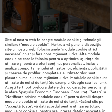
Site-ul nostru web folosește module cookie și tehnologii
similare (“module cookie”). Pentru a vă pune la dispoziție
site-ul nostru web, folosim unele “module cookie strict
necesare” chiar și fără consimțământul dvs. Alte module
cookie pe care le folosim pentru a optimiza ușurința de
utilizare și pentru a oferi conținut personalizat, inclusiv
analiza comportamentului utilizatorilor, eficiența publicității
Echipamente de protecție
și crearea de profiluri complete ale utilizatorilor, sunt
plasate numai cu consimțământul dvs. Modulele cookie sunt
utilizate de noi și de terți (de exemplu, Google sau Tealium).
Acești terți pot prelucra datele dvs. cu caracter personal și
în afara Spațiului Economic European. Consultați "Setări" și
FII LA CURENT CU NEWSLETTER-UL
"Notificare privind modulele cookie" pentru detalii despre
STIHL
modulele cookie utilizate de noi și de terți. Făcând clic pe
"Acceptă toate", vă dați acordul pentru utilizarea tuturor
modulelor cookie și pentru prelucrarea datelor asociate, în