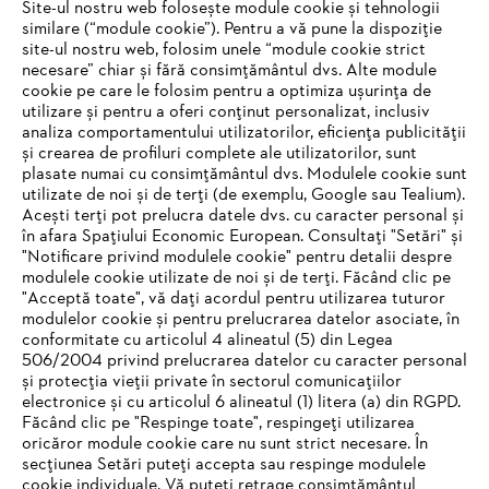
Site-ul nostru web folosește module cookie și tehnologii
similare (“module cookie”). Pentru a vă pune la dispoziție
site-ul nostru web, folosim unele “module cookie strict
necesare” chiar și fără consimțământul dvs. Alte module
#STIHL
cookie pe care le folosim pentru a optimiza ușurința de
utilizare și pentru a oferi conținut personalizat, inclusiv
analiza comportamentului utilizatorilor, eficiența publicității
și crearea de profiluri complete ale utilizatorilor, sunt
plasate numai cu consimțământul dvs. Modulele cookie sunt
utilizate de noi și de terți (de exemplu, Google sau Tealium).
Acești terți pot prelucra datele dvs. cu caracter personal și
în afara Spațiului Economic European. Consultați "Setări" și
"Notificare privind modulele cookie" pentru detalii despre
STIHL Romania
modulele cookie utilizate de noi și de terți. Făcând clic pe
"Acceptă toate", vă dați acordul pentru utilizarea tuturor
modulelor cookie și pentru prelucrarea datelor asociate, în
conformitate cu articolul 4 alineatul (5) din Legea
506/2004 privind prelucrarea datelor cu caracter personal
Informaţii Utile
și protecția vieții private în sectorul comunicațiilor
electronice și cu articolul 6 alineatul (1) litera (a) din RGPD.
IHR BROWSER WIRD NICHT
Făcând clic pe "Respinge toate", respingeți utilizarea
oricăror module cookie care nu sunt strict necesare. În
UNTERSTÜTZT
secțiunea Setări puteți accepta sau respinge modulele
cookie individuale. Vă puteți retrage consimțământul