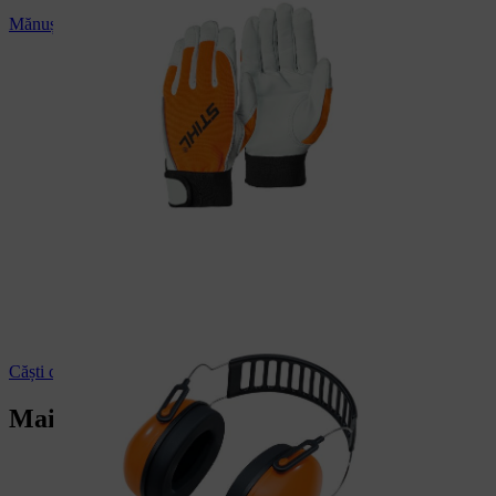
Mănuși de protecție STIHL
Căști de protecție fonică STIHL
Mai multe servicii