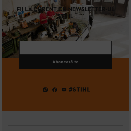
FII LA CURENT CU NEWSLETTER-UL
STIHL
Adresă de e-mail
Abonează-te
#STIHL