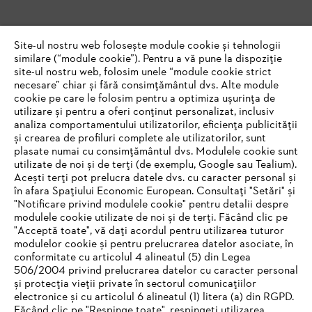
Site-ul nostru web folosește module cookie și tehnologii
similare (“module cookie”). Pentru a vă pune la dispoziție
site-ul nostru web, folosim unele “module cookie strict
necesare” chiar și fără consimțământul dvs. Alte module
cookie pe care le folosim pentru a optimiza ușurința de
utilizare și pentru a oferi conținut personalizat, inclusiv
analiza comportamentului utilizatorilor, eficiența publicității
și crearea de profiluri complete ale utilizatorilor, sunt
plasate numai cu consimțământul dvs. Modulele cookie sunt
utilizate de noi și de terți (de exemplu, Google sau Tealium).
Acești terți pot prelucra datele dvs. cu caracter personal și
în afara Spațiului Economic European. Consultați "Setări" și
"Notificare privind modulele cookie" pentru detalii despre
modulele cookie utilizate de noi și de terți. Făcând clic pe
"Acceptă toate", vă dați acordul pentru utilizarea tuturor
modulelor cookie și pentru prelucrarea datelor asociate, în
conformitate cu articolul 4 alineatul (5) din Legea
506/2004 privind prelucrarea datelor cu caracter personal
și protecția vieții private în sectorul comunicațiilor
electronice și cu articolul 6 alineatul (1) litera (a) din RGPD.
IHR BROWSER WIRD NICHT
Făcând clic pe "Respinge toate", respingeți utilizarea