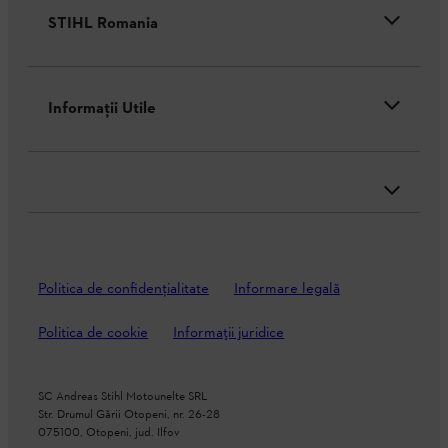
STIHL Romania
Informaţii Utile
Politica de confidenţialitate
Informare legală
Politica de cookie
Informații juridice
SC Andreas Stihl Motounelte SRL
Str. Drumul Gării Otopeni, nr. 26-28
075100, Otopeni, jud. Ilfov