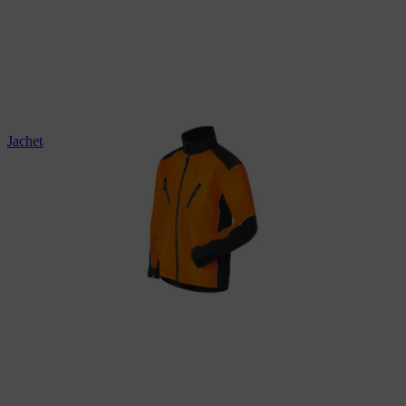
Jachetă rezistentă la intemperii STIHL