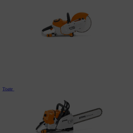
Toate motodebitatoarele cu lanț