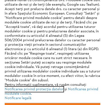
plasate numai cu consimțământul dvs. Modulele cookie sunt
STIHL
utilizate de noi și de terți (de exemplu, Google sau Tealium).
Acești terți pot prelucra datele dvs. cu caracter personal și
în afara Spațiului Economic European. Consultați "Setări" și
"Notificare privind modulele cookie" pentru detalii despre
Adresă de e-mail
modulele cookie utilizate de noi și de terți. Făcând clic pe
"Acceptă toate", vă dați acordul pentru utilizarea tuturor
modulelor cookie și pentru prelucrarea datelor asociate, în
conformitate cu articolul 4 alineatul (5) din Legea
506/2004 privind prelucrarea datelor cu caracter personal
Abonează-te
și protecția vieții private în sectorul comunicațiilor
electronice și cu articolul 6 alineatul (1) litera (a) din RGPD.
IHR BROWSER WIRD NICHT
Făcând clic pe "Respinge toate", respingeți utilizarea
oricăror module cookie care nu sunt strict necesare. În
UNTERSTÜTZT
secțiunea Setări puteți accepta sau respinge modulele
#STIHL
cookie individuale. Vă puteți retrage consimțământul
privind utilizarea modulelor cookie individuale sau a tuturor
Sie nutzen einen Browser, den wir noch nicht unterstützen. Für
modulelor cookie în orice moment, cu efect viitor, la rubrica
eine optimale Nutzung unserer Seite empfehlen wir Ihnen, zu
"Module cookie" din subsol.
Pentru informații suplimentare, vă rugăm consultați
einem der folgenden Browser zu wechseln:
Notificarea privind protecția datelor
și
Notificarea privind
modulele cookie
.
Notificare legală
STIHL Romania
Firefox
Chrome