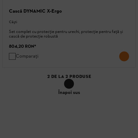
Cască DYNAMIC X-Ergo
Căşti
Set complet cu protecție pentru urechi, protecție pentru față și
cască de protecție robustă
804,20 RON
*
Comparați
2
DE LA
2
PRODUSE
Înapoi sus