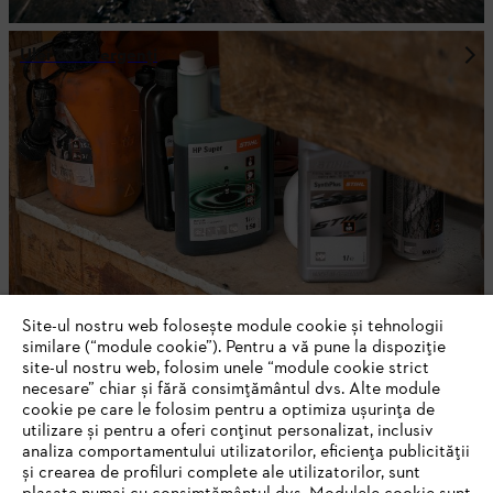
Ulei & Detergenţi
Site-ul nostru web folosește module cookie și tehnologii
similare (“module cookie”). Pentru a vă pune la dispoziție
site-ul nostru web, folosim unele “module cookie strict
Echipamente de protecție
necesare” chiar și fără consimțământul dvs. Alte module
cookie pe care le folosim pentru a optimiza ușurința de
utilizare și pentru a oferi conținut personalizat, inclusiv
analiza comportamentului utilizatorilor, eficiența publicității
și crearea de profiluri complete ale utilizatorilor, sunt
FII LA CURENT CU NEWSLETTER-UL