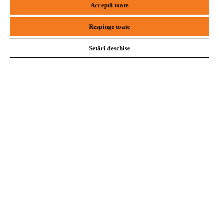
Acceptă toate
Safari
Edge
Respinge toate
Informaţii Utile
Setări deschise
Politica de confidenţialitate
Informare legală
Politica de cookie
Informații juridice
SC Andreas Stihl Motounelte SRL
Str. Drumul Gării Otopeni, nr. 26-28
075100, Otopeni, jud. Ilfov