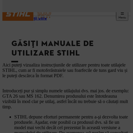
Meniu
Informaţii utile
GĂSIȚI MANUALE DE
UTILIZARE STIHL
Aici puteți vizualiza instrucțiunile de utilizare pentru toate utilajele
STIHL, cum ar fi motoferăstraiele sau foarfecile de tuns gard viu și
le puteți descărca în format PDF.
Introduceți pur și simplu numele utilajului dvs. mai jos. de exemplu:
GTA 26 sau MS 162. Denumirea produsului este întotdeauna
vizibilă în mod clar pe utilaj, astfel încât nu trebuie să o căutați mult
timp.
STIHL depune eforturi permanente pentru a-şi dezvolta toate
produsele. Aşadar, este posibil ca produsul dvs. să fie un
model mai vechi decât cel prezentat în această versiune a
manualului de utilizare. De asemenea, vă rugăm să consultaţi