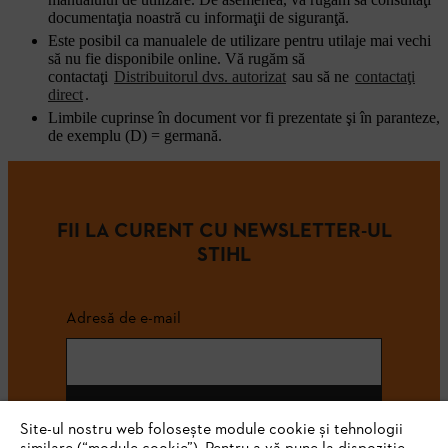
documentaţia noastră cu informaţii de siguranţă.
Este posibil ca manualele de utilizare pentru utilaje mai vechi
să nu fie disponibile online. Vă rugăm să
contactaţi
Distribuitorul dvs. autorizat
sau să ne
contactaţi
direct
.
Limbile cuprinse în document vor fi prezentate şi în paranteze,
de exemplu (D) = germană.
FII LA CURENT CU NEWSLETTER-UL
STIHL
Adresă de e-mail
Abonează-te
Site-ul nostru web folosește module cookie și tehnologii