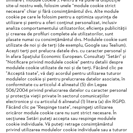
similare (“module cookie”). Pentru a vă pune la dispoziție
site-ul nostru web, folosim unele “module cookie strict
necesare” chiar și fără consimțământul dvs. Alte module
#STIHL
cookie pe care le folosim pentru a optimiza ușurința de
utilizare și pentru a oferi conținut personalizat, inclusiv
analiza comportamentului utilizatorilor, eficiența publicității
și crearea de profiluri complete ale utilizatorilor, sunt
plasate numai cu consimțământul dvs. Modulele cookie sunt
utilizate de noi și de terți (de exemplu, Google sau Tealium).
Acești terți pot prelucra datele dvs. cu caracter personal și
în afara Spațiului Economic European. Consultați "Setări" și
"Notificare privind modulele cookie" pentru detalii despre
STIHL Romania
modulele cookie utilizate de noi și de terți. Făcând clic pe
"Acceptă toate", vă dați acordul pentru utilizarea tuturor
modulelor cookie și pentru prelucrarea datelor asociate, în
conformitate cu articolul 4 alineatul (5) din Legea
506/2004 privind prelucrarea datelor cu caracter personal
Informaţii Utile
și protecția vieții private în sectorul comunicațiilor
electronice și cu articolul 6 alineatul (1) litera (a) din RGPD.
IHR BROWSER WIRD NICHT
Făcând clic pe "Respinge toate", respingeți utilizarea
oricăror module cookie care nu sunt strict necesare. În
UNTERSTÜTZT
secțiunea Setări puteți accepta sau respinge modulele
cookie individuale. Vă puteți retrage consimțământul
privind utilizarea modulelor cookie individuale sau a tuturor