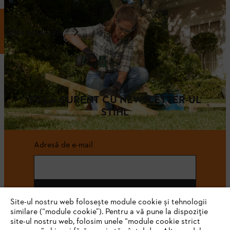
Toate produsele
FII LA CURENT CU NEWSLETTER-UL
STIHL
Adresă de e-mail
Abonează-te
Site-ul nostru web folosește module cookie și tehnologii
similare (“module cookie”). Pentru a vă pune la dispoziție
site-ul nostru web, folosim unele “module cookie strict