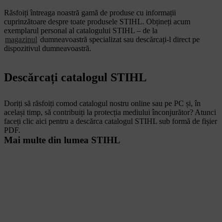
Răsfoiți întreaga noastră gamă de produse cu informații
cuprinzătoare despre toate produsele STIHL. Obțineți acum
exemplarul personal al catalogului STIHL – de la
magazinul
dumneavoastră specializat sau descărcați-l direct pe
dispozitivul dumneavoastră.
Descărcați catalogul STIHL
Doriți să răsfoiți comod catalogul nostru online sau pe PC și, în
același timp, să contribuiți la protecția mediului înconjurător? Atunci
faceți clic aici pentru a descărca catalogul STIHL sub formă de fișier
PDF.
Mai multe din lumea STIHL