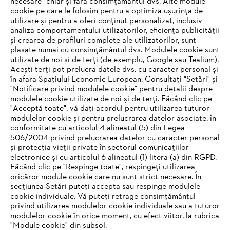
necesare” chiar și fără consimțământul dvs. Alte module
#STIHL
cookie pe care le folosim pentru a optimiza ușurința de
utilizare și pentru a oferi conținut personalizat, inclusiv
analiza comportamentului utilizatorilor, eficiența publicității
și crearea de profiluri complete ale utilizatorilor, sunt
plasate numai cu consimțământul dvs. Modulele cookie sunt
utilizate de noi și de terți (de exemplu, Google sau Tealium).
Acești terți pot prelucra datele dvs. cu caracter personal și
în afara Spațiului Economic European. Consultați "Setări" și
"Notificare privind modulele cookie" pentru detalii despre
STIHL Romania
modulele cookie utilizate de noi și de terți. Făcând clic pe
"Acceptă toate", vă dați acordul pentru utilizarea tuturor
modulelor cookie și pentru prelucrarea datelor asociate, în
conformitate cu articolul 4 alineatul (5) din Legea
506/2004 privind prelucrarea datelor cu caracter personal
Informaţii Utile
și protecția vieții private în sectorul comunicațiilor
electronice și cu articolul 6 alineatul (1) litera (a) din RGPD.
IHR BROWSER WIRD NICHT
Făcând clic pe "Respinge toate", respingeți utilizarea
oricăror module cookie care nu sunt strict necesare. În
UNTERSTÜTZT
secțiunea Setări puteți accepta sau respinge modulele
cookie individuale. Vă puteți retrage consimțământul
privind utilizarea modulelor cookie individuale sau a tuturor
Sie nutzen einen Browser, den wir noch nicht unterstützen. Für
modulelor cookie în orice moment, cu efect viitor, la rubrica
eine optimale Nutzung unserer Seite empfehlen wir Ihnen, zu
"Module cookie" din subsol.