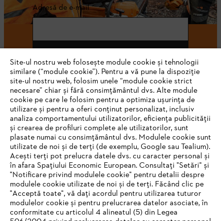
Adresă de e-mail
Abonează-te
Site-ul nostru web folosește module cookie și tehnologii
similare (“module cookie”). Pentru a vă pune la dispoziție
site-ul nostru web, folosim unele “module cookie strict
necesare” chiar și fără consimțământul dvs. Alte module
#STIHL
cookie pe care le folosim pentru a optimiza ușurința de
utilizare și pentru a oferi conținut personalizat, inclusiv
analiza comportamentului utilizatorilor, eficiența publicității
și crearea de profiluri complete ale utilizatorilor, sunt
plasate numai cu consimțământul dvs. Modulele cookie sunt
utilizate de noi și de terți (de exemplu, Google sau Tealium).
Acești terți pot prelucra datele dvs. cu caracter personal și
în afara Spațiului Economic European. Consultați "Setări" și
"Notificare privind modulele cookie" pentru detalii despre
STIHL Romania
modulele cookie utilizate de noi și de terți. Făcând clic pe
"Acceptă toate", vă dați acordul pentru utilizarea tuturor
modulelor cookie și pentru prelucrarea datelor asociate, în
conformitate cu articolul 4 alineatul (5) din Legea