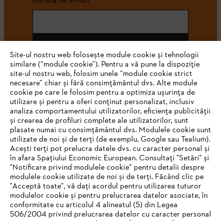
Abonează-te
Site-ul nostru web folosește module cookie și tehnologii
similare (“module cookie”). Pentru a vă pune la dispoziție
site-ul nostru web, folosim unele “module cookie strict
necesare” chiar și fără consimțământul dvs. Alte module
#STIHL
cookie pe care le folosim pentru a optimiza ușurința de
utilizare și pentru a oferi conținut personalizat, inclusiv
analiza comportamentului utilizatorilor, eficiența publicității
și crearea de profiluri complete ale utilizatorilor, sunt
plasate numai cu consimțământul dvs. Modulele cookie sunt
utilizate de noi și de terți (de exemplu, Google sau Tealium).
Acești terți pot prelucra datele dvs. cu caracter personal și
în afara Spațiului Economic European. Consultați "Setări" și
"Notificare privind modulele cookie" pentru detalii despre
STIHL Romania
modulele cookie utilizate de noi și de terți. Făcând clic pe
"Acceptă toate", vă dați acordul pentru utilizarea tuturor
modulelor cookie și pentru prelucrarea datelor asociate, în
conformitate cu articolul 4 alineatul (5) din Legea
506/2004 privind prelucrarea datelor cu caracter personal
Informaţii Utile