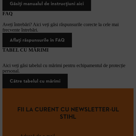
Găsiți manualul de instrucțiuni aici
FAQ
Aveți întrebări? Aici veți găsi răspunsurile corecte la cele mai
frecvente întrebări.
Aflați răspunsurile în FAQ
TABEL CU MĂRIMI
Aici veți găsi tabelul cu mărimi pentru echipamentul de protecție
personal.
Către tabelul cu mărimi
FII LA CURENT CU NEWSLETTER-UL
STIHL
Adresă de e-mail