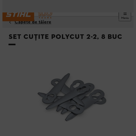
Meniu
Capete de tăiere
Set cuţite PolyCut 2-2, 8 buc