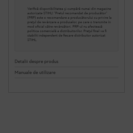
Verifică disponibilitatea şi cumpără numai din magazine
autorizate STIHL! ”Pretul recomandat de producător”
(PRP) este o recomandare a producătorului cu privire la
prețul de revânzare a produselor, pe care o transmite în
mod oficial către revânzători. PRP-ul nu afectează
politica comercială a distribuitorilor. Prețul final va fi
stabilit independent de fiecare distribuitor autorizat
STIHL.
Detalii despre produs
Manuale de utilizare