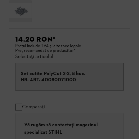
14,20 RON
*
Preţul include TVA şi alte taxe legale
Preţ recomandat de producător*
Selectați articolul
Set cutite PolyCut 2-2, 8 buc.
NR. ART.
40080071000
Comparați
Vă rugăm să contactați magazinul
specializat STIHL