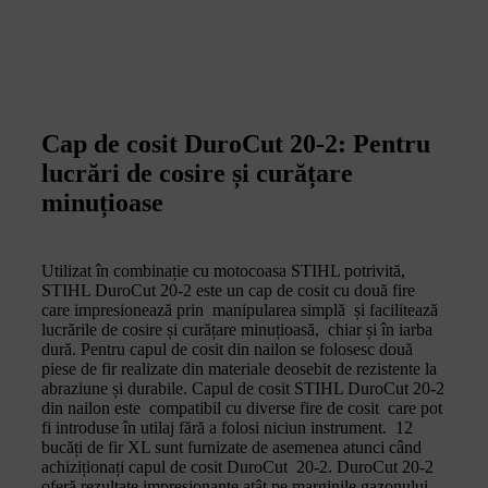
Cap de cosit DuroCut 20-2: Pentru
lucrări de cosire și curățare
minuțioase
Utilizat în combinație cu motocoasa STIHL potrivită,
STIHL DuroCut 20-2 este un cap de cosit cu două fire
care impresionează prin manipularea simplă și facilitează
lucrările de cosire și curățare minuțioasă, chiar și în iarba
dură. Pentru capul de cosit din nailon se folosesc două
piese de fir realizate din materiale deosebit de rezistente la
abraziune și durabile. Capul de cosit STIHL DuroCut 20-2
din nailon este compatibil cu diverse fire de cosit care pot
fi introduse în utilaj fără a folosi niciun instrument. 12
bucăți de fir XL sunt furnizate de asemenea atunci când
achiziționați capul de cosit DuroCut 20-2. DuroCut 20-2
oferă rezultate impresionante atât pe marginile gazonului,