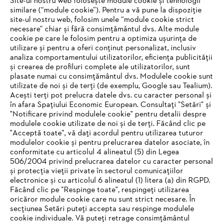
Site-ul nostru web folosește module cookie și tehnologii
similare (“module cookie”). Pentru a vă pune la dispoziție
site-ul nostru web, folosim unele “module cookie strict
necesare” chiar și fără consimțământul dvs. Alte module
#STIHL
cookie pe care le folosim pentru a optimiza ușurința de
utilizare și pentru a oferi conținut personalizat, inclusiv
analiza comportamentului utilizatorilor, eficiența publicității
și crearea de profiluri complete ale utilizatorilor, sunt
plasate numai cu consimțământul dvs. Modulele cookie sunt
utilizate de noi și de terți (de exemplu, Google sau Tealium).
Acești terți pot prelucra datele dvs. cu caracter personal și
în afara Spațiului Economic European. Consultați "Setări" și
"Notificare privind modulele cookie" pentru detalii despre
STIHL Romania
modulele cookie utilizate de noi și de terți. Făcând clic pe
"Acceptă toate", vă dați acordul pentru utilizarea tuturor
modulelor cookie și pentru prelucrarea datelor asociate, în
conformitate cu articolul 4 alineatul (5) din Legea
506/2004 privind prelucrarea datelor cu caracter personal
Informaţii Utile
și protecția vieții private în sectorul comunicațiilor
electronice și cu articolul 6 alineatul (1) litera (a) din RGPD.
IHR BROWSER WIRD NICHT
Făcând clic pe "Respinge toate", respingeți utilizarea
oricăror module cookie care nu sunt strict necesare. În
UNTERSTÜTZT
secțiunea Setări puteți accepta sau respinge modulele
cookie individuale. Vă puteți retrage consimțământul