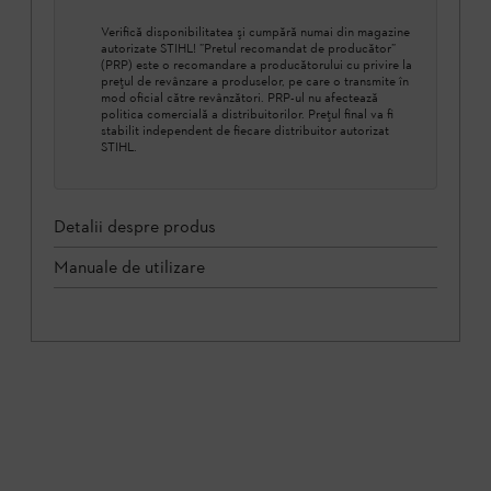
Verifică disponibilitatea şi cumpără numai din magazine
autorizate STIHL! ”Pretul recomandat de producător”
(PRP) este o recomandare a producătorului cu privire la
prețul de revânzare a produselor, pe care o transmite în
mod oficial către revânzători. PRP-ul nu afectează
politica comercială a distribuitorilor. Prețul final va fi
stabilit independent de fiecare distribuitor autorizat
STIHL.
Detalii despre produs
Manuale de utilizare