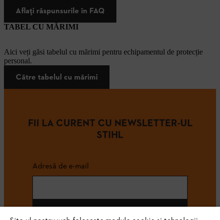
Aflați răspunsurile în FAQ
TABEL CU MĂRIMI
Aici veți găsi tabelul cu mărimi pentru echipamentul de protecție
personal.
Către tabelul cu mărimi
FII LA CURENT CU NEWSLETTER-UL
STIHL
Adresă de e-mail
Abonează-te