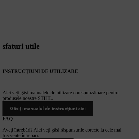
sfaturi utile
INSTRUCȚIUNI DE UTILIZARE
Aici veți găsi manualele de utilizare corespunzătoare pentru
produsele noastre STIHL.
Găsiți manualul de instrucțiuni aici
FAQ
Aveți întrebări? Aici veți găsi răspunsurile corecte la cele mai
frecvente întrebări.