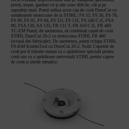
pereți, trepte, garduri vii și alte zone dificile, cât și pe
suprafețe mari. Puteți utiliza acest cap de cosit DuroCut cu
următoarele motocoase de la STIHL: FS 55, FS 56, FS 70,
FS 89, FS 91, FS 94, FS 111, FS 131, FS 240 C-E, FSA
90, FSA 130, SA 135, FR 131 T, FR 410 C-E, FR 460
TC-EM Puteți, de asemenea, să combinați capul de cosit
STIHL DuroCut 20-2 cu motocoasa STIHL FR 480
(scoasă din fabricație). De asemenea, puteți echipa STIHL
FS-KM KombiTool cu DuroCut 20-2. Notă: Capetele de
cosit pot fi folosite numai cu o apărătoare specială pentru
cosit sau cu o apărătoare universală STIHL pentru capete
de cosit și unelte metalice.