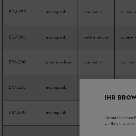
BGA 250
incompatibil
compatibil
putere 
BGA 300
incompatibil
putere redusă
putere 
BRA 200
putere redusă
compatibil
compati
BRA 280
incompatibil
putere redusă
putere 
IHR BROW
BRA 500
incompatibil
compatibil
putere 
Sie nutzen einen 
wir Ihnen, zu ein