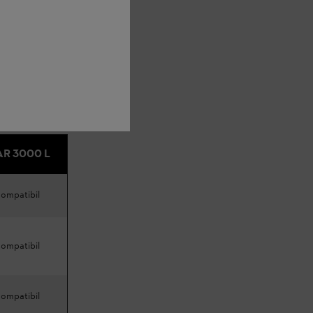
incompatibil
AR 3000 L
compatibil
compatibil
compatibil