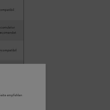
compatibil
acumulator
recomandat
incompatibil
incompatibil
incompatibil
 Seite empfehlen