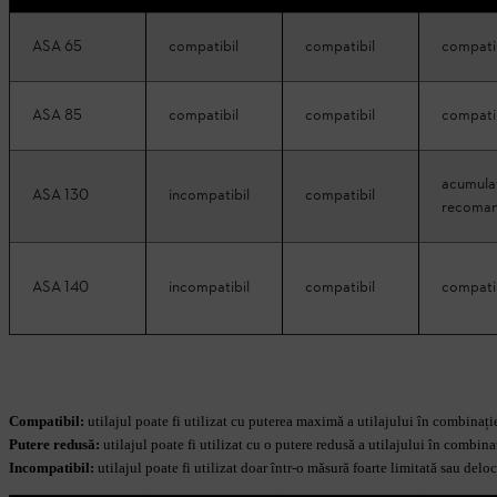
ASA 65
compatibil
compatibil
compati
ASA 85
compatibil
compatibil
compati
acumula
ASA 130
incompatibil
compatibil
recoma
ASA 140
incompatibil
compatibil
compati
Compatibil:
utilajul poate fi utilizat cu puterea maximă a utilajului în combinați
Putere redusă:
utilajul poate fi utilizat cu o putere redusă a utilajului în combin
Incompatibil:
utilajul poate fi utilizat doar într-o măsură foarte limitată sau del