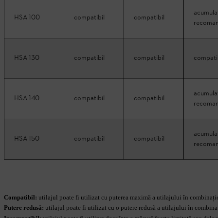
acumula
HSA 100
compatibil
compatibil
recoma
HSA 130
compatibil
compatibil
compati
acumula
HSA 140
compatibil
compatibil
recoma
acumula
HSA 150
compatibil
compatibil
recoma
Compatibil:
utilajul poate fi utilizat cu puterea maximă a utilajului în combinați
Putere redusă:
utilajul poate fi utilizat cu o putere redusă a utilajului în combin