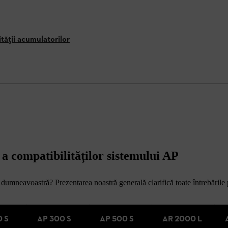
tății acumulatorilor
 compatibilităților sistemului AP
l dumneavoastră? Prezentarea noastră generală clarifică toate întrebările
0 S
AP 300 S
AP 500 S
AR 2000 L