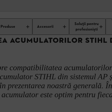
ehnologia acumulatorilor STIHL
Compatibilitatea acumulatorilor STIHL
Soluții pentru
Produse
Accesorii
profesioniști
EA ACUMULATORILOR STIHL 
pre compatibilitatea acumulatorilor
 acumulator STIHL din sistemul AP ș
n prezentarea noastră generală. În
acumulator este optim pentru fiec