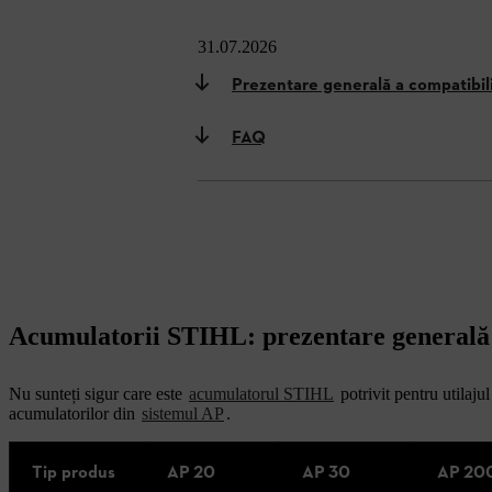
31.07.2026
Prezentare generală a compatibili
FAQ
Acumulatorii STIHL: prezentare generală a
Nu sunteți sigur care este
acumulatorul STIHL
potrivit pentru utilaju
acumulatorilor din
sistemul AP
.
Tip produs
AP 20
AP 30
AP 20