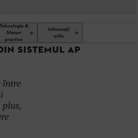
Tehnologie &
 din sistemul AP
Informaţii
Sfaturi
utile
practice
DIN SISTEMUL AP
 între
i
 plus,
are