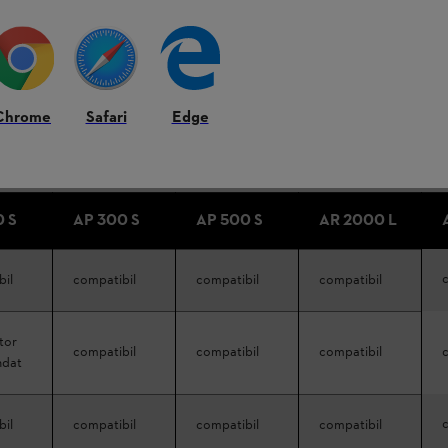
redusă
compatibil
incompatibil
recomandat
Chrome
Safari
Edge
e cu acest acumulator.
ație cu acest acumulator.
oc în combinație cu acest acumulator.
0 S
AP 300 S
AP 500 S
AR 2000 L
bil
compatibil
compatibil
compatibil
tor
compatibil
compatibil
compatibil
ndat
bil
compatibil
compatibil
compatibil