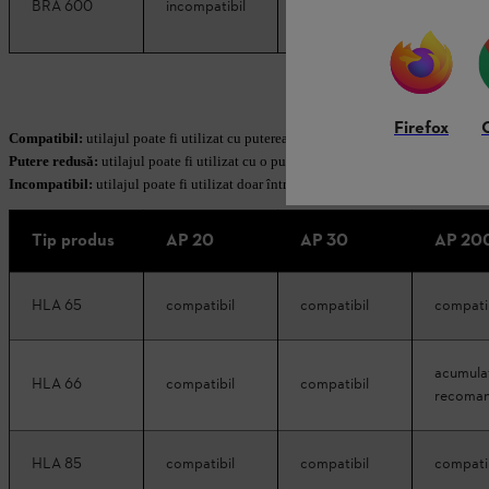
BRA 600
incompatibil
compatibil
putere 
Firefox
Compatibil:
utilajul poate fi utilizat cu puterea maximă a utilajului în combinați
Putere redusă:
utilajul poate fi utilizat cu o putere redusă a utilajului în combin
Incompatibil:
utilajul poate fi utilizat doar într-o măsură foarte limitată sau del
Tip produs
AP 20
AP 30
AP 20
HLA 65
compatibil
compatibil
compati
acumula
HLA 66
compatibil
compatibil
recoma
HLA 85
compatibil
compatibil
compati