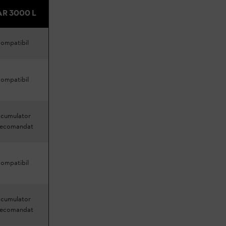
AR 3000 L
compatibil
compatibil
acumulator
recomandat
compatibil
acumulator
recomandat