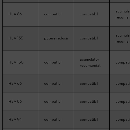
acumula
HLA 86
compatibil
compatibil
recoma
acumula
HLA 135
putere redusă
compatibil
recoma
acumulator
HLA 150
compatibil
compati
recomandat
HSA 66
compatibil
compatibil
compati
HSA 86
compatibil
compatibil
compati
HSA 94
compatibil
compatibil
compati