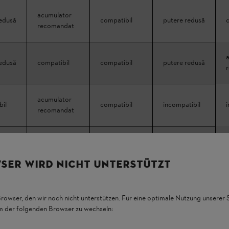
acumulator
redusă
compatibil
putere redusă
recomandat
redusă
compatibil
compatibil
putere redusă
acumulator
bil
compatibil
incompatibil
recomandat
acumulator
redusă
compatibil
incompatibil
recomandat
SER WIRD NICHT UNTERSTÜTZT
acumulator
redusă
compatibil
incompatibil
recomandat
Browser, den wir noch nicht unterstützen. Für eine optimale Nutzung unserer
em der folgenden Browser zu wechseln:
acumulator