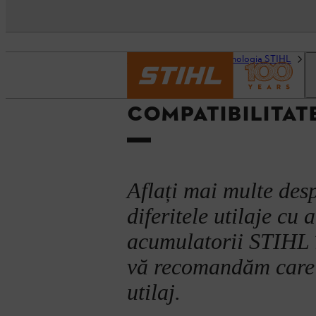
Pagină de pornire
Tehnologia STIHL
T
COMPATIBILITAT
Aflați mai multe des
diferitele utilaje cu
acumulatorii STIHL î
vă recomandăm care 
utilaj.