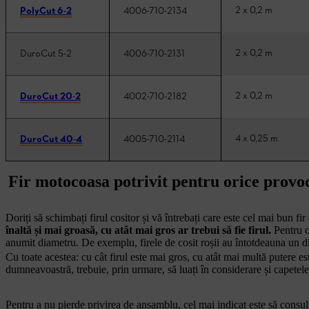
2 x 0,2 m
PolyCut 6-2
4006-710-2134
2 x 0,2 m
DuroCut 5-2
4006-710-2131
2 x 0,2 m
DuroCut 20-2
4002-710-2182
4 x 0,25 m
DuroCut 40-4
4005-710-2114
Fir motocoasa potrivit pentru orice provo
Doriți să schimbați firul cositor și vă întrebați care este cel mai bun
înaltă și mai groasă, cu atât mai gros ar trebui să fie firul.
Pentru o 
anumit diametru. De exemplu, firele de cosit roșii au întotdeauna un d
Cu toate acestea: cu cât firul este mai gros, cu atât mai multă putere est
dumneavoastră, trebuie, prin urmare, să luați în considerare și capetele
Pentru a nu pierde privirea de ansamblu, cel mai indicat este să consul