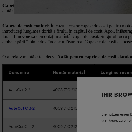
Capete de cosit standard:
în acest caz, mai întâi scoateți capătul de
ajută să înfășurați firul de cosit în direcția corectă. Dacă nu doriți să f
Capete de cosit confort:
În cazul acestor capete de cosit pentru motoco
introduceți lungimea dorită a firului în capătul de cosit. Apoi, înfășurați 
fără a fi nevoie să demontați mai întâi capul de cosit. Singurul lucru pe 
ambele părți înainte de a începe înfășurarea. Capetele de cosit cu acea
O a treia variantă este adecvată
atât pentru capetele de cosit standar
Denumire
Număr material
Lungime recoma
1 x 5 m
AutoCut 2-2
4008 710 2100
IHR BROW
1 x 5 m
AutoCut C 3-2
4009 710 2106
Sie nutzen einen 
wir Ihnen, zu ein
2 x 2,5 m
AutoCut C 4-2
4006 710 2121