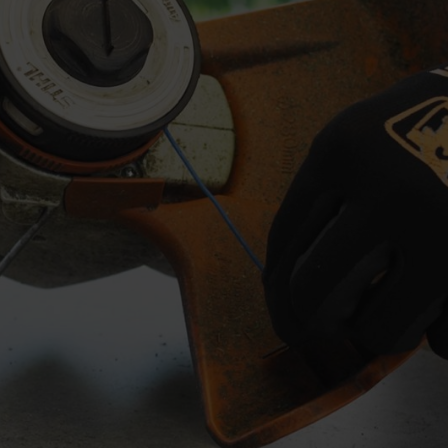
barea unui fir motocoasa
HL
sunt potrivite pentru diferite aplicații
rare și utilizare
troduceți-l pur și simplu datorită funcției confort
rea motocoasei. În general: cu cât diametrul firului de cosit este mai gr
l de utilizare și utilajul
d
vs
pe pagina noastră de accesorii.
ia din zona care urmează să fie lucrată. Cu cât iarba este mai înaltă, cu at
pentru capetele de cosit STIHL
u fir sau trimmerul pentru gazon pentru a îndeplini o nouă cerință – la u
 înfășurare a firului pe un capăt de cosit STIHL.