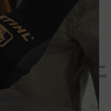
os, cu atât mai multă putere ar trebui să aibă motocoasa sau trimmerul
ât mai gros ar trebui să fie firul. Aflați
care este firul de cosit potrivit
n moment dat este timpul să