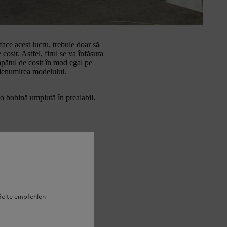
 bobina acum expusă. Săgețile vă
astră vă va ajuta cu plăcere.
face acest lucru, trebuie doar să
 cosit. Astfel, firul se va înfășura
capătul de cosit în mod egal pe
n denumirea modelului.
 o bobină umplută în prealabil.
 Seite empfehlen