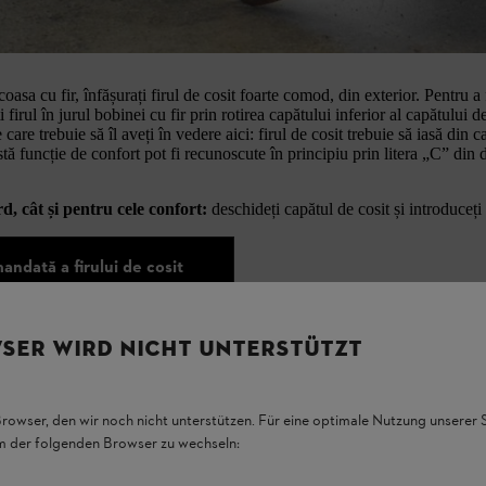
 cosit de pe motocoasă și apoi deschideți-l. Apoi puteți înfășura firul pe
aceți acest lucru personal, un
distribuitor STIHL
din apropierea dumneavo
asa cu fir, înfășurați firul de cosit foarte comod, din exterior. Pentru a 
firul în jurul bobinei cu fir prin rotirea capătului inferior al capătului de
care trebuie să îl aveți în vedere aici: firul de cosit trebuie să iasă din 
stă funcție de confort pot fi recunoscute în principiu prin litera „C” di
d, cât și pentru cele confort:
deschideți capătul de cosit și introduceți
ndată a firului de cosit
SER WIRD NICHT UNTERSTÜTZT
Browser, den wir noch nicht unterstützen. Für eine optimale Nutzung unserer
em der folgenden Browser zu wechseln: