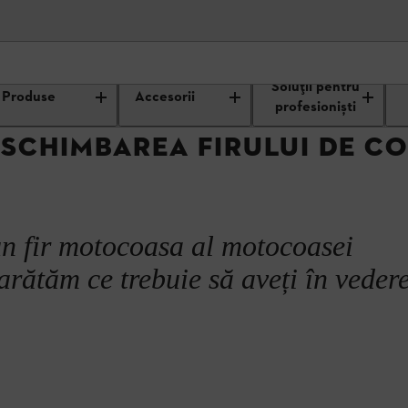
ici de lucru și întreținerea utilajelor
Sfaturi utile pentru motocoase
În
Soluții pentru
Produse
Accesorii
profesioniști
 SCHIMBAREA FIRULUI DE CO
cțiuni video
un fir motocoasa al motocoasei
ătăm ce trebuie să aveți în vedere