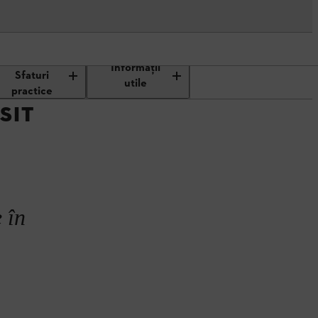
Tehnologie &
făşurare fir de cosit
Informaţii
Sfaturi
utile
practice
SIT
 în