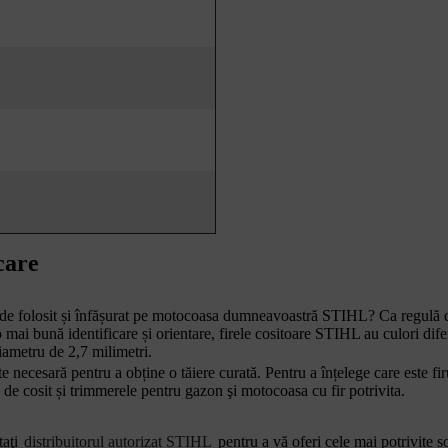
care
 fir de folosit și înfășurat pe motocoasa dumneavoastră STIHL? Ca regulă
mai bună identificare și orientare, firele cositoare STIHL au culori dife
iametru de 2,7 milimetri.
e necesară pentru a obține o tăiere curată. Pentru a înțelege care este fir
 de cosit și trimmerele pentru gazon şi motocoasa cu fir potrivita.
taţi
distribuitorul autorizat STIHL
pentru a vă oferi cele mai potrivite so