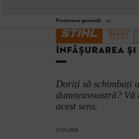
Prezentare generală
Pagină de pornire
Sfaturi practice
Tehn
Prezentare generală
ÎNFĂȘURAREA ȘI
Înfășurarea firului cositor: instru
Firul de cosit potrivit
Pregătire și depozitare
Doriți să schimbați 
dumneavoastră? Vă ar
acest sens.
15.01.2026