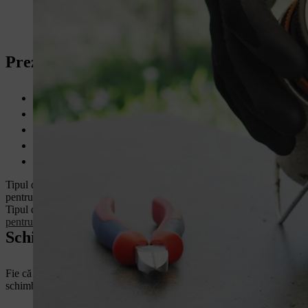
Prezentare generală: înfășurarea și schim
Diferite
capete de cosit, fire de cosit și bobine cu fir de la STI
Înmuiați firele de cosit în apă timp de 24 de ore înainte de înfășu
Pentru a schimba firul de cosit, deschideți capătul de cosit sau in
Înfășurați firul de cosit prin rotire
Alternativ, se poate utiliza o bobină umplută în prealabil
Tipul de fir de cosit potrivit pentru fiecare motocoasă depinde de pute
pentru gazon. Puteți găsi cu ușurință
firul de cosit potrivit pentru scopu
Tipul de fir de cosit potrivit pentru fiecare utilizare depinde de vegetaț
pentru dumneavoastră
pe pagina noastră de accesorii.
Schimbare fir cositoare: cele trei opțiuni 
Fie că din cauza uzurii, fie pentru că doriți să reechipați motocoasa c
schimbați un fir motocoasa. În principiu, există trei moduri diferite de