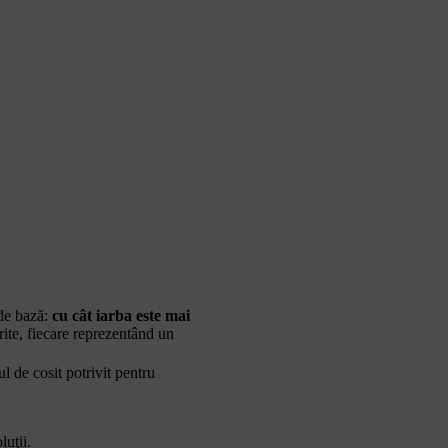
 de bază:
cu cât iarba este mai
rite, fiecare reprezentând un
ul de cosit potrivit pentru
luţii.