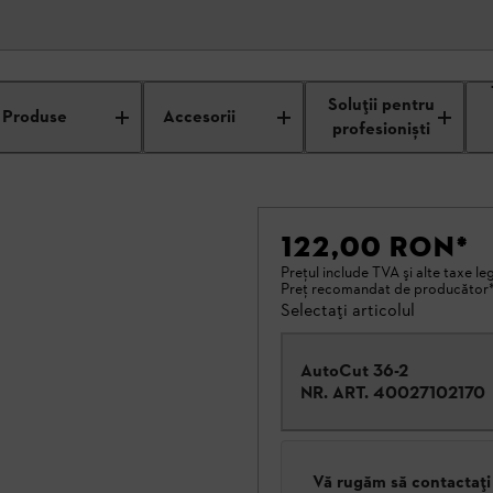
Soluții pentru
Produse
Accesorii
profesioniști
122,00 RON
*
Preţul include TVA şi alte taxe le
Preţ recomandat de producător
Selectați articolul
AutoCut 36-2
NR. ART.
40027102170
Vă rugăm să contactați