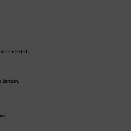
e noastre STIHL.
 întrebări.
onal.