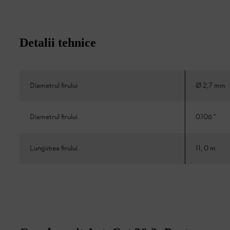
Detalii tehnice
Diametrul firului
Ø 2,7 mm
Diametrul firului
0.106 "
Lungimea firului
11, 0 m