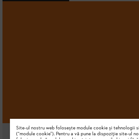
Site-ul nostru web folosește module cookie și tehnologii s
(“module cookie”). Pentru a vă pune la dispoziție site-ul n