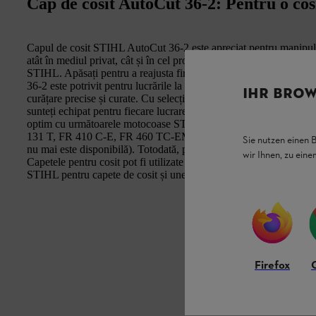
Cap de cosit AutoCut 36-2: Pentru o cosi
Capul de cosit STIHL AutoCut 36-2 este apreciat pentru manipular
atât în mediul privat, cât și în cel profesional. Capul de cosit cu
STIHL. Apăsați pentru a reajusta firul și puteți să lucrați rapid ș
36-2 este potrivit pentru lucrările la marginile gazonului, copaci, t
IHR BROW
curățare precise și curate. Cu selecția sa variată de fire de cosit
sunteți echipat pentru fiecare lucrare și pentru toate condițiile
optim cu următoarele motocoase STIHL: FS 89, FS 91, FS 111,
131 T, FR 410 C-E, FR 460 TC-EM. Puteți folosi și STIHL Au
Sie nutzen einen 
nu mai este disponibilă). Totodată, puteți echipa unealta comb
wir Ihnen, zu ein
Capetele pentru cosit pot fi utilizate doar cu o apărătoare special
STIHL pentru capete de cosit și unelte metalice.
Firefox