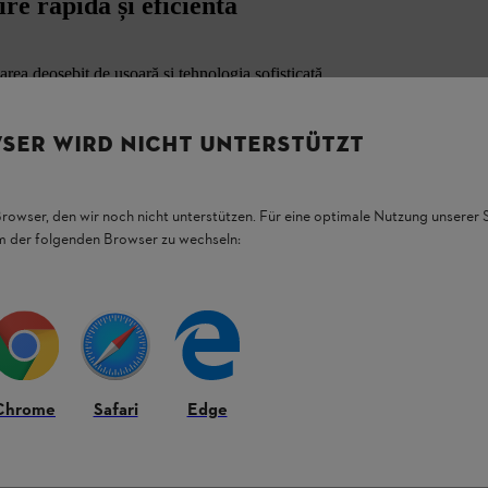
re rapidă și eficientă
ea deosebit de ușoară și tehnologia sofisticată,
 două fire este compatibil cu multe motocoase
i eficient cu el. Capul de cosit STIHL AutoCut
repte și pereți. Acesta permite lucrări de
SER WIRD NICHT UNTERSTÜTZT
 durabile cu diametre de la 2,7 mm la 3,3 mm,
. STIHL AutoCut 36-2 poate fi combinat în mod
 FS 131, FS 240 C-E, FSA 130, FSA 135, FR
toCut 36-2 cu motocoasa STIHL FR 480 (care
Browser, den wir noch nicht unterstützen. Für eine optimale Nutzung unserer
inată STIHL FS-KM cu AutoCut 36-2. Notă:
em der folgenden Browser zu wechseln:
ă pentru cosit sau cu o apărătoare universală
Chrome
Safari
Edge