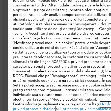
folosim unele “module cookie strict necesare” chiar și fără
consimțământul dvs. Alte module cookie pe care le folosi
a optimiza ușurința de utilizare și pentru a oferi conținut
personalizat, inclusiv analiza comportamentului utilizatoril
eficiența publicității și crearea de profiluri complete ale
STIHL Romania
utilizatorilor, sunt plasate numai cu consimțământul dvs. 
cookie sunt utilizate de noi și de terți (de exemplu, Googl
Despre noi
Tealium). Acești terți pot prelucra datele dvs. cu caracter
și în afara Spațiului Economic European. Consultați "Setări
Catalog
"Notificare privind modulele cookie" pentru detalii despr
cookie utilizate de noi și de terți. Făcând clic pe "Acceptă
Linia de Integritate STIHL
vă dați acordul pentru utilizarea tuturor modulelor cookie
prelucrarea datelor asociate, în conformitate cu articolul 
alineatul (5) din Legea 506/2004 privind prelucrarea dat
caracter personal și protecția vieții private în sectorul
comunicațiilor electronice și cu articolul 6 alineatul (1) lite
RGPD. Făcând clic pe "Respinge toate", respingeți utilizar
oricăror module cookie care nu sunt strict necesare. În se
Setări puteți accepta sau respinge modulele cookie indivi
puteți retrage consimțământul privind utilizarea modulelo
individuale sau a tuturor modulelor cookie în orice momen
Politica de confidenţialitate
Informare 
efect viitor, la rubrica "Module cookie" din subsol.
Pentru informații suplimentare, vă rugăm consultați
Notifi
privind protecția datelor
și
Notificarea privind modulele 