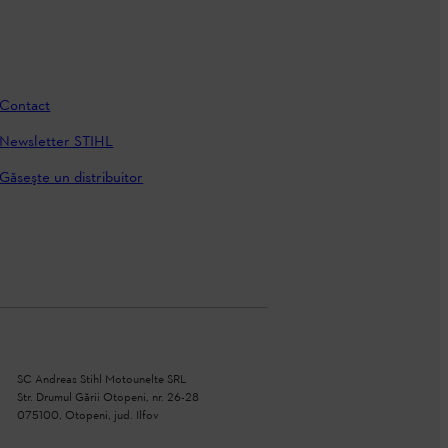
Contact
Newsletter STIHL
Găseşte un distribuitor
SC Andreas Stihl Motounelte SRL
Str. Drumul Gării Otopeni, nr. 26-28
075100, Otopeni, jud. Ilfov