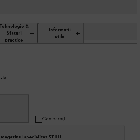
Tehnologie &
Informaţii
Sfaturi
utile
practice
gale
*
Comparați
 magazinul specializat STIHL