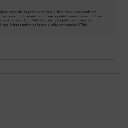
cumpără numai din magazine autorizate STIHL! ”Pretul recomandat de
mandare a producătorului cu privire la prețul de revânzare a produselor,
cial către revânzători. PRP-ul nu afectează politica comercială a
a fi stabilit independent de fiecare distribuitor autorizat STIHL.