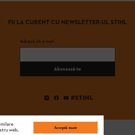
FII LA CURENT CU NEWSLETTER-UL STIHL
Adresă de e-mail
Abonează-te
#STIHL
imilare
Acceptă toate
ostru web,