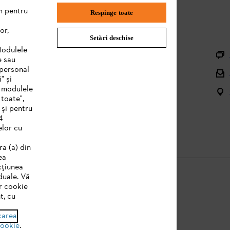
m pentru
Respinge toate
or,
Setări deschise
Informaţii Utile
Modulele
e sau
Înregistrare utilaj
 personal
" și
Piese de schimb şi accesorii
e modulele
 toate",
Managementul deșeurilor
 și pentru
4
Manuale produs
elor cu
ra (a) din
ea
cțiunea
duale. Vă
r cookie
t, cu
legală
Politica de cookie
Informații juridice
carea
cookie
.