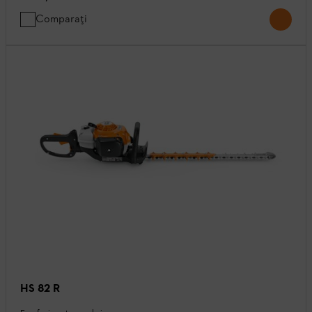
Comparați
HS 82 R