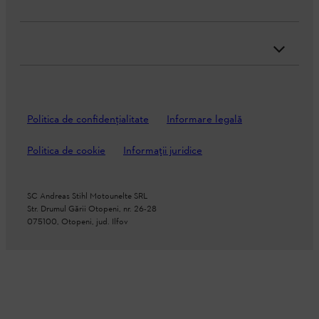
Politica de confidenţialitate
Informare legală
Politica de cookie
Informații juridice
SC Andreas Stihl Motounelte SRL
Str. Drumul Gării Otopeni, nr. 26-28
075100, Otopeni, jud. Ilfov