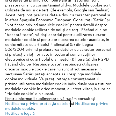
și crearea de profiluri complete ale utilizatorilor, sunt
plasate numai cu consimțământul dvs. Modulele cookie sunt
utilizate de noi și de terți (de exemplu, Google sau Tealium).
Acești terți pot prelucra datele dvs. cu caracter personal și
în afara Spațiului Economic European. Consultați "Setări" și
"Notificare privind modulele cookie" pentru detalii despre
modulele cookie utilizate de noi și de terți. Făcând clic pe
"Acceptă toate", vă dați acordul pentru utilizarea tuturor
modulelor cookie și pentru prelucrarea datelor asociate, în
conformitate cu articolul 4 alineatul (5) din Legea
506/2004 privind prelucrarea datelor cu caracter personal
și protecția vieții private în sectorul comunicațiilor
electronice și cu articolul 6 alineatul (1) litera (a) din RGPD.
IHR BROWSER WIRD NICHT
Făcând clic pe "Respinge toate", respingeți utilizarea
oricăror module cookie care nu sunt strict necesare. În
UNTERSTÜTZT
secțiunea Setări puteți accepta sau respinge modulele
cookie individuale. Vă puteți retrage consimțământul
privind utilizarea modulelor cookie individuale sau a tuturor
Sie nutzen einen Browser, den wir noch nicht unterstützen. Für
modulelor cookie în orice moment, cu efect viitor, la rubrica
eine optimale Nutzung unserer Seite empfehlen wir Ihnen, zu
"Module cookie" din subsol.
Pentru informații suplimentare, vă rugăm consultați
einem der folgenden Browser zu wechseln:
Notificarea privind protecția datelor
și
Notificarea privind
modulele cookie
.
Notificare legală