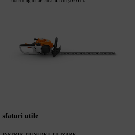
două lungimi de lamă: 45 cm și 60 cm.
sfaturi utile
INSTRUCȚIUNI DE UTILIZARE