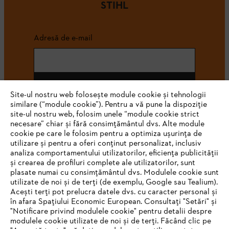
STIHL
Adresă de e-mail
Abonează-te
Site-ul nostru web folosește module cookie și tehnologii
similare (“module cookie”). Pentru a vă pune la dispoziție
site-ul nostru web, folosim unele “module cookie strict
necesare” chiar și fără consimțământul dvs. Alte module
#STIHL
cookie pe care le folosim pentru a optimiza ușurința de
utilizare și pentru a oferi conținut personalizat, inclusiv
analiza comportamentului utilizatorilor, eficiența publicității
și crearea de profiluri complete ale utilizatorilor, sunt
plasate numai cu consimțământul dvs. Modulele cookie sunt
utilizate de noi și de terți (de exemplu, Google sau Tealium).
Acești terți pot prelucra datele dvs. cu caracter personal și
în afara Spațiului Economic European. Consultați "Setări" și
"Notificare privind modulele cookie" pentru detalii despre
STIHL Romania
modulele cookie utilizate de noi și de terți. Făcând clic pe