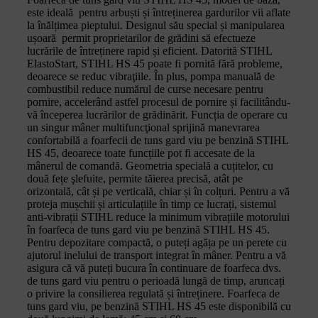
este ideală pentru arbuști și întreținerea gardurilor vii aflate
la înălțimea pieptului. Designul său special și manipularea
ușoară permit proprietarilor de grădini să efectueze
lucrările de întreținere rapid și eficient. Datorită STIHL
ElastoStart, STIHL HS 45 poate fi pornită fără probleme,
deoarece se reduc vibraţiile. În plus, pompa manuală de
combustibil reduce numărul de curse necesare pentru
pornire, accelerând astfel procesul de pornire și facilitându-
vă începerea lucrărilor de grădinărit. Funcția de operare cu
un singur mâner multifuncţional sprijină manevrarea
confortabilă a foarfecii de tuns gard viu pe benzină STIHL
HS 45, deoarece toate funcțiile pot fi accesate de la
mânerul de comandă. Geometria specială a cuțitelor, cu
două fețe şlefuite, permite tăierea precisă, atât pe
orizontală, cât și pe verticală, chiar și în colțuri. Pentru a vă
proteja mușchii și articulațiile în timp ce lucrați, sistemul
anti-vibrații STIHL reduce la minimum vibrațiile motorului
în foarfeca de tuns gard viu pe benzină STIHL HS 45.
Pentru depozitare compactă, o puteți agăța pe un perete cu
ajutorul inelului de transport integrat în mâner. Pentru a vă
asigura că vă puteți bucura în continuare de foarfeca dvs.
de tuns gard viu pentru o perioadă lungă de timp, aruncați
o privire la consilierea regulată și întreținere. Foarfeca de
tuns gard viu, pe benzină STIHL HS 45 este disponibilă cu