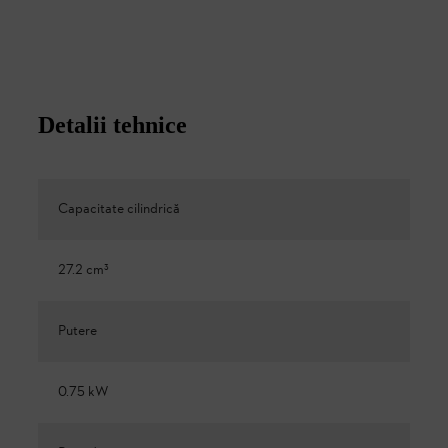
Detalii tehnice
Capacitate cilindrică
27.2 cm³
Putere
0.75 kW