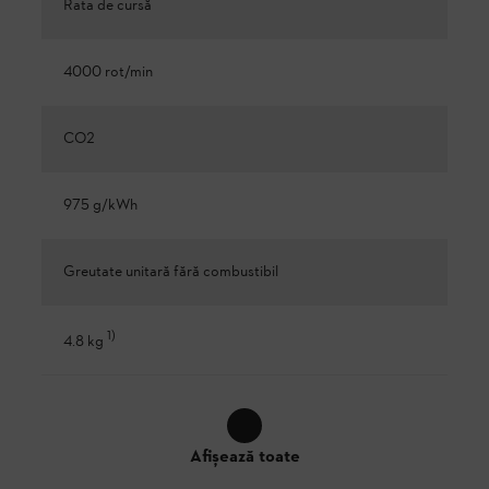
Rata de cursă
4000 rot/min
CO2
975 g/kWh
Greutate unitară fără combustibil
1
)
4.8 kg
Afișează toate