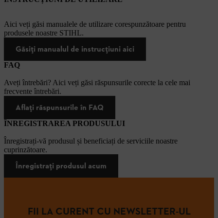
Aici veți găsi manualele de utilizare corespunzătoare pentru
produsele noastre STIHL.
Găsiți manualul de instrucțiuni aici
FAQ
Aveți întrebări? Aici veți găsi răspunsurile corecte la cele mai
frecvente întrebări.
Aflați răspunsurile în FAQ
ÎNREGISTRAREA PRODUSULUI
Înregistrați-vă produsul și beneficiați de serviciile noastre
cuprinzătoare.
Înregistrați produsul acum
FII LA CURENT CU NEWSLETTER-UL