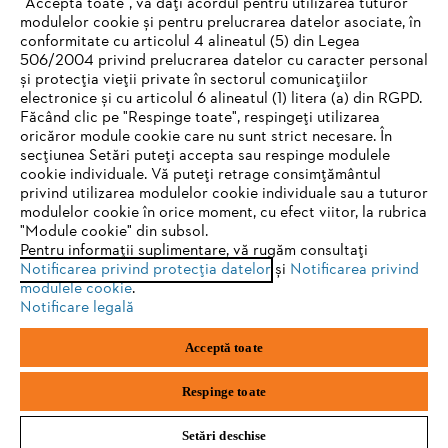
"Acceptă toate", vă dați acordul pentru utilizarea tuturor
modulelor cookie și pentru prelucrarea datelor asociate, în
conformitate cu articolul 4 alineatul (5) din Legea
506/2004 privind prelucrarea datelor cu caracter personal
Informaţii Utile
și protecția vieții private în sectorul comunicațiilor
electronice și cu articolul 6 alineatul (1) litera (a) din RGPD.
IHR BROWSER WIRD NICHT
Făcând clic pe "Respinge toate", respingeți utilizarea
oricăror module cookie care nu sunt strict necesare. În
UNTERSTÜTZT
secțiunea Setări puteți accepta sau respinge modulele
cookie individuale. Vă puteți retrage consimțământul
privind utilizarea modulelor cookie individuale sau a tuturor
Sie nutzen einen Browser, den wir noch nicht unterstützen. Für
modulelor cookie în orice moment, cu efect viitor, la rubrica
eine optimale Nutzung unserer Seite empfehlen wir Ihnen, zu
"Module cookie" din subsol.
Politica de confidenţialitate
Informare legală
Pentru informații suplimentare, vă rugăm consultați
einem der folgenden Browser zu wechseln:
Notificarea privind protecția datelor
și
Notificarea privind
Politica de cookie
Informații juridice
modulele cookie
.
Notificare legală
Firefox
Chrome
Acceptă toate
SC Andreas Stihl Motounelte SRL
Str. Drumul Gării Otopeni, nr. 26-28
Safari
Edge
075100, Otopeni, jud. Ilfov
Respinge toate
Setări deschise