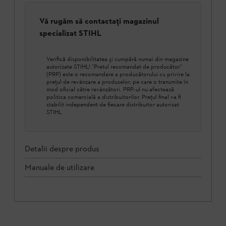
Vă rugăm să contactați magazinul
specializat STIHL
Verifică disponibilitatea şi cumpără numai din magazine
autorizate STIHL! ”Pretul recomandat de producător”
(PRP) este o recomandare a producătorului cu privire la
prețul de revânzare a produselor, pe care o transmite în
mod oficial către revânzători. PRP-ul nu afectează
politica comercială a distribuitorilor. Prețul final va fi
stabilit independent de fiecare distribuitor autorizat
STIHL.
Detalii despre produs
Manuale de utilizare