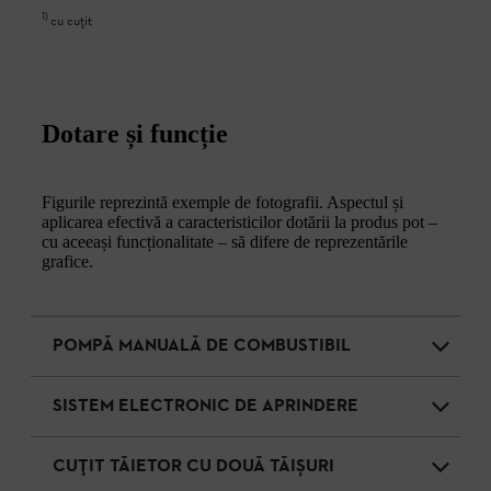
1
)
cu cuțit
Dotare și funcție
Figurile reprezintă exemple de fotografii. Aspectul și
aplicarea efectivă a caracteristicilor dotării la produs pot –
cu aceeași funcționalitate – să difere de reprezentările
grafice.
POMPĂ MANUALĂ DE COMBUSTIBIL
SISTEM ELECTRONIC DE APRINDERE
CUȚIT TĂIETOR CU DOUĂ TĂIȘURI