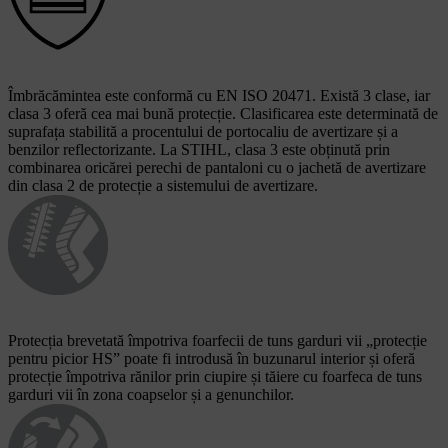
Îmbrăcămintea este conformă cu EN ISO 20471. Există 3 clase, iar
clasa 3 oferă cea mai bună protecție. Clasificarea este determinată de
suprafața stabilită a procentului de portocaliu de avertizare și a
benzilor reflectorizante. La STIHL, clasa 3 este obținută prin
combinarea oricărei perechi de pantaloni cu o jachetă de avertizare
din clasa 2 de protecție a sistemului de avertizare.
Protecția brevetată împotriva foarfecii de tuns garduri vii „protecție
pentru picior HS” poate fi introdusă în buzunarul interior și oferă
protecție împotriva rănilor prin ciupire și tăiere cu foarfeca de tuns
garduri vii în zona coapselor și a genunchilor.