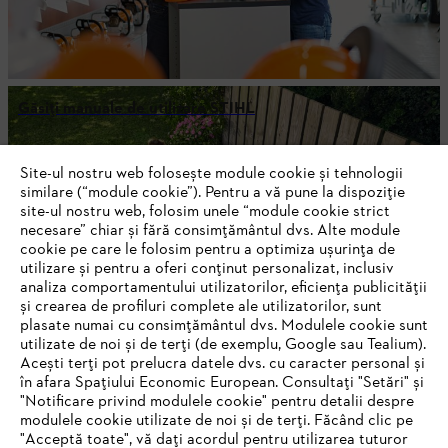
Găsiți manuale de utilizare STIHL
Site-ul nostru web folosește module cookie și tehnologii
similare (“module cookie”). Pentru a vă pune la dispoziție
FII LA CURENT CU NEWSLETTER-UL
site-ul nostru web, folosim unele “module cookie strict
STIHL
necesare” chiar și fără consimțământul dvs. Alte module
cookie pe care le folosim pentru a optimiza ușurința de
utilizare și pentru a oferi conținut personalizat, inclusiv
analiza comportamentului utilizatorilor, eficiența publicității
Adresă de e-mail
și crearea de profiluri complete ale utilizatorilor, sunt
plasate numai cu consimțământul dvs. Modulele cookie sunt
utilizate de noi și de terți (de exemplu, Google sau Tealium).
Acești terți pot prelucra datele dvs. cu caracter personal și
în afara Spațiului Economic European. Consultați "Setări" și
Abonează-te
"Notificare privind modulele cookie" pentru detalii despre
modulele cookie utilizate de noi și de terți. Făcând clic pe
"Acceptă toate", vă dați acordul pentru utilizarea tuturor