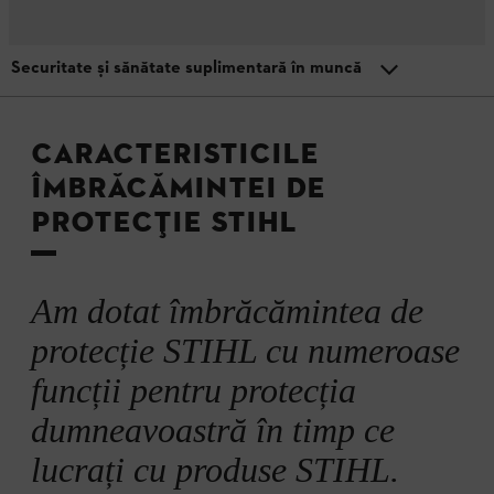
Securitate și sănătate suplimentară în muncă
Meniu
Siguranța dumneavoastră în muncă este obligatorie
Protecție împotriva tăierii
CARACTERISTICILE
ÎMBRĂCĂMINTEI DE
Croieli
PROTECȚIE STIHL
Dotare funcțională
Am dotat îmbrăcămintea de
protecție STIHL cu numeroase
Calitatea materialului
funcții pentru protecția
dumneavoastră în timp ce
Securitate și sănătate suplimentară în muncă
lucrați cu produse STIHL.