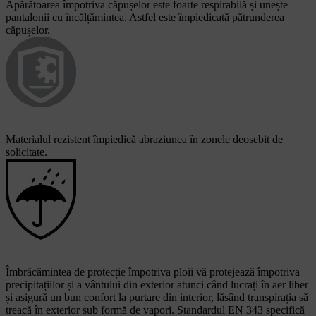
Apărătoarea împotriva căpușelor este foarte respirabilă și unește
pantalonii cu încălțămintea. Astfel este împiedicată pătrunderea
căpușelor.
Materialul rezistent împiedică abraziunea în zonele deosebit de
solicitate.
Îmbrăcămintea de protecție împotriva ploii vă protejează împotriva
precipitațiilor și a vântului din exterior atunci când lucrați în aer liber
și asigură un bun confort la purtare din interior, lăsând transpirația să
treacă în exterior sub formă de vapori. Standardul EN 343 specifică