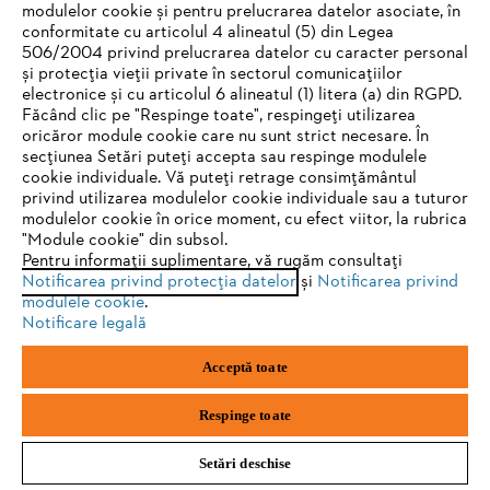
modulelor cookie și pentru prelucrarea datelor asociate, în
conformitate cu articolul 4 alineatul (5) din Legea
#STIHL
506/2004 privind prelucrarea datelor cu caracter personal
și protecția vieții private în sectorul comunicațiilor
electronice și cu articolul 6 alineatul (1) litera (a) din RGPD.
IHR BROWSER WIRD NICHT
Făcând clic pe "Respinge toate", respingeți utilizarea
oricăror module cookie care nu sunt strict necesare. În
UNTERSTÜTZT
secțiunea Setări puteți accepta sau respinge modulele
cookie individuale. Vă puteți retrage consimțământul
privind utilizarea modulelor cookie individuale sau a tuturor
Sie nutzen einen Browser, den wir noch nicht unterstützen. Für
STIHL Romania
modulelor cookie în orice moment, cu efect viitor, la rubrica
eine optimale Nutzung unserer Seite empfehlen wir Ihnen, zu
"Module cookie" din subsol.
Pentru informații suplimentare, vă rugăm consultați
einem der folgenden Browser zu wechseln:
Notificarea privind protecția datelor
și
Notificarea privind
modulele cookie
.
Informaţii Utile
Notificare legală
Firefox
Chrome
Acceptă toate
Safari
Edge
Respinge toate
Setări deschise