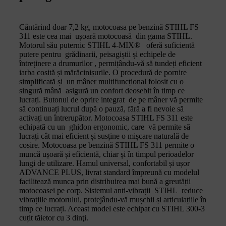
Cântărind doar 7,2 kg, motocoasa pe benzină STIHL FS
311 este cea mai ușoară motocoasă din gama STIHL.
Motorul său puternic STIHL 4-MIX® oferă suficientă
putere pentru grădinarii, peisagiștii și echipele de
întreținere a drumurilor , permițându-vă să tundeți eficient
iarba cosită și mărăcinișurile. O procedură de pornire
simplificată și un mâner multifuncțional folosit cu o
singură mână asigură un confort deosebit în timp ce
lucrați. Butonul de oprire integrat de pe mâner vă permite
să continuați lucrul după o pauză, fără a fi nevoie să
activați un întrerupător. Motocoasa STIHL FS 311 este
echipată cu un ghidon ergonomic, care vă permite să
lucrați cât mai eficient și susține o mișcare naturală de
cosire. Motocoasa pe benzină STIHL FS 311 permite o
muncă ușoară și eficientă, chiar și în timpul perioadelor
lungi de utilizare. Hamul universal, confortabil și ușor
ADVANCE PLUS, livrat standard împreună cu modelul
facilitează munca prin distribuirea mai bună a greutății
motocoasei pe corp. Sistemul anti-vibrații STIHL reduce
vibrațiile motorului, protejându-vă mușchii și articulațiile în
timp ce lucrați. Aceast model este echipat cu STIHL 300-3
cuțit tăietor cu 3 dinţi.