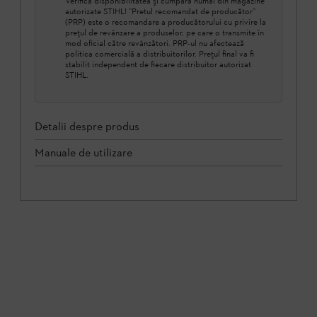
Verifică disponibilitatea şi cumpără numai din magazine
autorizate STIHL! ”Pretul recomandat de producător”
(PRP) este o recomandare a producătorului cu privire la
prețul de revânzare a produselor, pe care o transmite în
mod oficial către revânzători. PRP-ul nu afectează
politica comercială a distribuitorilor. Prețul final va fi
stabilit independent de fiecare distribuitor autorizat
STIHL.
Detalii despre produs
Manuale de utilizare