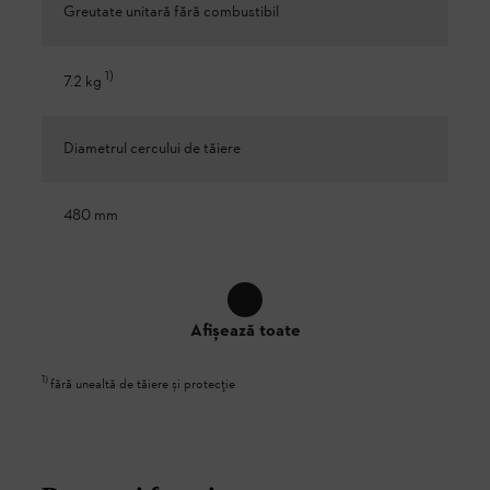
Greutate unitară fără combustibil
1
)
7.2 kg
Diametrul cercului de tăiere
480 mm
Afișează toate
1
)
fără unealtă de tăiere și protecție