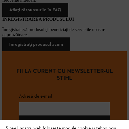
frecvente întrebări.
Aflați răspunsurile în FAQ
ÎNREGISTRAREA PRODUSULUI
Înregistrați-vă produsul și beneficiați de serviciile noastre
cuprinzătoare.
Înregistrați produsul acum
FII LA CURENT CU NEWSLETTER-UL
STIHL
Adresă de e-mail
Abonează-te
Site-ul nostru web folosește module cookie și tehnologii