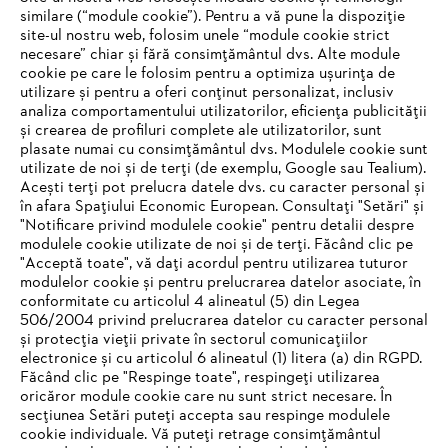
similare (“module cookie”). Pentru a vă pune la dispoziție
site-ul nostru web, folosim unele “module cookie strict
necesare” chiar și fără consimțământul dvs. Alte module
#STIHL
cookie pe care le folosim pentru a optimiza ușurința de
utilizare și pentru a oferi conținut personalizat, inclusiv
analiza comportamentului utilizatorilor, eficiența publicității
și crearea de profiluri complete ale utilizatorilor, sunt
plasate numai cu consimțământul dvs. Modulele cookie sunt
utilizate de noi și de terți (de exemplu, Google sau Tealium).
Acești terți pot prelucra datele dvs. cu caracter personal și
în afara Spațiului Economic European. Consultați "Setări" și
"Notificare privind modulele cookie" pentru detalii despre
STIHL Romania
modulele cookie utilizate de noi și de terți. Făcând clic pe
"Acceptă toate", vă dați acordul pentru utilizarea tuturor
modulelor cookie și pentru prelucrarea datelor asociate, în
conformitate cu articolul 4 alineatul (5) din Legea
506/2004 privind prelucrarea datelor cu caracter personal
Informaţii Utile
și protecția vieții private în sectorul comunicațiilor
electronice și cu articolul 6 alineatul (1) litera (a) din RGPD.
IHR BROWSER WIRD NICHT
Făcând clic pe "Respinge toate", respingeți utilizarea
oricăror module cookie care nu sunt strict necesare. În
UNTERSTÜTZT
secțiunea Setări puteți accepta sau respinge modulele
cookie individuale. Vă puteți retrage consimțământul