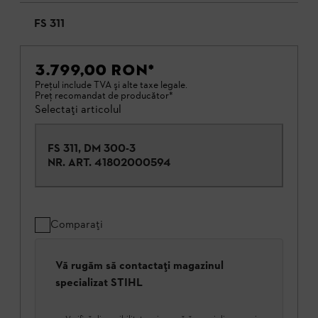
FS 311
3.799,00 RON
*
Preţul include TVA şi alte taxe legale.
Preţ recomandat de producător*
Selectați articolul
FS 311, DM 300-3
NR. ART.
41802000594
Comparați
Vă rugăm să contactați magazinul
specializat STIHL