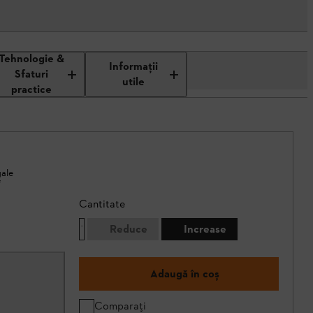
Tehnologie &
Informaţii
Sfaturi
utile
practice
gale
*
Cantitate
Reduce
Increase
Adaugă în coș
Comparați