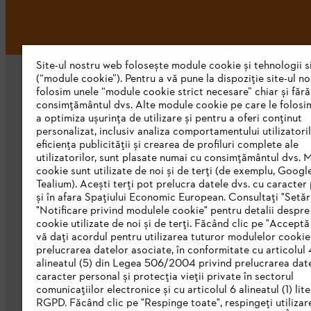
Site-ul nostru web folosește module cookie și tehnologii s
(“module cookie”). Pentru a vă pune la dispoziție site-ul n
folosim unele “module cookie strict necesare” chiar și fără
consimțământul dvs. Alte module cookie pe care le folosi
a optimiza ușurința de utilizare și pentru a oferi conținut
personalizat, inclusiv analiza comportamentului utilizatoril
eficiența publicității și crearea de profiluri complete ale
STIHL Romania
utilizatorilor, sunt plasate numai cu consimțământul dvs. 
cookie sunt utilizate de noi și de terți (de exemplu, Googl
Despre noi
Tealium). Acești terți pot prelucra datele dvs. cu caracter
și în afara Spațiului Economic European. Consultați "Setări
Catalog
"Notificare privind modulele cookie" pentru detalii despr
cookie utilizate de noi și de terți. Făcând clic pe "Acceptă
Linia de Integritate STIHL
vă dați acordul pentru utilizarea tuturor modulelor cookie
prelucrarea datelor asociate, în conformitate cu articolul 
alineatul (5) din Legea 506/2004 privind prelucrarea dat
caracter personal și protecția vieții private în sectorul
comunicațiilor electronice și cu articolul 6 alineatul (1) lite
RGPD. Făcând clic pe "Respinge toate", respingeți utilizar