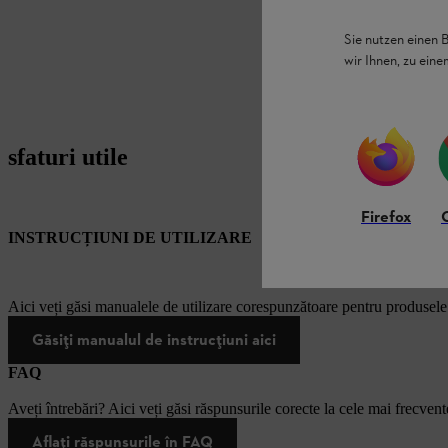
Sie nutzen einen 
wir Ihnen, zu ein
sfaturi utile
Firefox
INSTRUCȚIUNI DE UTILIZARE
Aici veți găsi manualele de utilizare corespunzătoare pentru produsel
Găsiți manualul de instrucțiuni aici
FAQ
Aveți întrebări? Aici veți găsi răspunsurile corecte la cele mai frecvente
Aflați răspunsurile în FAQ