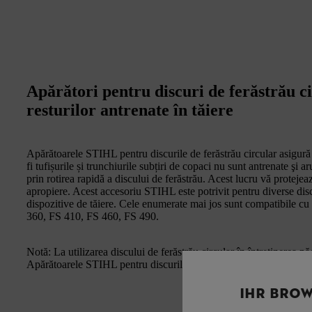
Apărători pentru discuri de ferăstrău c
resturilor antrenate în tăiere
Apărătoarele STIHL pentru discurile de ferăstrău circular asigură 
fi tufișurile și trunchiurile subțiri de copaci nu sunt antrenate şi 
prin rotirea rapidă a discului de ferăstrău. Acest lucru vă proteje
apropiere. Acest accesoriu STIHL este potrivit pentru diverse disc
dispozitive de tăiere. Cele enumerate mai jos sunt compatibile 
360, FS 410, FS 460, FS 490.
Notă: La utilizarea discului de ferăstrău circular în întreținerea păd
Apărătoarele STIHL pentru discurile ferăstrău circular sunt apro
IHR BROW