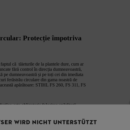
ircular: Protecție împotriva
faptul că tăieturile de la plantele dure, cum ar
aruncate fără control în direcția dumneavoastră,
ază pe dumneavoastră și pe toți cei din imediata
uri ferăstrău circulare din gama noastră de
cu această apărătoare: STIHL FS 260, FS 311, FS
urilor, este obligatorie folosirea apărătorii.
bate doar pentru motocoase cu mâner tip ghidon.
SER WIRD NICHT UNTERSTÜTZT