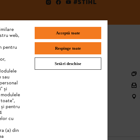
#STIHL
imilare
Acceptă toate
ostru web,
m pentru
Respinge toate
or,
Setări deschise
Informaţii Utile
Modulele
e sau
Înregistrare utilaj
 personal
" și
Piese de schimb şi accesorii
e modulele
 toate",
Managementul deșeurilor
 și pentru
4
Manuale produs
elor cu
ra (a) din
ea