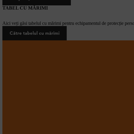
TABEL CU MĂRIMI
Aici veți găsi tabelul cu mărimi pentru echipamentul de protecție pers
Către tabelul cu mărimi