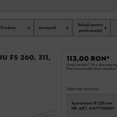
Soluții pentru
Produse
Accesorii
profesioniști
 FS 260, 311,
113,00 RON
*
Preţul include TVA şi alte taxe le
Preţ recomandat de producător
Selectați articolul
Aparatoare Ø 225 mm
NR. ART.
41477108201