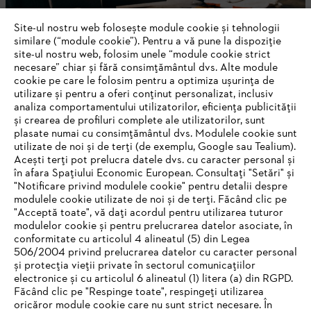
Site-ul nostru web folosește module cookie și tehnologii
similare (“module cookie”). Pentru a vă pune la dispoziție
site-ul nostru web, folosim unele “module cookie strict
necesare” chiar și fără consimțământul dvs. Alte module
cookie pe care le folosim pentru a optimiza ușurința de
utilizare și pentru a oferi conținut personalizat, inclusiv
analiza comportamentului utilizatorilor, eficiența publicității
și crearea de profiluri complete ale utilizatorilor, sunt
Ulei & Detergenţi
plasate numai cu consimțământul dvs. Modulele cookie sunt
utilizate de noi și de terți (de exemplu, Google sau Tealium).
Acești terți pot prelucra datele dvs. cu caracter personal și
în afara Spațiului Economic European. Consultați "Setări" și
"Notificare privind modulele cookie" pentru detalii despre
modulele cookie utilizate de noi și de terți. Făcând clic pe
"Acceptă toate", vă dați acordul pentru utilizarea tuturor
modulelor cookie și pentru prelucrarea datelor asociate, în
conformitate cu articolul 4 alineatul (5) din Legea
506/2004 privind prelucrarea datelor cu caracter personal
și protecția vieții private în sectorul comunicațiilor
electronice și cu articolul 6 alineatul (1) litera (a) din RGPD.
IHR BROWSER WIRD NICHT
Făcând clic pe "Respinge toate", respingeți utilizarea
oricăror module cookie care nu sunt strict necesare. În
UNTERSTÜTZT