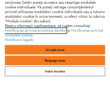
secțiunea Setări puteți accepta sau respinge modulele
Echipamente de protecție
cookie individuale. Vă puteți retrage consimțământul
privind utilizarea modulelor cookie individuale sau a tuturor
Sie nutzen einen Browser, den wir noch nicht unterstützen. Für
modulelor cookie în orice moment, cu efect viitor, la rubrica
eine optimale Nutzung unserer Seite empfehlen wir Ihnen, zu
"Module cookie" din subsol.
Pentru informații suplimentare, vă rugăm consultați
einem der folgenden Browser zu wechseln:
FII LA CURENT CU NEWSLETTER-UL
Notificarea privind protecția datelor
și
Notificarea privind
modulele cookie
.
STIHL
Notificare legală
Firefox
Chrome
Acceptă toate
Adresă de e-mail
Safari
Edge
Respinge toate
Setări deschise
Abonează-te
#STIHL