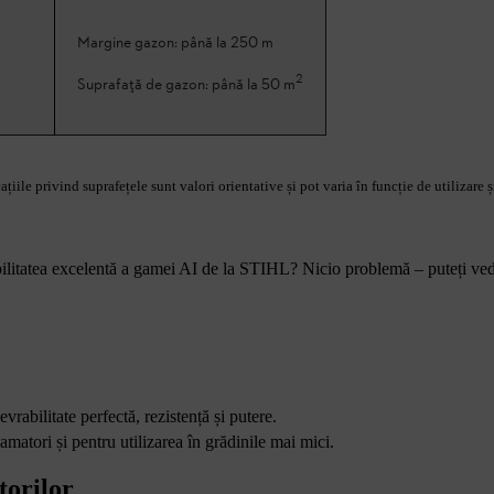
Margine gazon: până la 250 m
2
Suprafață de gazon: până la 50 m
iile privind suprafețele sunt valori orientative și pot varia în funcție de utilizare și
ilitatea excelentă a gamei AI de la STIHL? Nicio problemă – puteți vede
abilitate perfectă, rezistență și putere.
matori și pentru utilizarea în grădinile mai mici.
torilor