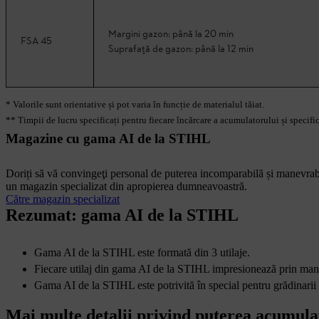
Margini gazon: până la 20 min
FSA 45
Suprafață de gazon: până la 12 min
* Valorile sunt orientative și pot varia în funcție de materialul tăiat.
** Timpii de lucru specificați pentru fiecare încărcare a acumulatorului și specificaț
Magazine cu gama AI de la STIHL
Doriți să vă convingeţi personal de puterea incomparabilă și manevrab
un magazin specializat din apropierea dumneavoastră.
Către magazin specializat
Rezumat: gama AI de la STIHL
Gama AI de la STIHL este formată din 3 utilaje.
Fiecare utilaj din gama AI de la STIHL impresionează prin manevr
Gama AI de la STIHL este potrivită în special pentru grădinarii a
Mai multe detalii privind puterea acumula