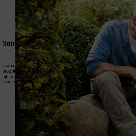
Sunteți echipat pentru orice lucrare în g
Gama AI de la STIHL ușurează munca în grădină: toate utilajele din ga
proprietarilor de grădini mici. Utilajele cu acumulator din gama AI au 
intermediul prizei de perete. Gama AI de la STIHL este formată din 3 
cu acumulator BGA 45 și trimmer-ul pentru gazon cu acumulator FS