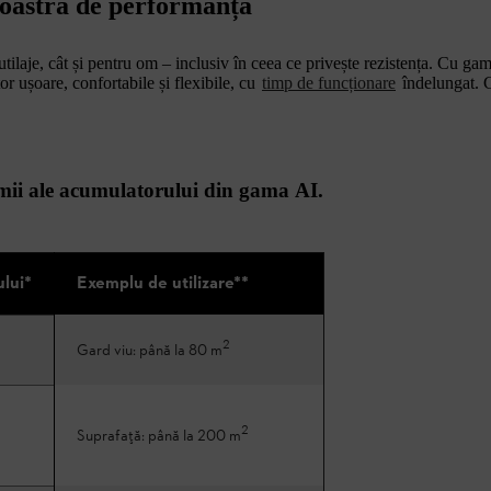
oastră de performanță
tilaje, cât și pentru om – inclusiv în ceea ce privește rezistența. Cu g
r ușoare, confortabile și flexibile, cu
timp de funcționare
îndelungat.
mii ale acumulatorului din gama AI.
ului*
Exemplu de utilizare**
2
Gard viu: până la 80 m
2
Suprafață: până la 200 m