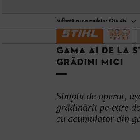
Suflantă cu acumulator BGA 45
Pagină de pornire
Tehnologia STIHL
T
Foarfece de tuns garduri vii cu 
GAMA AI DE LA 
Trimmer pentru gazon cu acumul
GRĂDINI MICI
Suflantă cu acumulator BGA 45
Exemple de autonomii ale acumul
Simplu de operat, uș
grădinărit pe care dor
cu acumulator din g