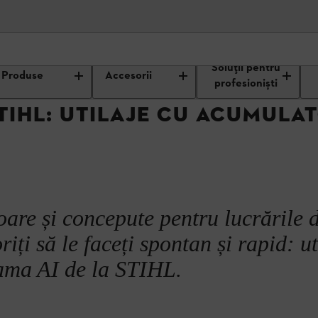
ehnologia acumulatorilor STIHL
Gama AI de la STIHL
Soluții pentru
Produse
Accesorii
acumulator HSA 45
profesioniști
STIHL: UTILAJE CU ACUMULA
ator FSA 45
atorului din gama AI
oare și concepute pentru lucrările 
iți să le faceți spontan și rapid: ut
ama AI de la STIHL.