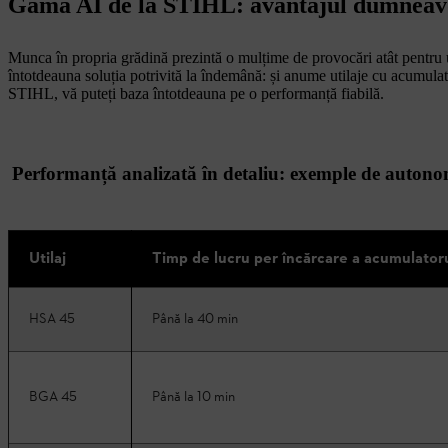
Gama AI de la STIHL: avantajul dumneav
Munca în propria grădină prezintă o mulțime de provocări atât pentru u
întotdeauna soluția potrivită la îndemână: și anume utilaje cu acumulato
STIHL, vă puteți baza întotdeauna pe o performanță fiabilă.
Performanță analizată în detaliu: exemple de autono
Utilaj
Timp de lucru per încărcare a acumulator
HSA 45
Până la 40 min
BGA 45
Până la 10 min