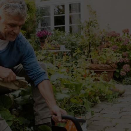
rădină cu gama AI de la STIHL
ma AI sunt ușor de utilizat și special concepute pentru nevoile
un acumulator integrat, care poate fi încărcat cu ușurință prin
utilaje: foarfece de tuns garduri vii cu acumulator HSA 45, suflanta
A 45.