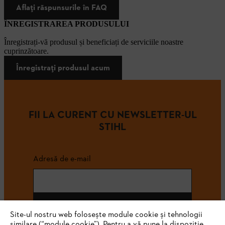
Aflați răspunsurile în FAQ
ÎNREGISTRAREA PRODUSULUI
Înregistrați-vă produsul și beneficiați de serviciile noastre
cuprinzătoare.
Înregistrați produsul acum
FII LA CURENT CU NEWSLETTER-UL
STIHL
Adresă de e-mail
Abonează-te
Site-ul nostru web folosește module cookie și tehnologii
similare (“module cookie”). Pentru a vă pune la dispoziție