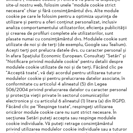
site-ul nostru web, folosim unele “module cookie strict
necesare” chiar și fără consimțământul dvs. Alte module
#STIHL
cookie pe care le folosim pentru a optimiza ușurința de
utilizare și pentru a oferi conținut personalizat, inclusiv
analiza comportamentului utilizatorilor, eficiența publicității
și crearea de profiluri complete ale utilizatorilor, sunt
plasate numai cu consimțământul dvs. Modulele cookie sunt
utilizate de noi și de terți (de exemplu, Google sau Tealium).
Acești terți pot prelucra datele dvs. cu caracter personal și
în afara Spațiului Economic European. Consultați "Setări" și
"Notificare privind modulele cookie" pentru detalii despre
STIHL Romania
modulele cookie utilizate de noi și de terți. Făcând clic pe
"Acceptă toate", vă dați acordul pentru utilizarea tuturor
modulelor cookie și pentru prelucrarea datelor asociate, în
conformitate cu articolul 4 alineatul (5) din Legea
506/2004 privind prelucrarea datelor cu caracter personal
Informaţii Utile
și protecția vieții private în sectorul comunicațiilor
electronice și cu articolul 6 alineatul (1) litera (a) din RGPD.
IHR BROWSER WIRD NICHT
Făcând clic pe "Respinge toate", respingeți utilizarea
oricăror module cookie care nu sunt strict necesare. În
UNTERSTÜTZT
secțiunea Setări puteți accepta sau respinge modulele
cookie individuale. Vă puteți retrage consimțământul
privind utilizarea modulelor cookie individuale sau a tuturor