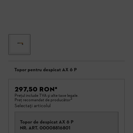
Topor pentru despicat AX 6 P
297,50 RON
*
Preţul include TVA şi alte taxe legale.
Preţ recomandat de producător*
Selectați articolul
Topor de despicat AX 6 P
NR. ART.
00008816801