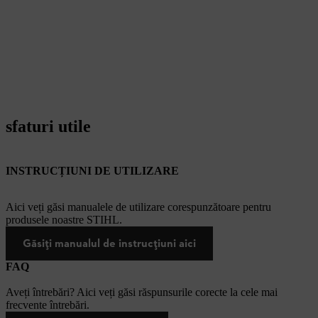
sfaturi utile
INSTRUCȚIUNI DE UTILIZARE
Aici veți găsi manualele de utilizare corespunzătoare pentru
produsele noastre STIHL.
Găsiți manualul de instrucțiuni aici
FAQ
Aveți întrebări? Aici veți găsi răspunsurile corecte la cele mai
frecvente întrebări.