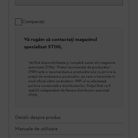
Comparați
Vă rugăm să contactați magazinul
specializat STIHL
Verifică disponibilitatea şi cumpără numai din magazine
autorizate STIHL! ”Pretul recomandat de producător”
(PRP) este o recomandare a producătorului cu privire la
prețul de revânzare a produselor, pe care o transmite în
mod oficial către revânzători. PRP-ul nu afectează
politica comercială a distribuitorilor. Prețul final va fi
stabilit independent de fiecare distribuitor autorizat
STIHL.
Detalii despre produs
Manuale de utilizare