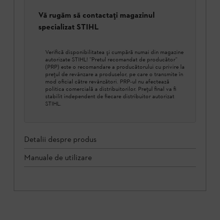
Vă rugăm să contactați magazinul
specializat STIHL
Verifică disponibilitatea şi cumpără numai din magazine
autorizate STIHL! ”Pretul recomandat de producător”
(PRP) este o recomandare a producătorului cu privire la
prețul de revânzare a produselor, pe care o transmite în
mod oficial către revânzători. PRP-ul nu afectează
politica comercială a distribuitorilor. Prețul final va fi
stabilit independent de fiecare distribuitor autorizat
STIHL.
Detalii despre produs
Manuale de utilizare