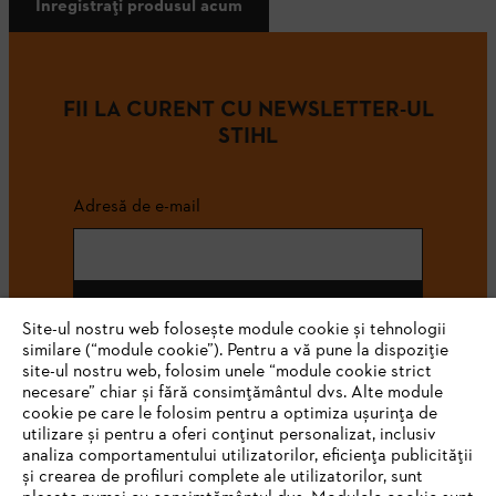
Înregistrați produsul acum
FII LA CURENT CU NEWSLETTER-UL
STIHL
Adresă de e-mail
Abonează-te
Site-ul nostru web folosește module cookie și tehnologii
similare (“module cookie”). Pentru a vă pune la dispoziție
site-ul nostru web, folosim unele “module cookie strict
necesare” chiar și fără consimțământul dvs. Alte module
#STIHL
cookie pe care le folosim pentru a optimiza ușurința de
utilizare și pentru a oferi conținut personalizat, inclusiv
analiza comportamentului utilizatorilor, eficiența publicității
și crearea de profiluri complete ale utilizatorilor, sunt