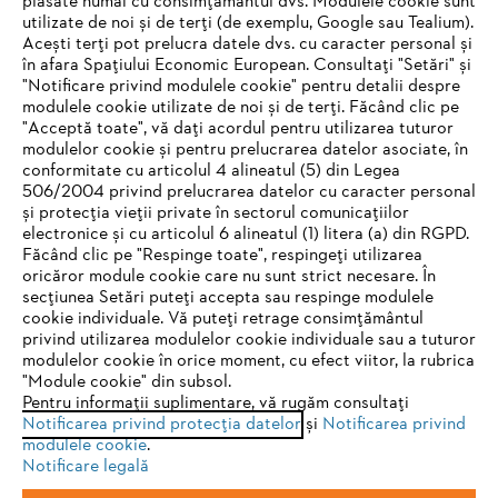
plasate numai cu consimțământul dvs. Modulele cookie sunt
utilizate de noi și de terți (de exemplu, Google sau Tealium).
Acești terți pot prelucra datele dvs. cu caracter personal și
în afara Spațiului Economic European. Consultați "Setări" și
"Notificare privind modulele cookie" pentru detalii despre
STIHL Romania
modulele cookie utilizate de noi și de terți. Făcând clic pe
"Acceptă toate", vă dați acordul pentru utilizarea tuturor
modulelor cookie și pentru prelucrarea datelor asociate, în
conformitate cu articolul 4 alineatul (5) din Legea
506/2004 privind prelucrarea datelor cu caracter personal
Informaţii Utile
și protecția vieții private în sectorul comunicațiilor
electronice și cu articolul 6 alineatul (1) litera (a) din RGPD.
IHR BROWSER WIRD NICHT
Făcând clic pe "Respinge toate", respingeți utilizarea
oricăror module cookie care nu sunt strict necesare. În
UNTERSTÜTZT
secțiunea Setări puteți accepta sau respinge modulele
cookie individuale. Vă puteți retrage consimțământul
privind utilizarea modulelor cookie individuale sau a tuturor
Sie nutzen einen Browser, den wir noch nicht unterstützen. Für
modulelor cookie în orice moment, cu efect viitor, la rubrica
eine optimale Nutzung unserer Seite empfehlen wir Ihnen, zu
"Module cookie" din subsol.
Politica de confidenţialitate
Informare legală
Pentru informații suplimentare, vă rugăm consultați
einem der folgenden Browser zu wechseln:
Notificarea privind protecția datelor
și
Notificarea privind
Politica de cookie
Informații juridice
modulele cookie
.
Notificare legală
Firefox
Chrome