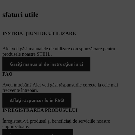
sfaturi utile
INSTRUCȚIUNI DE UTILIZARE
Aici veți găsi manualele de utilizare corespunzătoare pentru
produsele noastre STIHL.
Găsiți manualul de instrucțiuni aici
FAQ
Aveți întrebări? Aici veți găsi răspunsurile corecte la cele mai
frecvente întrebări.
Aflați răspunsurile în FAQ
ÎNREGISTRAREA PRODUSULUI
Înregistrați-vă produsul și beneficiați de serviciile noastre
cuprinzătoare.