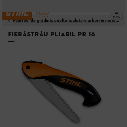
Meniu
Foarfeci de grădină, unelte toaletare arbori & motoferăstrău multifuncţional
Fierăstrău pliabil PR 16