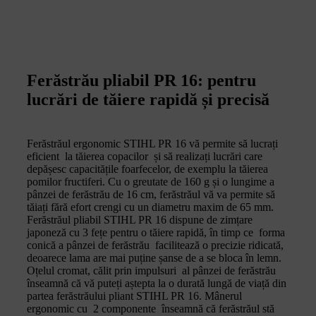
Ferăstrău pliabil PR 16: pentru
lucrări de tăiere rapidă și precisă
Ferăstrăul ergonomic STIHL PR 16 vă permite să lucrați
eficient la tăierea copacilor și să realizați lucrări care
depășesc capacitățile foarfecelor, de exemplu la tăierea
pomilor fructiferi. Cu o greutate de 160 g și o lungime a
pânzei de ferăstrău de 16 cm, ferăstrăul vă va permite să
tăiați fără efort crengi cu un diametru maxim de 65 mm.
Ferăstrăul pliabil STIHL PR 16 dispune de zimțare
japoneză cu 3 fețe pentru o tăiere rapidă, în timp ce forma
conică a pânzei de ferăstrău facilitează o precizie ridicată,
deoarece lama are mai puține șanse de a se bloca în lemn.
Oțelul cromat, călit prin impulsuri al pânzei de ferăstrău
înseamnă că vă puteți aștepta la o durată lungă de viață din
partea ferăstrăului pliant STIHL PR 16. Mânerul
ergonomic cu 2 componente înseamnă că ferăstrăul stă