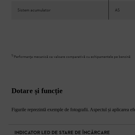
Sistem acumulator
AS
1
)
Performanța mecanică ca valoare comparativă cu echipamentele pe benzină
Dotare și funcție
Figurile reprezintă exemple de fotografii. Aspectul și aplicarea efec
INDICATOR LED DE STARE DE ÎNCĂRCARE