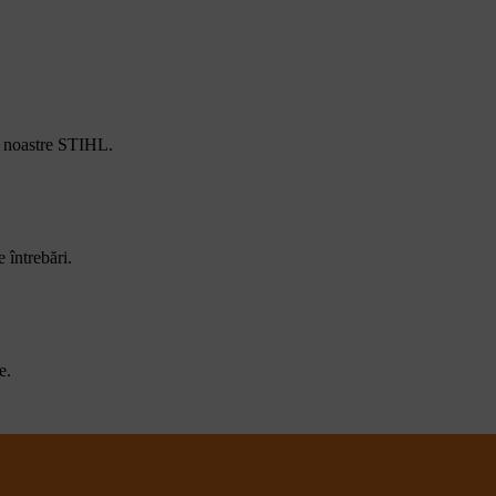
e noastre STIHL.
 întrebări.
e.