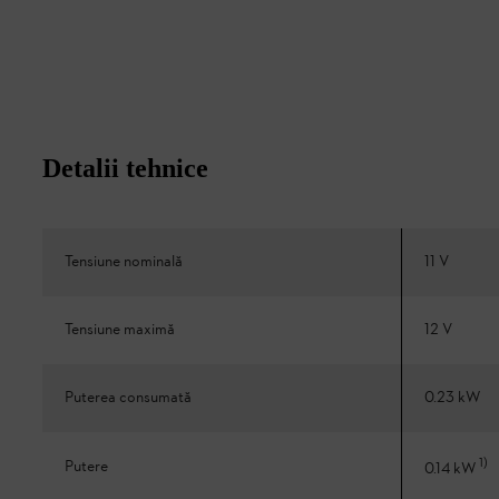
Detalii tehnice
Tensiune nominală
11 V
Tensiune maximă
12 V
Puterea consumată
0.23 kW
1
)
Putere
0.14 kW