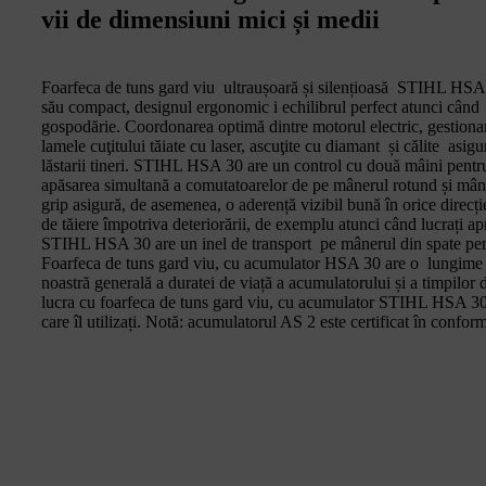
vii de dimensiuni mici și medii
Foarfeca de tuns gard viu ultraușoară și silențioasă STIHL HSA
său compact, designul ergonomic i echilibrul perfect atunci când tăi
gospodărie. Coordonarea optimă dintre motorul electric, gestionar
lamele cuţitului tăiate cu laser, ascuţite cu diamant și călite asig
lăstarii tineri. STIHL HSA 30 are un control cu două mâini pentru
apăsarea simultană a comutatoarelor de pe mânerul rotund și mâner
grip asigură, de asemenea, o aderență vizibil bună în orice direcți
de tăiere împotriva deteriorării, de exemplu atunci când lucrați apr
STIHL HSA 30 are un inel de transport pe mânerul din spate pen
Foarfeca de tuns gard viu, cu acumulator HSA 30 are o lungime a
noastră generală a duratei de viață a acumulatorului și a timpilo
lucra cu foarfeca de tuns gard viu, cu acumulator STIHL HSA 30 
care îl utilizați. Notă: acumulatorul AS 2 este certificat în confor