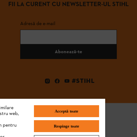
FII LA CURENT CU NEWSLETTER-UL STIHL
Adresă de e-mail
Abonează-te
#STIHL
imilare
Acceptă toate
ostru web,
m pentru
Respinge toate