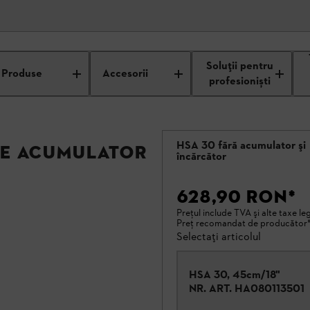
Soluții pentru
Produse
Accesorii
profesioniști
HSA 30 fără acumulator şi
pe acumulator
încărcător
628,90 RON
*
Preţul include TVA şi alte taxe leg
Preţ recomandat de producător
Selectați articolul
HSA 30, 45cm/18"
NR. ART.
HA080113501