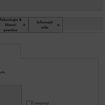
Tehnologie &
Informaţii
Sfaturi
utile
practice
ale.
*
Comparați