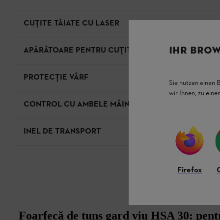
CUŢITE TĂIATE CU LASER
IHR BROW
APĂRĂTOARE PENTRU CUȚIT
PROTECŢIE VÂRF
Sie nutzen einen 
wir Ihnen, zu ein
CONTROL CU AMBELE MÂINI
INEL DE TRANSPORT
Firefox
Foarfecă de tuns gard viu HSA 30: pentr