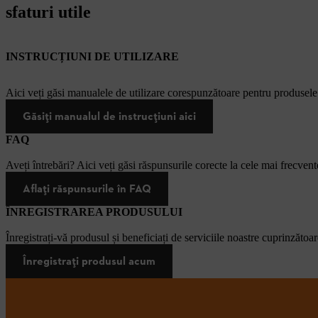
sfaturi utile
INSTRUCȚIUNI DE UTILIZARE
Aici veți găsi manualele de utilizare corespunzătoare pentru produsel
Găsiți manualul de instrucțiuni aici
FAQ
Aveți întrebări? Aici veți găsi răspunsurile corecte la cele mai frecvente
Aflați răspunsurile în FAQ
ÎNREGISTRAREA PRODUSULUI
Înregistrați-vă produsul și beneficiați de serviciile noastre cuprinzătoar
Înregistrați produsul acum