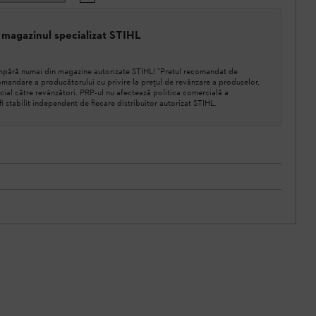
 magazinul specializat STIHL
cumpără numai din magazine autorizate STIHL! ”Pretul recomandat de
mandare a producătorului cu privire la prețul de revânzare a produselor,
cial către revânzători. PRP-ul nu afectează politica comercială a
a fi stabilit independent de fiecare distribuitor autorizat STIHL.