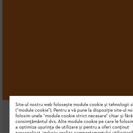
Site-ul nostru web folosește module cookie și tehnologii s
(“module cookie”). Pentru a vă pune la dispoziție site-ul n
folosim unele “module cookie strict necesare” chiar și fără
consimțământul dvs. Alte module cookie pe care le folosi
a optimiza ușurința de utilizare și pentru a oferi conținut