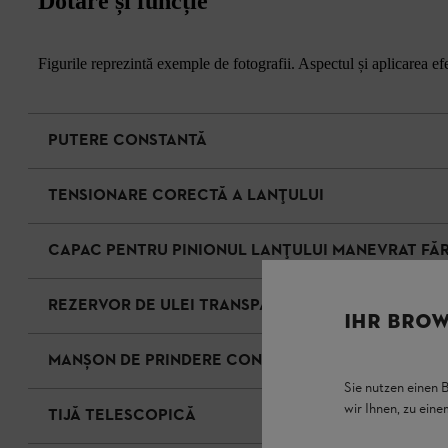
Dotare și funcție
Figurile reprezintă exemple de fotografii. Aspectul și aplicarea efec
PUTERE CONSTANTĂ
TENSIONARE CORECTĂ A LANȚULUI
CAPAC PENTRU PINIONUL LANȚULUI MANEVRAT FĂ
REZERVOR DE ULEI TRANSPARENT.
IHR BROW
MANȘON DE PRINDERE CONFORTABILĂ
Sie nutzen einen 
wir Ihnen, zu ein
TIJĂ TELESCOPICĂ