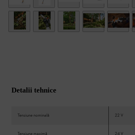
Detalii tehnice
Tensiune nominală
22 V
Tensiune maximă
24 V