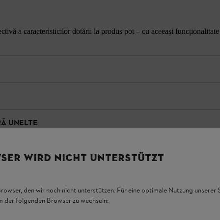
tivă a caracteristicilor dotării la produs pot – cu aceeași funcționalitate
RĂ UNELTE
SER WIRD NICHT UNTERSTÜTZT
Browser, den wir noch nicht unterstützen. Für eine optimale Nutzung unserer
em der folgenden Browser zu wechseln: