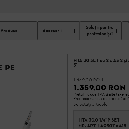
Soluții pentru
Produse
Accesorii
profesioniști
HTA 30 SET cu 2 x AS 2 şi
31
e pe
1.449,00 RON
1.359,00 RON
Preţul include TVA şi alte taxe leg
Preţ recomandat de producător
Selectați articolul
HTA 30.0 1/4"P SET
NR. ART.
LA050116418