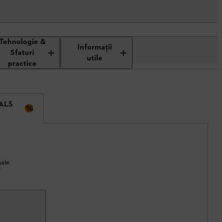
Tehnologie &
Informaţii
Sfaturi
utile
practice
 ALS
%
ale.
*