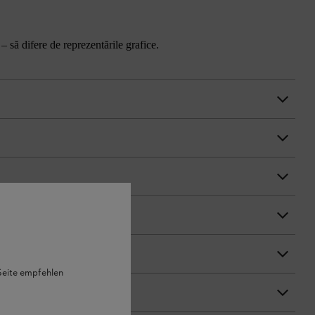
 – să difere de reprezentările grafice.
 Seite empfehlen