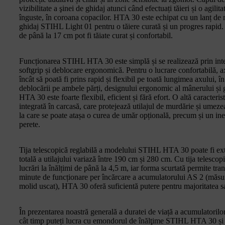
vizibilitate a şinei de ghidaj atunci când efectuați tăieri și o agilit
înguste, în coroana copacilor. HTA 30 este echipat cu un lanț d
ghidaj STIHL Light 01 pentru o tăiere curată și un progres rapid
de până la 17 cm pot fi tăiate curat și confortabil.
Funcționarea STIHL HTA 30 este simplă și se realizează prin int
softgrip și deblocare ergonomică. Pentru o lucrare confortabilă, a
încât să poată fi prins rapid și flexibil pe toată lungimea axului, î
deblocării pe ambele părți, designului ergonomic al mânerului și gr
HTA 30 este foarte flexibil, eficient și fără efort. O altă caract
integrată în carcasă, care protejează utilajul de murdărie și umez
la care se poate atașa o curea de umăr opțională, precum și un ine
perete.
Tija telescopică reglabilă a modelului STIHL HTA 30 poate fi ex
totală a utilajului variază între 190 cm și 280 cm. Cu tija telesco
lucrări la înălțimi de până la 4,5 m, iar forma scurtată permite tra
minute de funcționare per încărcare a acumulatorului AS 2 (măsur
molid uscat), HTA 30 oferă suficientă putere pentru majoritatea sar
În prezentarea noastră generală a duratei de viață a acumulatorilo
cât timp puteți lucra cu emondorul de înălţime STIHL HTA 30 și 