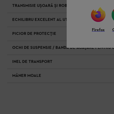
TRANSMISIE UȘOARĂ ȘI ROBUSTĂ DIN MAGNEZIU
ECHILIBRU EXCELENT AL UTILAJULUI
Firefox
PICIOR DE PROTECȚIE
OCHI DE SUSPENSIE / BANDĂ DE AGĂȚARE PENTRU
INEL DE TRANSPORT
MÂNER MOALE