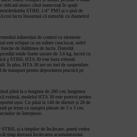
ate ridicată atunci când manevrați în spații
e motoferăstrău STIHL 1/4" PM3 și o şină de
. Acest lucru înseamnă că ramurile cu diametrul
ermediul mânerului de control cu elemente
xul este echipat cu un mâner cauciucat, astfel
n funcție de înălțimea de lucru. Datorită
eutății totale foarte ușoare de 3,6 kg, lucrul cu
eristică a STIHL HTA 30 este baza robustă
eală. În plus, HTA 30 are un inel de suspendare
l de transport pentru depozitarea practică pe
tinsă până la o lungime de 280 cm; lungimea
pică extinsă, modelul HTA 30 este potrivit pentru
nsportul ușor. Cu până la 140 de tăieturi și 28 de
ată pe lemn cu margini pătrate de 5 x 5 cm,
cinilor de întreținere.
r STIHL și a timpilor de încărcare, puteți vedea
cât timp durează încărcarea acumulatorului