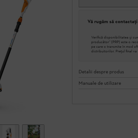
Vă rugăm să contactați
Verifică disponibilitatea şi 
producător” (PRP) este o reco
pe care o transmite în mod ofi
distribuitorilor. Prețul final v
Detalii despre produs
Manuale de utilizare