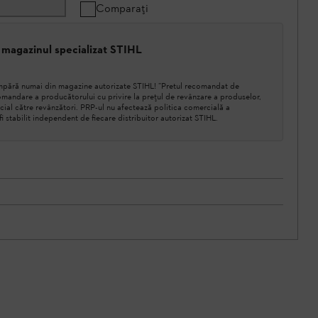
Comparați
 magazinul specializat STIHL
cumpără numai din magazine autorizate STIHL! ”Pretul recomandat de
mandare a producătorului cu privire la prețul de revânzare a produselor,
cial către revânzători. PRP-ul nu afectează politica comercială a
a fi stabilit independent de fiecare distribuitor autorizat STIHL.