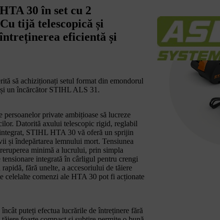
HTA 30 în set cu 2
u tijă telescopică și
ntreținerea eficientă și
tă să achiziționați setul format din emondorul
 și un încărcător STIHL ALS 31.
 persoanelor private ambițioase să lucreze
cilor. Datorită axului telescopic rigid, reglabil
c integrat, STIHL HTA 30 vă oferă un sprijin
or vii și îndepărtarea lemnului mort. Tensiunea
întreruperea minimă a lucrului, prin simpla
tensionare integrată în cârligul pentru crengi
 rapidă, fără unelte, a accesoriului de tăiere
te celelalte comenzi ale HTA 30 pot fi acționate
 încât puteți efectua lucrările de întreținere fără
e tăiere foarte compact și subțire permite o bună