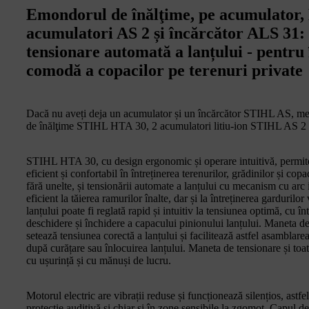
Emondorul de înălţime, pe acumulator, 
acumulatori AS 2 și încărcător ALS 31: C
tensionare automată a lanțului - pentru î
comodă a copacilor pe terenuri private
Dacă nu aveți deja un acumulator și un încărcător STIHL AS, meri
de înălţime STIHL HTA 30, 2 acumulatori litiu-ion STIHL AS 2
STIHL HTA 30, cu design ergonomic și operare intuitivă, permite
eficient și confortabil în întreținerea terenurilor, grădinilor și copa
fără unelte, și tensionării automate a lanțului cu mecanism cu ar
eficient la tăierea ramurilor înalte, dar și la întreținerea garduril
lanțului poate fi reglată rapid și intuitiv la tensiunea optimă, cu 
deschidere și închidere a capacului pinionului lanțului. Maneta de 
setează tensiunea corectă a lanțului și facilitează astfel asamblarea
după curățare sau înlocuirea lanțului. Maneta de tensionare și toa
cu ușurință și cu mănuși de lucru.
Motorul electric are vibrații reduse și funcționează silențios, astfel
protecție auditivă și chiar și în zone sensibile la zgomot. Capul d