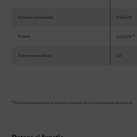
Puterea consumată
0.45 kW
1
)
Putere
0.30 kW
Sistem acumulator
AS
1
)
Performanța mecanică ca valoare comparativă cu echipamentele pe benzină