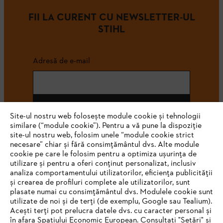
FII LA CURENT CU NEWSLETTER-UL
STIHL
Adresă de e-mail
Abonează-te
Site-ul nostru web folosește module cookie și tehnologii
similare (“module cookie”). Pentru a vă pune la dispoziție
site-ul nostru web, folosim unele “module cookie strict
necesare” chiar și fără consimțământul dvs. Alte module
#STIHL
cookie pe care le folosim pentru a optimiza ușurința de
utilizare și pentru a oferi conținut personalizat, inclusiv
analiza comportamentului utilizatorilor, eficiența publicității
și crearea de profiluri complete ale utilizatorilor, sunt
plasate numai cu consimțământul dvs. Modulele cookie sunt
utilizate de noi și de terți (de exemplu, Google sau Tealium).
Acești terți pot prelucra datele dvs. cu caracter personal și
în afara Spațiului Economic European. Consultați "Setări" și