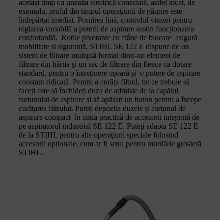
același timp cu unealta electrică conectată, astfel încât, de
exemplu, praful din timpul operaţiunii de găurire este
îndepărtat imediat. Pornirea lină, controlul vitezei pentru
reglarea variabilă a puterii de aspirare susțin funcționarea
confortabilă. Roțile pivotante cu frâne de blocare asigură
mobilitate și siguranță. STIHL SE 122 E dispune de un
sistem de filtrare multiplă format dintr-un element de
filtrare din hârtie și un sac de filtrare din fleece ca dotare
standard, pentru o întreținere ușoară și o putere de aspirare
constant ridicată. Pentru a curăța filtrul, tot ce trebuie să
faceți este să închideți duza de admisie de la capătul
furtunului de aspirare și să apăsați un buton pentru a începe
curățarea filtrului. Puteți depozita duzele și furtunul de
aspirare compact în cutia practică de accesorii integrată de
pe aspiratorul industrial SE 122 E. Puteți adapta SE 122 E
de la STIHL pentru alte operaţiuni speciale folosind
accesorii opționale, cum ar fi setul pentru murdărie grosieră
STIHL.