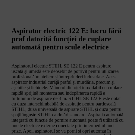
Aspirator electric 122 E: lucru fără
praf datorită funcției de cuplare
automată pentru scule electrice
Aspiratorul electric STIHL SE 122 E pentru aspirare
uscată și umedă este deosebit de potrivit pentru utilizarea
profesională în ateliere și întreprinderi industriale. Acest
aspirator industrial curăță praful și murdăria, precum și
așchiile și lichidele. Mânerul din oțel inoxidabil cu cuplare
rapidă sprijină montarea sau îndepărtarea rapidă a
furtunului de aspirare de 3 m. STIHL SE 122 E este dotat
cu duza interschimbabilă de aspirație pentru pardoseală
STIHL, duza universală de aspirare STIHL și duza pentru
spaţii înguste STIHL ca dotări standard. Aspirația automată
integrată cu funcție de pornire automată poate fi utilizată cu
unelte electrice externe conectate prin intermediul unei
prize. Apoi, aspiratorul se va porni și opri automat în