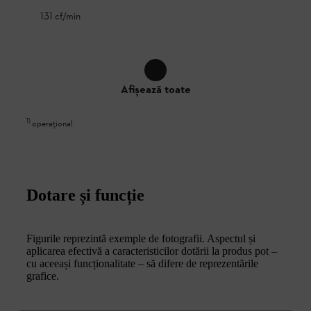
131 cf/min
Afișează toate
1
)
operațional
Dotare și funcție
Figurile reprezintă exemple de fotografii. Aspectul și
aplicarea efectivă a caracteristicilor dotării la produs pot –
cu aceeași funcționalitate – să difere de reprezentările
grafice.