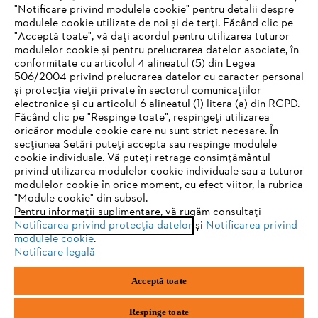
"Notificare privind modulele cookie" pentru detalii despre
STIHL Romania
modulele cookie utilizate de noi și de terți. Făcând clic pe
"Acceptă toate", vă dați acordul pentru utilizarea tuturor
modulelor cookie și pentru prelucrarea datelor asociate, în
conformitate cu articolul 4 alineatul (5) din Legea
506/2004 privind prelucrarea datelor cu caracter personal
Informaţii Utile
și protecția vieții private în sectorul comunicațiilor
electronice și cu articolul 6 alineatul (1) litera (a) din RGPD.
IHR BROWSER WIRD NICHT
Făcând clic pe "Respinge toate", respingeți utilizarea
oricăror module cookie care nu sunt strict necesare. În
UNTERSTÜTZT
secțiunea Setări puteți accepta sau respinge modulele
cookie individuale. Vă puteți retrage consimțământul
privind utilizarea modulelor cookie individuale sau a tuturor
Sie nutzen einen Browser, den wir noch nicht unterstützen. Für
modulelor cookie în orice moment, cu efect viitor, la rubrica
eine optimale Nutzung unserer Seite empfehlen wir Ihnen, zu
"Module cookie" din subsol.
Politica de confidenţialitate
Informare legală
Pentru informații suplimentare, vă rugăm consultați
einem der folgenden Browser zu wechseln:
Notificarea privind protecția datelor
și
Notificarea privind
Politica de cookie
Informații juridice
modulele cookie
.
Notificare legală
Firefox
Chrome
Acceptă toate
SC Andreas Stihl Motounelte SRL
Str. Drumul Gării Otopeni, nr. 26-28
Safari
Edge
075100, Otopeni, jud. Ilfov
Respinge toate