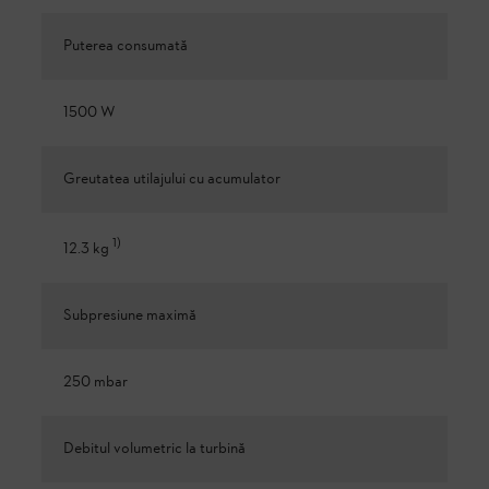
Puterea consumată
1500 W
Greutatea utilajului cu acumulator
1
)
12.3 kg
Subpresiune maximă
250 mbar
Debitul volumetric la turbină