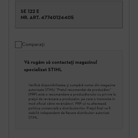
SE 122 E
NR. ART.
47740124405
Comparați
Vă rugăm să contactați magazinul
specializat STIHL
Verifică disponibilitatea şi cumpără numai din magazine
autorizate STIHL! ”Pretul recomandat de producător”
(PRP) este o recomandare a producătorului cu privire la
prețul de revânzare a produselor, pe care o transmite în
mod oficial către revânzători. PRP-ul nu afectează
politica comercială a distribuitorilor. Prețul final va fi
stabilit independent de fiecare distribuitor autorizat
STIHL.