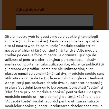
Adresă de e-mail
Abonează-te
Site-ul nostru web folosește module cookie și tehnologii
similare (“module cookie”). Pentru a vă pune la dispoziție
site-ul nostru web, folosim unele “module cookie strict
necesare” chiar și fără consimțământul dvs. Alte module
#STIHL
cookie pe care le folosim pentru a optimiza ușurința de
utilizare și pentru a oferi conținut personalizat, inclusiv
analiza comportamentului utilizatorilor, eficiența publicității
și crearea de profiluri complete ale utilizatorilor, sunt
plasate numai cu consimțământul dvs. Modulele cookie sunt
utilizate de noi și de terți (de exemplu, Google sau Tealium).
Acești terți pot prelucra datele dvs. cu caracter personal și
în afara Spațiului Economic European. Consultați "Setări" și
"Notificare privind modulele cookie" pentru detalii despre
STIHL Romania
modulele cookie utilizate de noi și de terți. Făcând clic pe
"Acceptă toate", vă dați acordul pentru utilizarea tuturor
modulelor cookie și pentru prelucrarea datelor asociate, în