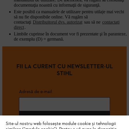
documentaţia noastră cu informaţii de siguranţă.
Este posibil ca manualele de utilizare pentru utilaje mai vechi
să nu fie disponibile online. Vă rugăm să
contactaţi
Distribuitorul dvs. autorizat
sau să ne
contactaţi
direct
.
Limbile cuprinse în document vor fi prezentate şi în paranteze,
de exemplu (D) = germană.
FII LA CURENT CU NEWSLETTER-UL
STIHL
Adresă de e-mail
Abonează-te
Site-ul nostru web folosește module cookie și tehnologii