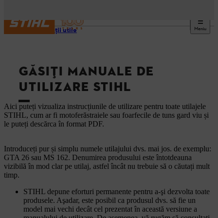
Meniu
Informaţii utile
GĂSIȚI MANUALE DE
UTILIZARE STIHL
Aici puteți vizualiza instrucțiunile de utilizare pentru toate utilajele
STIHL, cum ar fi motoferăstraiele sau foarfecile de tuns gard viu și
le puteți descărca în format PDF.
Introduceți pur și simplu numele utilajului dvs. mai jos. de exemplu:
GTA 26 sau MS 162. Denumirea produsului este întotdeauna
vizibilă în mod clar pe utilaj, astfel încât nu trebuie să o căutați mult
timp.
STIHL depune eforturi permanente pentru a-şi dezvolta toate
produsele. Aşadar, este posibil ca produsul dvs. să fie un
model mai vechi decât cel prezentat în această versiune a
manualului de utilizare. De asemenea, vă rugăm să consultaţi