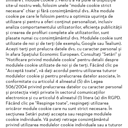
similare (“module cookie”). Pentru a vă pune la dispoziție
site-ul nostru web, folosim unele “module cookie strict
necesare” chiar și fără consimțământul dvs. Alte module
#STIHL
cookie pe care le folosim pentru a optimiza ușurința de
utilizare și pentru a oferi conținut personalizat, inclusiv
analiza comportamentului utilizatorilor, eficiența publicității
și crearea de profiluri complete ale utilizatorilor, sunt
plasate numai cu consimțământul dvs. Modulele cookie sunt
utilizate de noi și de terți (de exemplu, Google sau Tealium).
Acești terți pot prelucra datele dvs. cu caracter personal și
în afara Spațiului Economic European. Consultați "Setări" și
"Notificare privind modulele cookie" pentru detalii despre
STIHL Romania
modulele cookie utilizate de noi și de terți. Făcând clic pe
"Acceptă toate", vă dați acordul pentru utilizarea tuturor
modulelor cookie și pentru prelucrarea datelor asociate, în
conformitate cu articolul 4 alineatul (5) din Legea
506/2004 privind prelucrarea datelor cu caracter personal
Informaţii Utile
și protecția vieții private în sectorul comunicațiilor
electronice și cu articolul 6 alineatul (1) litera (a) din RGPD.
IHR BROWSER WIRD NICHT
Făcând clic pe "Respinge toate", respingeți utilizarea
oricăror module cookie care nu sunt strict necesare. În
UNTERSTÜTZT
secțiunea Setări puteți accepta sau respinge modulele
cookie individuale. Vă puteți retrage consimțământul
privind utilizarea modulelor cookie individuale sau a tuturor