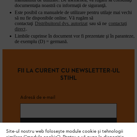
documentaţia noastră cu informaţii de siguranţă.
Este posibil ca manualele de utilizare pentru utilaje mai vechi
să nu fie disponibile online. Vă rugăm să
contactaţi
Distribuitorul dvs. autorizat
sau să ne
contactaţi
direct
.
Limbile cuprinse în document vor fi prezentate şi în paranteze,
de exemplu (D) = germană.
FII LA CURENT CU NEWSLETTER-UL
STIHL
Adresă de e-mail
Abonează-te
Site-ul nostru web folosește module cookie și tehnologii