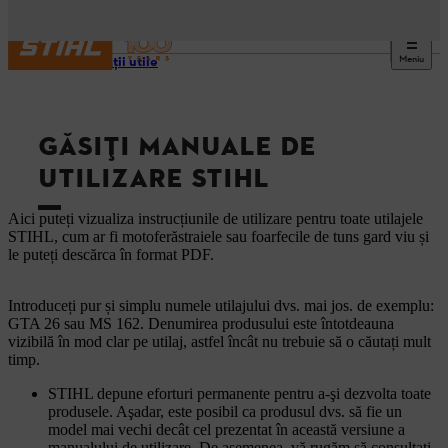
Meniu
Informaţii utile
GĂSIȚI MANUALE DE
UTILIZARE STIHL
Aici puteți vizualiza instrucțiunile de utilizare pentru toate utilajele
STIHL, cum ar fi motoferăstraiele sau foarfecile de tuns gard viu și
le puteți descărca în format PDF.
Introduceți pur și simplu numele utilajului dvs. mai jos. de exemplu:
GTA 26 sau MS 162. Denumirea produsului este întotdeauna
vizibilă în mod clar pe utilaj, astfel încât nu trebuie să o căutați mult
timp.
STIHL depune eforturi permanente pentru a-şi dezvolta toate
produsele. Aşadar, este posibil ca produsul dvs. să fie un
model mai vechi decât cel prezentat în această versiune a
manualului de utilizare. De asemenea, vă rugăm să consultaţi