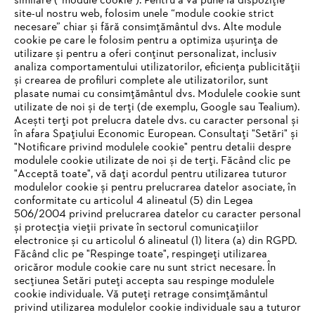
similare (“module cookie”). Pentru a vă pune la dispoziție
site-ul nostru web, folosim unele “module cookie strict
necesare” chiar și fără consimțământul dvs. Alte module
#STIHL
cookie pe care le folosim pentru a optimiza ușurința de
utilizare și pentru a oferi conținut personalizat, inclusiv
analiza comportamentului utilizatorilor, eficiența publicității
și crearea de profiluri complete ale utilizatorilor, sunt
plasate numai cu consimțământul dvs. Modulele cookie sunt
utilizate de noi și de terți (de exemplu, Google sau Tealium).
Acești terți pot prelucra datele dvs. cu caracter personal și
în afara Spațiului Economic European. Consultați "Setări" și
"Notificare privind modulele cookie" pentru detalii despre
STIHL Romania
modulele cookie utilizate de noi și de terți. Făcând clic pe
"Acceptă toate", vă dați acordul pentru utilizarea tuturor
modulelor cookie și pentru prelucrarea datelor asociate, în
conformitate cu articolul 4 alineatul (5) din Legea
506/2004 privind prelucrarea datelor cu caracter personal
Informaţii Utile
și protecția vieții private în sectorul comunicațiilor
electronice și cu articolul 6 alineatul (1) litera (a) din RGPD.
IHR BROWSER WIRD NICHT
Făcând clic pe "Respinge toate", respingeți utilizarea
oricăror module cookie care nu sunt strict necesare. În
UNTERSTÜTZT
secțiunea Setări puteți accepta sau respinge modulele
cookie individuale. Vă puteți retrage consimțământul
privind utilizarea modulelor cookie individuale sau a tuturor