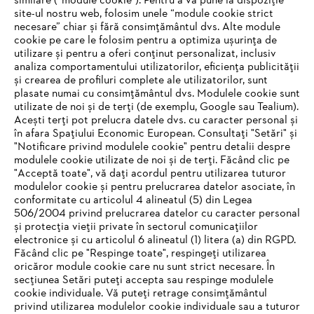
similare (“module cookie”). Pentru a vă pune la dispoziție
site-ul nostru web, folosim unele “module cookie strict
necesare” chiar și fără consimțământul dvs. Alte module
#STIHL
cookie pe care le folosim pentru a optimiza ușurința de
utilizare și pentru a oferi conținut personalizat, inclusiv
analiza comportamentului utilizatorilor, eficiența publicității
și crearea de profiluri complete ale utilizatorilor, sunt
plasate numai cu consimțământul dvs. Modulele cookie sunt
utilizate de noi și de terți (de exemplu, Google sau Tealium).
Acești terți pot prelucra datele dvs. cu caracter personal și
în afara Spațiului Economic European. Consultați "Setări" și
"Notificare privind modulele cookie" pentru detalii despre
STIHL Romania
modulele cookie utilizate de noi și de terți. Făcând clic pe
"Acceptă toate", vă dați acordul pentru utilizarea tuturor
modulelor cookie și pentru prelucrarea datelor asociate, în
conformitate cu articolul 4 alineatul (5) din Legea
506/2004 privind prelucrarea datelor cu caracter personal
Informaţii Utile
și protecția vieții private în sectorul comunicațiilor
electronice și cu articolul 6 alineatul (1) litera (a) din RGPD.
IHR BROWSER WIRD NICHT
Făcând clic pe "Respinge toate", respingeți utilizarea
oricăror module cookie care nu sunt strict necesare. În
UNTERSTÜTZT
secțiunea Setări puteți accepta sau respinge modulele
cookie individuale. Vă puteți retrage consimțământul
privind utilizarea modulelor cookie individuale sau a tuturor