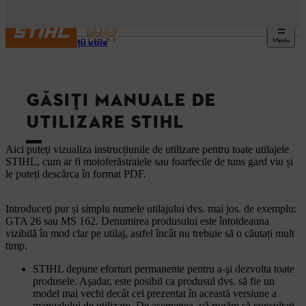
Meniu
Informaţii utile
GĂSIȚI MANUALE DE
UTILIZARE STIHL
Aici puteți vizualiza instrucțiunile de utilizare pentru toate utilajele
STIHL, cum ar fi motoferăstraiele sau foarfecile de tuns gard viu și
le puteți descărca în format PDF.
Introduceți pur și simplu numele utilajului dvs. mai jos. de exemplu:
GTA 26 sau MS 162. Denumirea produsului este întotdeauna
vizibilă în mod clar pe utilaj, astfel încât nu trebuie să o căutați mult
timp.
STIHL depune eforturi permanente pentru a-şi dezvolta toate
produsele. Aşadar, este posibil ca produsul dvs. să fie un
model mai vechi decât cel prezentat în această versiune a
manualului de utilizare. De asemenea, vă rugăm să consultaţi