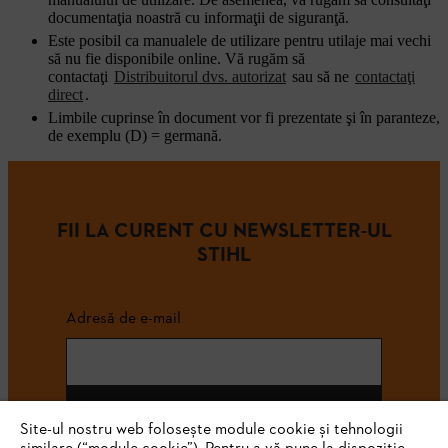
documentaţia noastră cu informaţii de siguranţă.
Este posibil ca manualele de utilizare pentru utilaje mai vechi
să nu fie disponibile online. Vă rugăm să
contactaţi
Distribuitorul dvs. autorizat
sau să ne
contactaţi
direct
.
Limbile cuprinse în document vor fi prezentate şi în paranteze,
de exemplu (D) = germană.
FII LA CURENT CU NEWSLETTER-UL
STIHL
Adresă de e-mail
Abonează-te
Site-ul nostru web folosește module cookie și tehnologii