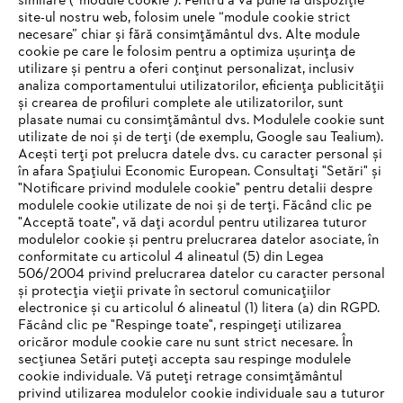
similare (“module cookie”). Pentru a vă pune la dispoziție
site-ul nostru web, folosim unele “module cookie strict
necesare” chiar și fără consimțământul dvs. Alte module
#STIHL
cookie pe care le folosim pentru a optimiza ușurința de
utilizare și pentru a oferi conținut personalizat, inclusiv
analiza comportamentului utilizatorilor, eficiența publicității
și crearea de profiluri complete ale utilizatorilor, sunt
plasate numai cu consimțământul dvs. Modulele cookie sunt
utilizate de noi și de terți (de exemplu, Google sau Tealium).
Acești terți pot prelucra datele dvs. cu caracter personal și
în afara Spațiului Economic European. Consultați "Setări" și
"Notificare privind modulele cookie" pentru detalii despre
STIHL Romania
modulele cookie utilizate de noi și de terți. Făcând clic pe
"Acceptă toate", vă dați acordul pentru utilizarea tuturor
modulelor cookie și pentru prelucrarea datelor asociate, în
conformitate cu articolul 4 alineatul (5) din Legea
506/2004 privind prelucrarea datelor cu caracter personal
Informaţii Utile
și protecția vieții private în sectorul comunicațiilor
electronice și cu articolul 6 alineatul (1) litera (a) din RGPD.
IHR BROWSER WIRD NICHT
Făcând clic pe "Respinge toate", respingeți utilizarea
oricăror module cookie care nu sunt strict necesare. În
UNTERSTÜTZT
secțiunea Setări puteți accepta sau respinge modulele
cookie individuale. Vă puteți retrage consimțământul
privind utilizarea modulelor cookie individuale sau a tuturor