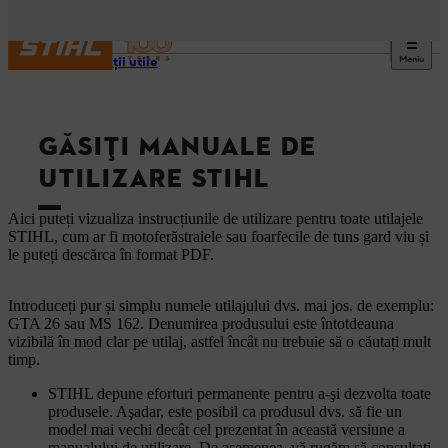
Meniu
Informaţii utile
GĂSIȚI MANUALE DE
UTILIZARE STIHL
Aici puteți vizualiza instrucțiunile de utilizare pentru toate utilajele
STIHL, cum ar fi motoferăstraiele sau foarfecile de tuns gard viu și
le puteți descărca în format PDF.
Introduceți pur și simplu numele utilajului dvs. mai jos. de exemplu:
GTA 26 sau MS 162. Denumirea produsului este întotdeauna
vizibilă în mod clar pe utilaj, astfel încât nu trebuie să o căutați mult
timp.
STIHL depune eforturi permanente pentru a-şi dezvolta toate
produsele. Aşadar, este posibil ca produsul dvs. să fie un
model mai vechi decât cel prezentat în această versiune a
manualului de utilizare. De asemenea, vă rugăm să consultaţi