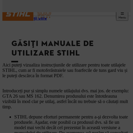
Meniu
Informaţii utile
GĂSIȚI MANUALE DE
UTILIZARE STIHL
Aici puteți vizualiza instrucțiunile de utilizare pentru toate utilajele
STIHL, cum ar fi motoferăstraiele sau foarfecile de tuns gard viu și
le puteți descărca în format PDF.
Introduceți pur și simplu numele utilajului dvs. mai jos. de exemplu:
GTA 26 sau MS 162. Denumirea produsului este întotdeauna
vizibilă în mod clar pe utilaj, astfel încât nu trebuie să o căutați mult
timp.
STIHL depune eforturi permanente pentru a-şi dezvolta toate
produsele. Aşadar, este posibil ca produsul dvs. să fie un
model mai vechi decât cel prezentat în această versiune a
manualului de utilizare. De asemenea, vă rugăm să consultaţi