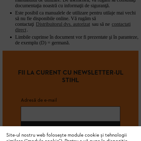
documentaţia noastră cu informaţii de siguranţă.
Este posibil ca manualele de utilizare pentru utilaje mai vechi
să nu fie disponibile online. Vă rugăm să
contactaţi
Distribuitorul dvs. autorizat
sau să ne
contactaţi
direct
.
Limbile cuprinse în document vor fi prezentate şi în paranteze,
de exemplu (D) = germană.
FII LA CURENT CU NEWSLETTER-UL
STIHL
Adresă de e-mail
Abonează-te
Site-ul nostru web folosește module cookie și tehnologii