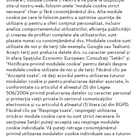
similare (“module cookie”). Pentru a vă pune la dispoziție
site-ul nostru web, folosim unele “module cookie strict
necesare” chiar și fără consimțământul dvs. Alte module
#STIHL
cookie pe care le folosim pentru a optimiza ușurința de
utilizare și pentru a oferi conținut personalizat, inclusiv
analiza comportamentului utilizatorilor, eficiența publicității
și crearea de profiluri complete ale utilizatorilor, sunt
plasate numai cu consimțământul dvs. Modulele cookie sunt
utilizate de noi și de terți (de exemplu, Google sau Tealium).
Acești terți pot prelucra datele dvs. cu caracter personal și
în afara Spațiului Economic European. Consultați "Setări" și
"Notificare privind modulele cookie" pentru detalii despre
STIHL Romania
modulele cookie utilizate de noi și de terți. Făcând clic pe
"Acceptă toate", vă dați acordul pentru utilizarea tuturor
modulelor cookie și pentru prelucrarea datelor asociate, în
conformitate cu articolul 4 alineatul (5) din Legea
506/2004 privind prelucrarea datelor cu caracter personal
Informaţii Utile
și protecția vieții private în sectorul comunicațiilor
electronice și cu articolul 6 alineatul (1) litera (a) din RGPD.
IHR BROWSER WIRD NICHT
Făcând clic pe "Respinge toate", respingeți utilizarea
oricăror module cookie care nu sunt strict necesare. În
UNTERSTÜTZT
secțiunea Setări puteți accepta sau respinge modulele
cookie individuale. Vă puteți retrage consimțământul
privind utilizarea modulelor cookie individuale sau a tuturor