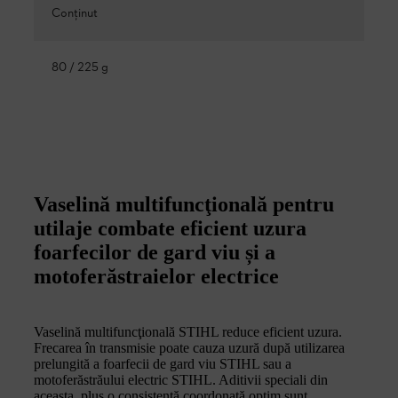
Conţinut
80 / 225 g
Vaselină multifuncţională pentru
utilaje combate eficient uzura
foarfecilor de gard viu și a
motoferăstraielor electrice
Vaselină multifuncţională STIHL reduce eficient uzura.
Frecarea în transmisie poate cauza uzură după utilizarea
prelungită a foarfecii de gard viu STIHL sau a
motoferăstrăului electric STIHL. Aditivii speciali din
aceasta, plus o consistență coordonată optim sunt