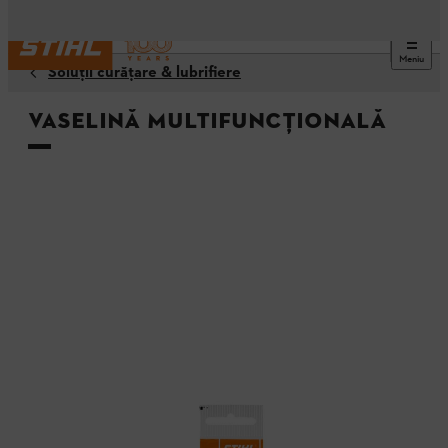
Meniu
Soluţii curăţare & lubrifiere
Vaselină multifuncţională