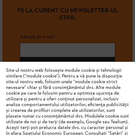
FII LA CURENT CU NEWSLETTER-UL
STIHL
Adresă de e-mail
Abonează-te
Site-ul nostru web folosește module cookie și tehnologii
similare (“module cookie”). Pentru a vă pune la dispoziție
site-ul nostru web, folosim unele “module cookie strict
necesare” chiar și fără consimțământul dvs. Alte module
#STIHL
cookie pe care le folosim pentru a optimiza ușurința de
utilizare și pentru a oferi conținut personalizat, inclusiv
analiza comportamentului utilizatorilor, eficiența publicității
și crearea de profiluri complete ale utilizatorilor, sunt
plasate numai cu consimțământul dvs. Modulele cookie sunt
utilizate de noi și de terți (de exemplu, Google sau Tealium).
Acești terți pot prelucra datele dvs. cu caracter personal și
în afara Spațiului Economic European. Consultați "Setări" și