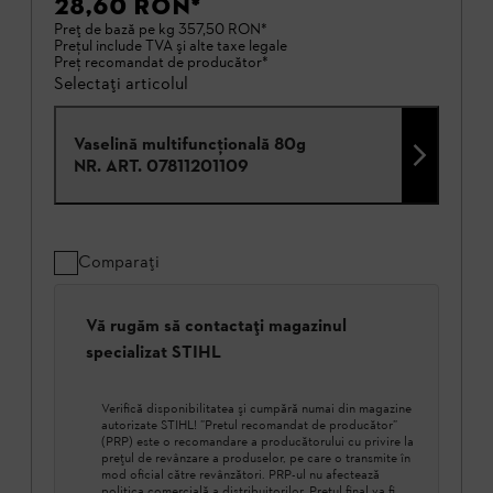
28,60 RON
*
Preț de bază pe kg
357,50 RON
*
Preţul include TVA şi alte taxe legale
Preţ recomandat de producător*
Selectați articolul
Vaselină multifuncţională 80g
NR. ART.
07811201109
Comparați
Vă rugăm să contactați magazinul
specializat STIHL
Verifică disponibilitatea şi cumpără numai din magazine
autorizate STIHL! ”Pretul recomandat de producător”
(PRP) este o recomandare a producătorului cu privire la
prețul de revânzare a produselor, pe care o transmite în
mod oficial către revânzători. PRP-ul nu afectează
politica comercială a distribuitorilor. Prețul final va fi