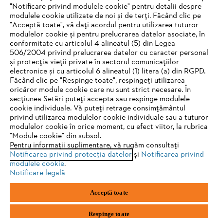
"Notificare privind modulele cookie" pentru detalii despre
STIHL Romania
modulele cookie utilizate de noi și de terți. Făcând clic pe
"Acceptă toate", vă dați acordul pentru utilizarea tuturor
modulelor cookie și pentru prelucrarea datelor asociate, în
conformitate cu articolul 4 alineatul (5) din Legea
506/2004 privind prelucrarea datelor cu caracter personal
Informaţii Utile
și protecția vieții private în sectorul comunicațiilor
electronice și cu articolul 6 alineatul (1) litera (a) din RGPD.
IHR BROWSER WIRD NICHT
Făcând clic pe "Respinge toate", respingeți utilizarea
oricăror module cookie care nu sunt strict necesare. În
UNTERSTÜTZT
secțiunea Setări puteți accepta sau respinge modulele
cookie individuale. Vă puteți retrage consimțământul
privind utilizarea modulelor cookie individuale sau a tuturor
Sie nutzen einen Browser, den wir noch nicht unterstützen. Für
modulelor cookie în orice moment, cu efect viitor, la rubrica
eine optimale Nutzung unserer Seite empfehlen wir Ihnen, zu
"Module cookie" din subsol.
Politica de confidenţialitate
Informare legală
Pentru informații suplimentare, vă rugăm consultați
einem der folgenden Browser zu wechseln:
Notificarea privind protecția datelor
și
Notificarea privind
modulele cookie
.
Politica de cookie
Informații juridice
Notificare legală
Firefox
Chrome
Acceptă toate
SC Andreas Stihl Motounelte SRL
Str. Drumul Gării Otopeni, nr. 26-28
Safari
Edge
075100, Otopeni, jud. Ilfov
Respinge toate