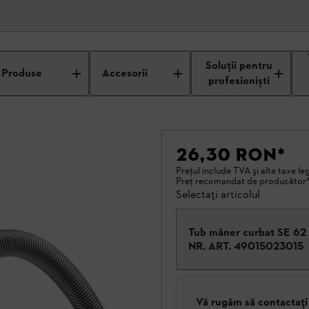
Soluții pentru
Produse
Accesorii
profesioniști
26,30 RON
*
Preţul include TVA şi alte taxe le
Preţ recomandat de producător
Selectați articolul
Tub mâner curbat SE 62
NR. ART.
49015023015
Vă rugăm să contactați