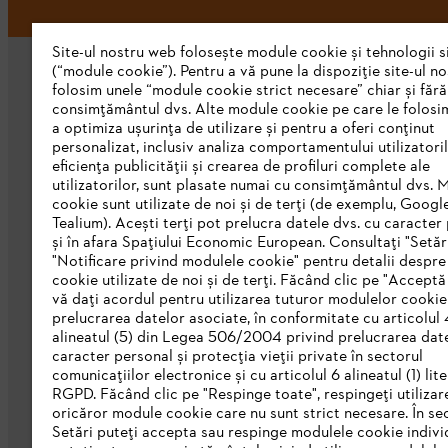
Site-ul nostru web folosește module cookie și tehnologii s
(“module cookie”). Pentru a vă pune la dispoziție site-ul n
folosim unele “module cookie strict necesare” chiar și fără
consimțământul dvs. Alte module cookie pe care le folosi
a optimiza ușurința de utilizare și pentru a oferi conținut
personalizat, inclusiv analiza comportamentului utilizatoril
eficiența publicității și crearea de profiluri complete ale
STIHL Romania
utilizatorilor, sunt plasate numai cu consimțământul dvs. 
cookie sunt utilizate de noi și de terți (de exemplu, Googl
Despre noi
Tealium). Acești terți pot prelucra datele dvs. cu caracter
și în afara Spațiului Economic European. Consultați "Setări
Catalog
"Notificare privind modulele cookie" pentru detalii despr
cookie utilizate de noi și de terți. Făcând clic pe "Acceptă
Linia de Integritate STIHL
vă dați acordul pentru utilizarea tuturor modulelor cookie
prelucrarea datelor asociate, în conformitate cu articolul 
alineatul (5) din Legea 506/2004 privind prelucrarea dat
caracter personal și protecția vieții private în sectorul
comunicațiilor electronice și cu articolul 6 alineatul (1) lite
RGPD. Făcând clic pe "Respinge toate", respingeți utilizar
oricăror module cookie care nu sunt strict necesare. În se
Setări puteți accepta sau respinge modulele cookie indivi