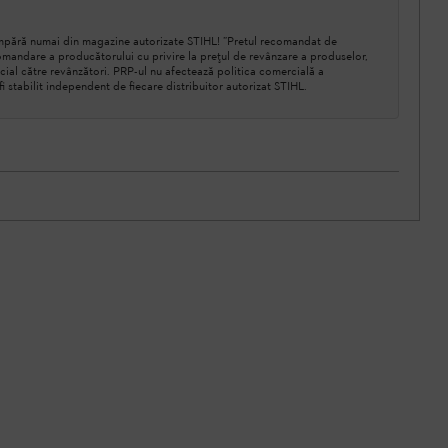
cumpără numai din magazine autorizate STIHL! ”Pretul recomandat de
mandare a producătorului cu privire la prețul de revânzare a produselor,
cial către revânzători. PRP-ul nu afectează politica comercială a
a fi stabilit independent de fiecare distribuitor autorizat STIHL.