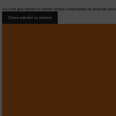
Aici veți găsi tabelul cu mărimi pentru echipamentul de protecție pers
Către tabelul cu mărimi