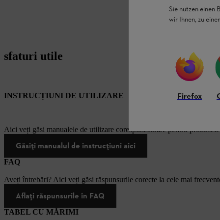
Sie nutzen einen 
wir Ihnen, zu ein
sfaturi utile
Firefox
INSTRUCȚIUNI DE UTILIZARE
Aici veți găsi manualele de utilizare corespunzătoare pentru produsel
Găsiți manualul de instrucțiuni aici
FAQ
Aveți întrebări? Aici veți găsi răspunsurile corecte la cele mai frecvente
Aflați răspunsurile în FAQ
TABEL CU MĂRIMI