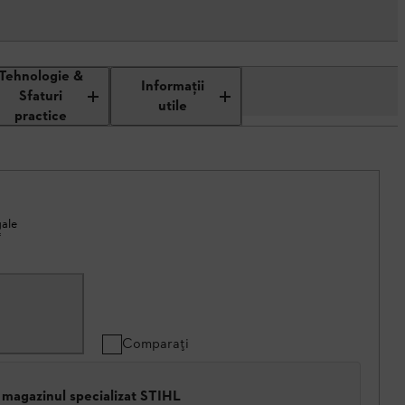
Tehnologie &
Informaţii
Sfaturi
utile
practice
gale
*
Comparați
 magazinul specializat STIHL