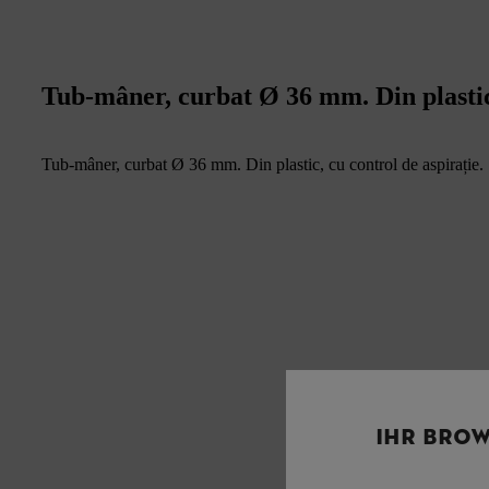
Tub-mâner, curbat Ø 36 mm. Din plastic,
Tub-mâner, curbat Ø 36 mm. Din plastic, cu control de aspirație.
IHR BROW