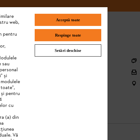
imilare
Acceptă toate
ostru web,
m pentru
Respinge toate
or,
Setări deschise
Informaţii Utile
Modulele
e sau
Înregistrare utilaj
 personal
" și
Piese de schimb şi accesorii
e modulele
 toate",
Managementul deșeurilor
 și pentru
4
Manuale produs
elor cu
ra (a) din
ea
cțiunea
duale. Vă