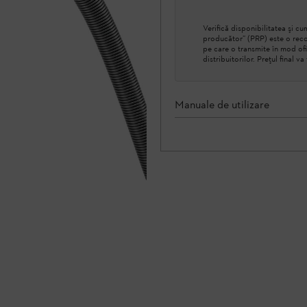
Verifică disponibilitatea şi 
producător” (PRP) este o reco
pe care o transmite în mod ofi
distribuitorilor. Prețul final v
Manuale de utilizare