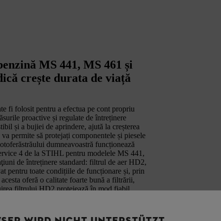
 benzină MS 441, MS 461 și
ică crește durata de viață
 fi folosit pentru a efectua pe cont propriu
urile proactive și regulate de întreținere
tibil și a bujiei de aprindere, ajută la creșterea
 va permite să protejați componentele și piesele
l motoferăstrăului dumneavoastră funcționează
 Service 4 de la STIHL pentru modelele MS 441,
ni de întreținere standard: filtrul de aer HD2,
t pentru toate condițiile de funcționare și, prin
acesta oferă o calitate foarte bună a filtrării,
uirea filtrului HD2 protejează în mod fiabil
nd la menținerea performanțelor și a unui consum
ți motoferăstrăul STIHL fără dificultate. De
menține performanțele. Aceasta este baza pentru
SER WIRD NICHT UNTERSTÜTZT