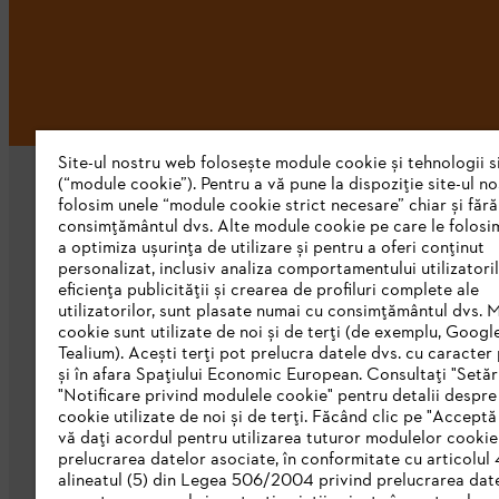
Site-ul nostru web folosește module cookie și tehnologii s
(“module cookie”). Pentru a vă pune la dispoziție site-ul n
folosim unele “module cookie strict necesare” chiar și fără
consimțământul dvs. Alte module cookie pe care le folosi
a optimiza ușurința de utilizare și pentru a oferi conținut
personalizat, inclusiv analiza comportamentului utilizatoril
eficiența publicității și crearea de profiluri complete ale
STIHL Romania
utilizatorilor, sunt plasate numai cu consimțământul dvs. 
cookie sunt utilizate de noi și de terți (de exemplu, Googl
Despre noi
Tealium). Acești terți pot prelucra datele dvs. cu caracter
și în afara Spațiului Economic European. Consultați "Setări
Catalog
"Notificare privind modulele cookie" pentru detalii despr
cookie utilizate de noi și de terți. Făcând clic pe "Acceptă
Linia de Integritate STIHL
vă dați acordul pentru utilizarea tuturor modulelor cookie
prelucrarea datelor asociate, în conformitate cu articolul 
alineatul (5) din Legea 506/2004 privind prelucrarea dat