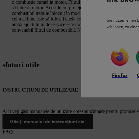
o combustie curată în motor. Filtrul de combustibil păstrează combu
să intre în motor. Acest lucru protejează motorul și asigură o long
combustibil trebuie înlocuit în mod regulat pentru a funcționa în mo
cel mai bine este să folosiți cheia combinată furnizată împreun
Sie nutzen einen 
ambalajul kitului de service este inclus un cârlig cartonat, care poa
wir Ihnen, zu ein
convenabil filtrul de combustibil. Nu aveți nevoie de nicio uneal
sfaturi utile
Firefox
INSTRUCȚIUNI DE UTILIZARE
Aici veți găsi manualele de utilizare corespunzătoare pentru produsel
Găsiți manualul de instrucțiuni aici
FAQ