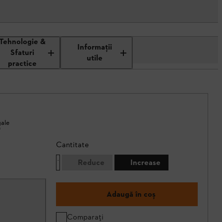
Tehnologie &
Informaţii
Sfaturi
utile
practice
gale
*
Cantitate
Reduce
Increase
Adaugă în coș
Comparați