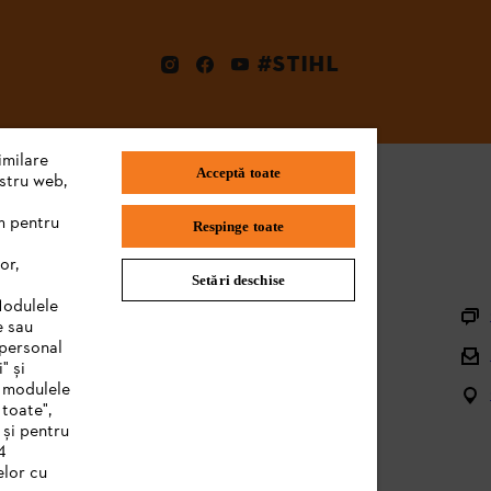
#STIHL
imilare
Acceptă toate
ostru web,
m pentru
Respinge toate
or,
Setări deschise
Informaţii Utile
Modulele
e sau
Înregistrare utilaj
 personal
" și
Piese de schimb şi accesorii
e modulele
 toate",
Managementul deșeurilor
 și pentru
4
Manuale produs
elor cu