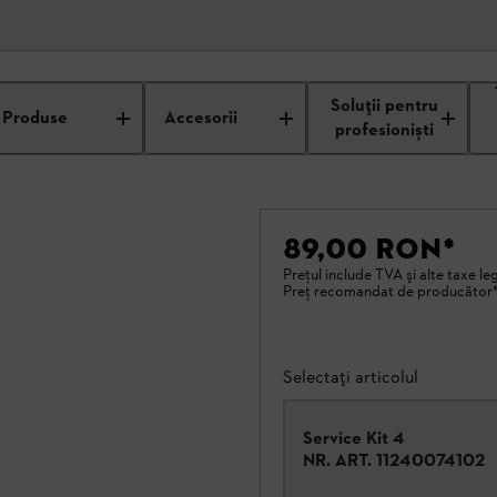
Soluții pentru
Produse
Accesorii
profesioniști
89,00 RON
*
Preţul include TVA şi alte taxe le
Preţ recomandat de producător
Selectați articolul
Service Kit 4
NR. ART.
11240074102