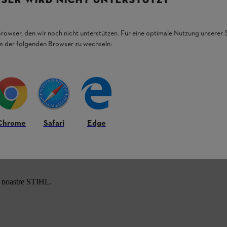
stibilul fără particule străine și nu le permite
evitate sporită. De asemenea, filtrul de
d fiabil. Când înlocuiți filtrul de aer și bujia,
ă cu motoferăstrăul dumneavoastră STIHL. În
Browser, den wir noch nicht unterstützen. Für eine optimale Nutzung unserer
te fi utilizat pentru a scoate și înlocui în mod
em der folgenden Browser zu wechseln:
tă suplimentară pentru această operațiune.
Chrome
Safari
Edge
e noastre STIHL.