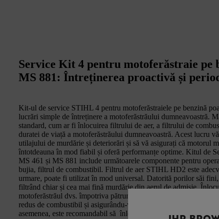
Service Kit 4 pentru motoferăstraie pe
MS 881: Întreținerea proactivă și period
Kit-ul de service STIHL 4 pentru motoferăstraiele pe benzină poate
lucrări simple de întreținere a motoferăstrăului dumneavoastră. Măs
standard, cum ar fi înlocuirea filtrului de aer, a filtrului de combus
duratei de viață a motoferăstrăului dumneavoastră. Acest lucru vă
utilajului de murdărie și deteriorări și să vă asigurați că motoru
întotdeauna în mod fiabil și oferă performanțe optime. Kitul de
MS 461 și MS 881 include următoarele componente pentru operaţiu
bujia, filtrul de combustibil. Filtrul de aer STIHL HD2 este adecva
urmare, poate fi utilizat în mod universal. Datorită porilor săi fini, 
filtrând chiar și cea mai fină murdărie din aerul de admisie. Înloc
motoferăstrăul dvs. împotriva pătrunderii prafului abraziv, ajutâ
redus de combustibil și asigurându-vă că puteți continua să porni
asemenea, este recomandabil să înlocuiți regulat bujia pentru a 
IHR BROW