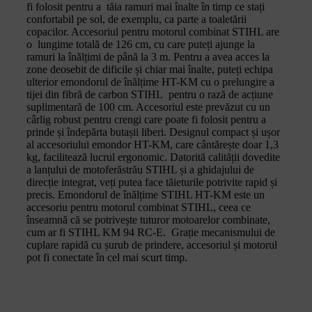
fi folosit pentru a tăia ramuri mai înalte în timp ce stați
confortabil pe sol, de exemplu, ca parte a toaletării
copacilor. Accesoriul pentru motorul combinat STIHL are
o lungime totală de 126 cm, cu care puteți ajunge la
ramuri la înălțimi de până la 3 m. Pentru a avea acces la
zone deosebit de dificile și chiar mai înalte, puteți echipa
ulterior emondorul de înălțime HT-KM cu o prelungire a
tijei din fibră de carbon STIHL pentru o rază de acțiune
suplimentară de 100 cm. Accesoriul este prevăzut cu un
cârlig robust pentru crengi care poate fi folosit pentru a
prinde și îndepărta butașii liberi. Designul compact și ușor
al accesoriului emondor HT-KM, care cântărește doar 1,3
kg, facilitează lucrul ergonomic. Datorită calității dovedite
a lanțului de motoferăstrău STIHL și a ghidajului de
direcție integrat, veți putea face tăieturile potrivite rapid și
precis. Emondorul de înălțime STIHL HT-KM este un
accesoriu pentru motorul combinat STIHL, ceea ce
înseamnă că se potrivește tuturor motoarelor combinate,
cum ar fi STIHL KM 94 RC-E. Grație mecanismului de
cuplare rapidă cu șurub de prindere, accesoriul și motorul
pot fi conectate în cel mai scurt timp.