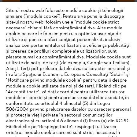
Abonează-te
Site-ul nostru web folosește module cookie și tehnologii
similare (“module cookie”). Pentru a vă pune la dispoziție
site-ul nostru web, folosim unele “module cookie strict
necesare” chiar și fără consimțământul dvs. Alte module
#STIHL
cookie pe care le folosim pentru a optimiza ușurința de
utilizare și pentru a oferi conținut personalizat, inclusiv
analiza comportamentului utilizatorilor, eficiența publicității
și crearea de profiluri complete ale utilizatorilor, sunt
plasate numai cu consimțământul dvs. Modulele cookie sunt
utilizate de noi și de terți (de exemplu, Google sau Tealium).
Acești terți pot prelucra datele dvs. cu caracter personal și
în afara Spațiului Economic European. Consultați "Setări" și
"Notificare privind modulele cookie" pentru detalii despre
STIHL Romania
modulele cookie utilizate de noi și de terți. Făcând clic pe
"Acceptă toate", vă dați acordul pentru utilizarea tuturor
modulelor cookie și pentru prelucrarea datelor asociate, în
conformitate cu articolul 4 alineatul (5) din Legea
506/2004 privind prelucrarea datelor cu caracter personal
Informaţii Utile
și protecția vieții private în sectorul comunicațiilor
electronice și cu articolul 6 alineatul (1) litera (a) din RGPD.
IHR BROWSER WIRD NICHT
Făcând clic pe "Respinge toate", respingeți utilizarea
oricăror module cookie care nu sunt strict necesare. În
UNTERSTÜTZT