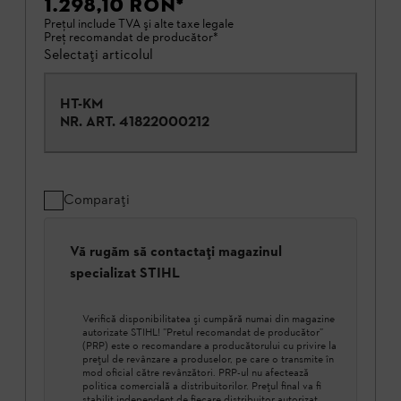
1.298,10 RON
*
Preţul include TVA şi alte taxe legale
Preţ recomandat de producător*
Selectați articolul
HT-KM
NR. ART.
41822000212
Comparați
Vă rugăm să contactați magazinul
specializat STIHL
Verifică disponibilitatea şi cumpără numai din magazine
autorizate STIHL! ”Pretul recomandat de producător”
(PRP) este o recomandare a producătorului cu privire la
prețul de revânzare a produselor, pe care o transmite în
mod oficial către revânzători. PRP-ul nu afectează
politica comercială a distribuitorilor. Prețul final va fi
stabilit independent de fiecare distribuitor autorizat