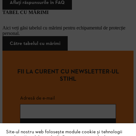
Aflați răspunsurile în FAQ
TABEL CU MĂRIMI
Aici veți găsi tabelul cu mărimi pentru echipamentul de protecție
personal.
Către tabelul cu mărimi
FII LA CURENT CU NEWSLETTER-UL
STIHL
Adresă de e-mail
Abonează-te
Site-ul nostru web folosește module cookie și tehnologii