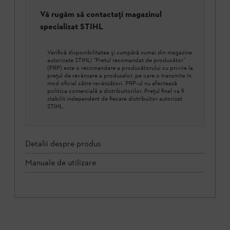
Vă rugăm să contactați magazinul
specializat STIHL
Verifică disponibilitatea şi cumpără numai din magazine
autorizate STIHL! ”Pretul recomandat de producător”
(PRP) este o recomandare a producătorului cu privire la
prețul de revânzare a produselor, pe care o transmite în
mod oficial către revânzători. PRP-ul nu afectează
politica comercială a distribuitorilor. Prețul final va fi
stabilit independent de fiecare distribuitor autorizat
STIHL.
Detalii despre produs
Manuale de utilizare