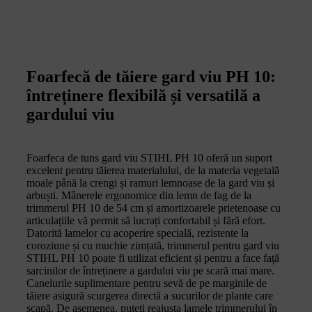
Foarfecă de tăiere gard viu PH 10:
întreținere flexibilă și versatilă a
gardului viu
Foarfeca de tuns gard viu STIHL PH 10 oferă un suport
excelent pentru tăierea materialului, de la materia vegetală
moale până la crengi și ramuri lemnoase de la gard viu și
arbuști. Mânerele ergonomice din lemn de fag de la
trimmerul PH 10 de 54 cm și amortizoarele prietenoase cu
articulațiile vă permit să lucrați confortabil și fără efort.
Datorită lamelor cu acoperire specială, rezistente la
coroziune și cu muchie zimțată, trimmerul pentru gard viu
STIHL PH 10 poate fi utilizat eficient și pentru a face față
sarcinilor de întreținere a gardului viu pe scară mai mare.
Canelurile suplimentare pentru sevă de pe marginile de
tăiere asigură scurgerea directă a sucurilor de plante care
scapă. De asemenea, puteți reajusta lamele trimmerului în