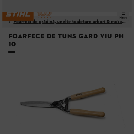
Meniu
Foarfeci de grădină, unelte toaletare arbori & motoferăstrău multifuncţional
Foarfece de tuns gard viu PH
10