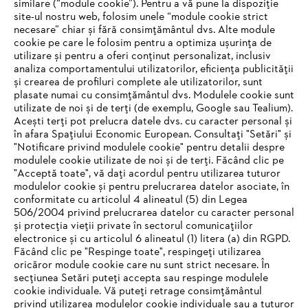
similare (“module cookie”). Pentru a vă pune la dispoziție
site-ul nostru web, folosim unele “module cookie strict
necesare” chiar și fără consimțământul dvs. Alte module
#STIHL
cookie pe care le folosim pentru a optimiza ușurința de
utilizare și pentru a oferi conținut personalizat, inclusiv
analiza comportamentului utilizatorilor, eficiența publicității
și crearea de profiluri complete ale utilizatorilor, sunt
plasate numai cu consimțământul dvs. Modulele cookie sunt
utilizate de noi și de terți (de exemplu, Google sau Tealium).
Acești terți pot prelucra datele dvs. cu caracter personal și
în afara Spațiului Economic European. Consultați "Setări" și
"Notificare privind modulele cookie" pentru detalii despre
STIHL Romania
modulele cookie utilizate de noi și de terți. Făcând clic pe
"Acceptă toate", vă dați acordul pentru utilizarea tuturor
modulelor cookie și pentru prelucrarea datelor asociate, în
conformitate cu articolul 4 alineatul (5) din Legea
506/2004 privind prelucrarea datelor cu caracter personal
Informaţii Utile
și protecția vieții private în sectorul comunicațiilor
electronice și cu articolul 6 alineatul (1) litera (a) din RGPD.
IHR BROWSER WIRD NICHT
Făcând clic pe "Respinge toate", respingeți utilizarea
oricăror module cookie care nu sunt strict necesare. În
UNTERSTÜTZT
secțiunea Setări puteți accepta sau respinge modulele
cookie individuale. Vă puteți retrage consimțământul
privind utilizarea modulelor cookie individuale sau a tuturor