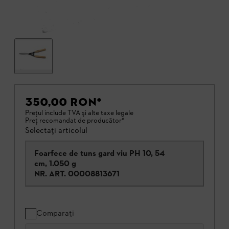
350,00 RON
*
Preţul include TVA şi alte taxe legale
Preţ recomandat de producător*
Selectați articolul
Foarfece de tuns gard viu PH 10, 54
cm, 1.050 g
NR. ART.
00008813671
Comparați