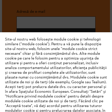
Adresă de e-mail
Abonează-te
Site-ul nostru web folosește module cookie și tehnologii
similare (“module cookie”). Pentru a vă pune la dispoziție
site-ul nostru web, folosim unele “module cookie strict
necesare” chiar și fără consimțământul dvs. Alte module
#STIHL
cookie pe care le folosim pentru a optimiza ușurința de
utilizare și pentru a oferi conținut personalizat, inclusiv
analiza comportamentului utilizatorilor, eficiența publicității
și crearea de profiluri complete ale utilizatorilor, sunt
plasate numai cu consimțământul dvs. Modulele cookie sunt
utilizate de noi și de terți (de exemplu, Google sau Tealium).
Acești terți pot prelucra datele dvs. cu caracter personal și
în afara Spațiului Economic European. Consultați "Setări" și
"Notificare privind modulele cookie" pentru detalii despre
STIHL Romania
modulele cookie utilizate de noi și de terți. Făcând clic pe
"Acceptă toate", vă dați acordul pentru utilizarea tuturor
modulelor cookie și pentru prelucrarea datelor asociate, în