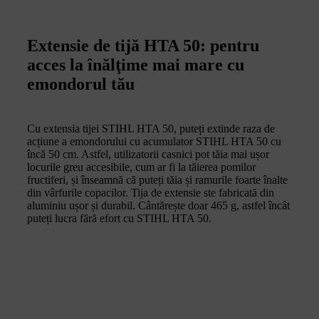
Extensie de tijă HTA 50: pentru
acces la înălţime mai mare cu
emondorul tău
Cu extensia tijei STIHL HTA 50, puteți extinde raza de
acțiune a emondorului cu acumulator STIHL HTA 50 cu
încă 50 cm. Astfel, utilizatorii casnici pot tăia mai ușor
locurile greu accesibile, cum ar fi la tăierea pomilor
fructiferi, și înseamnă că puteți tăia și ramurile foarte înalte
din vârfurile copacilor. Tija de extensie ste fabricată din
aluminiu ușor și durabil. Cântărește doar 465 g, astfel încât
puteți lucra fără efort cu STIHL HTA 50.