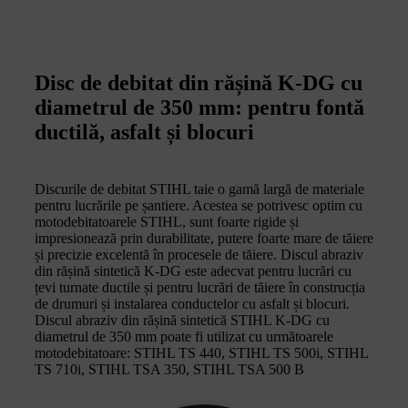
Disc de debitat din rășină K-DG cu
diametrul de 350 mm: pentru fontă
ductilă, asfalt și blocuri
Discurile de debitat STIHL taie o gamă largă de materiale
pentru lucrările pe șantiere. Acestea se potrivesc optim cu
motodebitatoarele STIHL, sunt foarte rigide și
impresionează prin durabilitate, putere foarte mare de tăiere
și precizie excelentă în procesele de tăiere. Discul abraziv
din rășină sintetică K-DG este adecvat pentru lucrări cu
țevi turnate ductile și pentru lucrări de tăiere în construcția
de drumuri și instalarea conductelor cu asfalt și blocuri.
Discul abraziv din rășină sintetică STIHL K-DG cu
diametrul de 350 mm poate fi utilizat cu următoarele
motodebitatoare: STIHL TS 440, STIHL TS 500i, STIHL
TS 710i, STIHL TSA 350, STIHL TSA 500 B