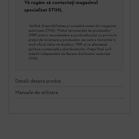
Vă rugăm să contactați magazinul
specializat STIHL
Verifică disponibilitatea şi cumpără numai din magazine
autorizate STIHL! ”Pretul recomandat de producător”
(PRP) este o recomandare a producătorului cu privire la
prețul de revânzare a produselor, pe care o transmite în
mod oficial către revânzători. PRP-ul nu afectează
politica comercială a distribuitorilor. Prețul final va fi
stabilit independent de fiecare distribuitor autorizat
STIHL.
Detalii despre produs
Manuale de utilizare