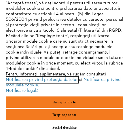
"Acceptă toate", vă dați acordul pentru utilizarea tuturor
modulelor cookie și pentru prelucrarea datelor asociate, în
conformitate cu articolul 4 alineatul (5) din Legea
506/2004 privind prelucrarea datelor cu caracter personal
Informaţii Utile
și protecția vieții private în sectorul comunicațiilor
electronice și cu articolul 6 alineatul (1) litera (a) din RGPD.
IHR BROWSER WIRD NICHT
Făcând clic pe "Respinge toate", respingeți utilizarea
oricăror module cookie care nu sunt strict necesare. În
UNTERSTÜTZT
secțiunea Setări puteți accepta sau respinge modulele
cookie individuale. Vă puteți retrage consimțământul
privind utilizarea modulelor cookie individuale sau a tuturor
Sie nutzen einen Browser, den wir noch nicht unterstützen. Für
modulelor cookie în orice moment, cu efect viitor, la rubrica
eine optimale Nutzung unserer Seite empfehlen wir Ihnen, zu
"Module cookie" din subsol.
Politica de confidenţialitate
Informare legală
Pentru informații suplimentare, vă rugăm consultați
einem der folgenden Browser zu wechseln:
Notificarea privind protecția datelor
și
Notificarea privind
Politica de cookie
Informații juridice
modulele cookie
.
Notificare legală
Firefox
Chrome
Acceptă toate
SC Andreas Stihl Motounelte SRL
Str. Drumul Gării Otopeni, nr. 26-28
Safari
Edge
075100, Otopeni, jud. Ilfov
Respinge toate
Setări deschise