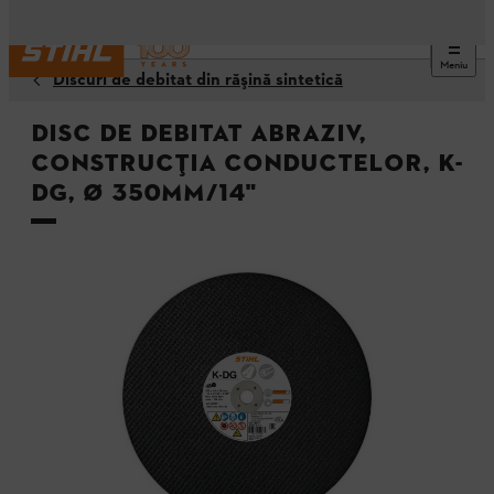
Meniu
Discuri de debitat din răşină sintetică
Disc de debitat abraziv,
Construcția conductelor, K-
DG, Ø 350mm/14"