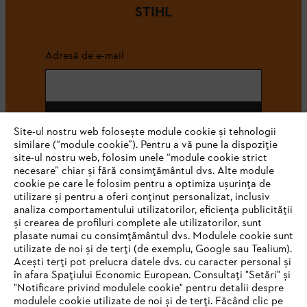
STIHL
Adresă de e-mail
Abonează-te
Site-ul nostru web folosește module cookie și tehnologii
similare (“module cookie”). Pentru a vă pune la dispoziție
site-ul nostru web, folosim unele “module cookie strict
necesare” chiar și fără consimțământul dvs. Alte module
#STIHL
cookie pe care le folosim pentru a optimiza ușurința de
utilizare și pentru a oferi conținut personalizat, inclusiv
analiza comportamentului utilizatorilor, eficiența publicității
și crearea de profiluri complete ale utilizatorilor, sunt
plasate numai cu consimțământul dvs. Modulele cookie sunt
utilizate de noi și de terți (de exemplu, Google sau Tealium).
Acești terți pot prelucra datele dvs. cu caracter personal și
în afara Spațiului Economic European. Consultați "Setări" și
"Notificare privind modulele cookie" pentru detalii despre
STIHL Romania
modulele cookie utilizate de noi și de terți. Făcând clic pe