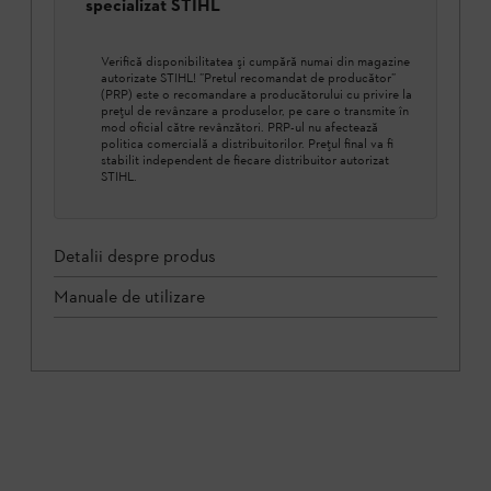
specializat STIHL
Verifică disponibilitatea şi cumpără numai din magazine
autorizate STIHL! ”Pretul recomandat de producător”
(PRP) este o recomandare a producătorului cu privire la
prețul de revânzare a produselor, pe care o transmite în
mod oficial către revânzători. PRP-ul nu afectează
politica comercială a distribuitorilor. Prețul final va fi
stabilit independent de fiecare distribuitor autorizat
STIHL.
Detalii despre produs
Manuale de utilizare