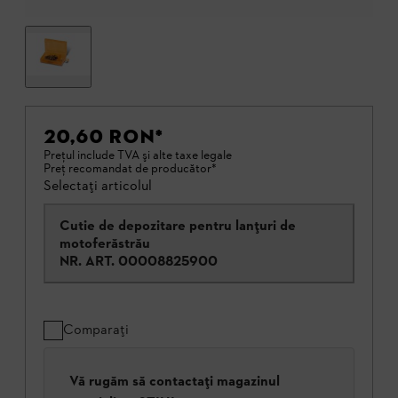
20,60 RON
*
Preţul include TVA şi alte taxe legale
Preţ recomandat de producător*
Selectați articolul
Cutie de depozitare pentru lanțuri de
motoferăstrău
NR. ART.
00008825900
Comparați
Vă rugăm să contactați magazinul