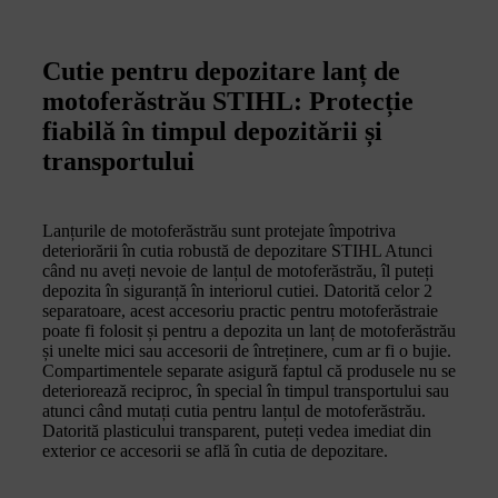
Cutie pentru depozitare lanț de
motoferăstrău STIHL: Protecție
fiabilă în timpul depozitării și
transportului
Lanțurile de motoferăstrău sunt protejate împotriva
deteriorării în cutia robustă de depozitare STIHL Atunci
când nu aveți nevoie de lanțul de motoferăstrău, îl puteți
depozita în siguranță în interiorul cutiei. Datorită celor 2
separatoare, acest accesoriu practic pentru motoferăstraie
poate fi folosit și pentru a depozita un lanț de motoferăstrău
și unelte mici sau accesorii de întreținere, cum ar fi o bujie.
Compartimentele separate asigură faptul că produsele nu se
deteriorează reciproc, în special în timpul transportului sau
atunci când mutați cutia pentru lanțul de motoferăstrău.
Datorită plasticului transparent, puteți vedea imediat din
exterior ce accesorii se află în cutia de depozitare.