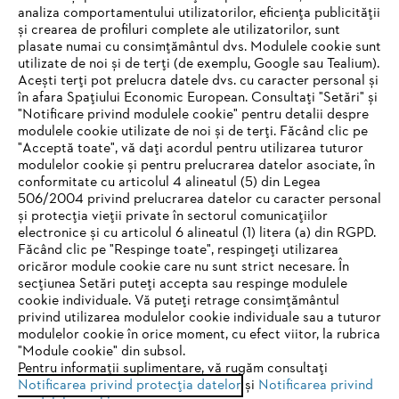
analiza comportamentului utilizatorilor, eficiența publicității
și crearea de profiluri complete ale utilizatorilor, sunt
plasate numai cu consimțământul dvs. Modulele cookie sunt
utilizate de noi și de terți (de exemplu, Google sau Tealium).
Acești terți pot prelucra datele dvs. cu caracter personal și
în afara Spațiului Economic European. Consultați "Setări" și
"Notificare privind modulele cookie" pentru detalii despre
STIHL Romania
modulele cookie utilizate de noi și de terți. Făcând clic pe
"Acceptă toate", vă dați acordul pentru utilizarea tuturor
modulelor cookie și pentru prelucrarea datelor asociate, în
conformitate cu articolul 4 alineatul (5) din Legea
506/2004 privind prelucrarea datelor cu caracter personal
Informaţii Utile
și protecția vieții private în sectorul comunicațiilor
electronice și cu articolul 6 alineatul (1) litera (a) din RGPD.
IHR BROWSER WIRD NICHT
Făcând clic pe "Respinge toate", respingeți utilizarea
oricăror module cookie care nu sunt strict necesare. În
UNTERSTÜTZT
secțiunea Setări puteți accepta sau respinge modulele
cookie individuale. Vă puteți retrage consimțământul
privind utilizarea modulelor cookie individuale sau a tuturor
Sie nutzen einen Browser, den wir noch nicht unterstützen. Für
modulelor cookie în orice moment, cu efect viitor, la rubrica
eine optimale Nutzung unserer Seite empfehlen wir Ihnen, zu
"Module cookie" din subsol.
Politica de confidenţialitate
Informare legală
Pentru informații suplimentare, vă rugăm consultați
einem der folgenden Browser zu wechseln:
Notificarea privind protecția datelor
și
Notificarea privind