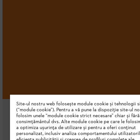
Site-ul nostru web folosește module cookie și tehnologii s
(“module cookie”). Pentru a vă pune la dispoziție site-ul n
folosim unele “module cookie strict necesare” chiar și fără
consimțământul dvs. Alte module cookie pe care le folosi
a optimiza ușurința de utilizare și pentru a oferi conținut
personalizat, inclusiv analiza comportamentului utilizatoril
eficiența publicității și crearea de profiluri complete ale