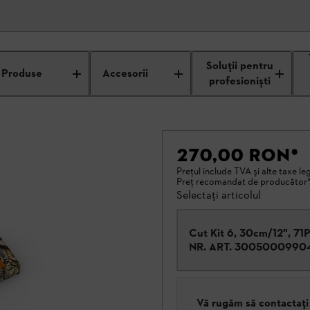
Soluții pentru
Produse
Accesorii
profesioniști
270,00 RON
*
Preţul include TVA şi alte taxe le
Preţ recomandat de producător
Selectați articolul
Cut Kit 6, 30cm/12", 7
NR. ART.
3005000990
Vă rugăm să contactați