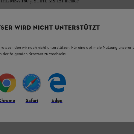
TIHL MSA 160 și STIHL MS 151 include
 cm)
SER WIRD NICHT UNTERSTÜTZT
, 1,1 mm
ă pentru lucrări de tăiere rapide și precise, cum
Browser, den wir noch nicht unterstützen. Für eine optimale Nutzung unserer
ilor. Lanțul de motoferăstrău STIHL 1/4” P Picco
rte plat și subțire. Vă oferă performanțe ridicate
em der folgenden Browser zu wechseln:
.
ribuie la asigurarea fiabilității
. Acest lucru înseamnă că beneficiați de
lucra în mod fiabil și practic fără întreruperi.
Chrome
Safari
Edge