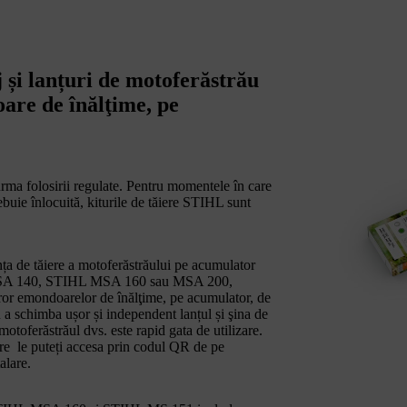
 și lanțuri de motoferăstrău
are de înălţime, pe
urma folosirii regulate. Pentru momentele în care
rebuie înlocuită, kiturile de tăiere STIHL sunt
a de tăiere a motoferăstrăului pe acumulator
A 140, STIHL MSA 160 sau MSA 200,
or emondoarelor de înălţime, pe acumulator, de
u a schimba ușor și independent lanțul și şina de
motoferăstrăul dvs. este rapid gata de utilizare.
care le puteți accesa prin codul QR de pe
alare.