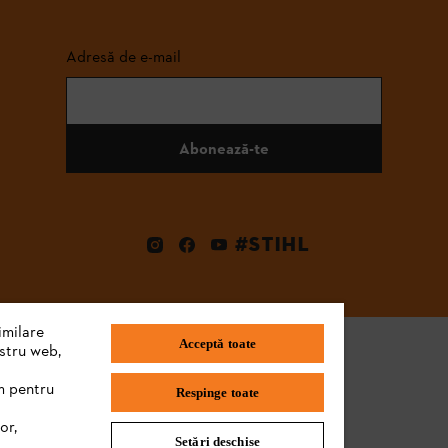
Adresă de e-mail
Abonează-te
#STIHL
imilare
Acceptă toate
ostru web,
m pentru
Respinge toate
or,
Setări deschise