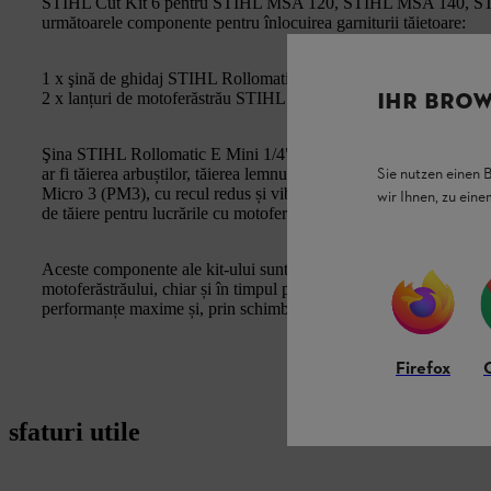
STIHL Cut Kit 6 pentru STIHL MSA 120, STIHL MSA 140, S
următoarele componente pentru înlocuirea garniturii tăietoare:
1 x şină de ghidaj STIHL Rollomatic E Mini, 1/4" P, 1,1 mm (30
IHR BROW
2 x lanțuri de motoferăstrău STIHL 1/4" P Picco Micro 3 (PM3)
Şina STIHL Rollomatic E Mini 1/4" P, subțire și ușoară, este ideal
Sie nutzen einen 
ar fi tăierea arbuștilor, tăierea lemnului de foc sau tăierea copac
Micro 3 (PM3), cu recul redus și vibrații reduse, are un design foa
wir Ihnen, zu ein
de tăiere pentru lucrările cu motoferăstrăul, în întreținerea grădinii
Aceste componente ale kit-ului sunt adaptate una la cealaltă și cont
motoferăstrăului, chiar și în timpul perioadelor lungi de utilizare
performanțe maxime și, prin schimbarea garniturii tăietoare, puteți 
Firefox
sfaturi utile