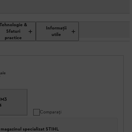
Tehnologie &
Informaţii
Sfaturi
utile
practice
gale
*
1PM3
4
Comparați
 magazinul specializat STIHL