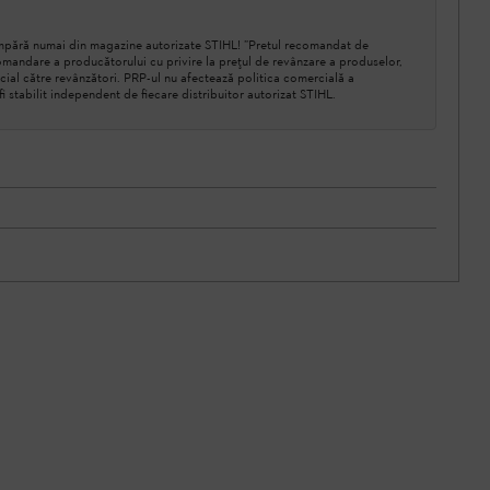
cumpără numai din magazine autorizate STIHL! ”Pretul recomandat de
mandare a producătorului cu privire la prețul de revânzare a produselor,
cial către revânzători. PRP-ul nu afectează politica comercială a
a fi stabilit independent de fiecare distribuitor autorizat STIHL.