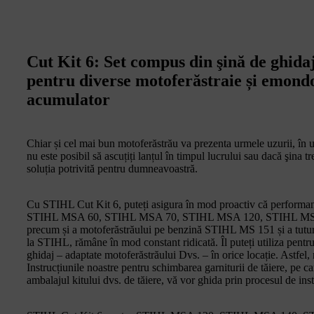
Cut Kit 6: Set compus din şină de ghidaj
pentru diverse motoferăstraie și emondo
acumulator
Chiar și cel mai bun motoferăstrău va prezenta urmele uzurii, în 
nu este posibil să ascuțiți lanțul în timpul lucrului sau dacă şina t
soluția potrivită pentru dumneavoastră.
Cu STIHL Cut Kit 6, puteți asigura în mod proactiv că performanț
STIHL MSA 60, STIHL MSA 70, STIHL MSA 120, STIHL MS
precum și a motoferăstrăului pe benzină STIHL MS 151 și a tutur
la STIHL, rămâne în mod constant ridicată. Îl puteți utiliza pentr
ghidaj – adaptate motoferăstrăului Dvs. – în orice locație. Astfel, 
Instrucțiunile noastre pentru schimbarea garniturii de tăiere, pe 
ambalajul kitului dvs. de tăiere, vă vor ghida prin procesul de inst