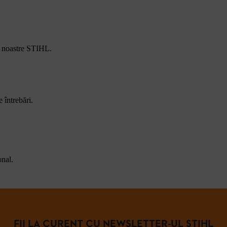
e noastre STIHL.
 întrebări.
onal.
FII LA CURENT CU NEWSLETTER-UL STIHL