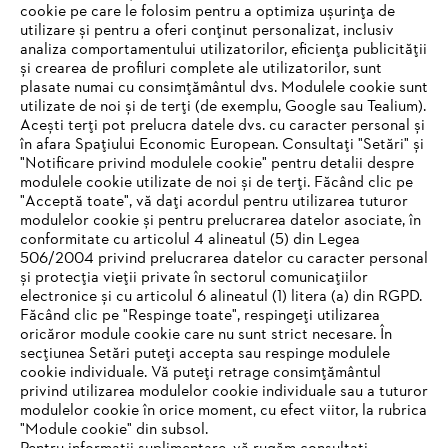
#STIHL
cookie pe care le folosim pentru a optimiza ușurința de
utilizare și pentru a oferi conținut personalizat, inclusiv
analiza comportamentului utilizatorilor, eficiența publicității
și crearea de profiluri complete ale utilizatorilor, sunt
plasate numai cu consimțământul dvs. Modulele cookie sunt
utilizate de noi și de terți (de exemplu, Google sau Tealium).
Acești terți pot prelucra datele dvs. cu caracter personal și
în afara Spațiului Economic European. Consultați "Setări" și
"Notificare privind modulele cookie" pentru detalii despre
STIHL Romania
modulele cookie utilizate de noi și de terți. Făcând clic pe
"Acceptă toate", vă dați acordul pentru utilizarea tuturor
modulelor cookie și pentru prelucrarea datelor asociate, în
conformitate cu articolul 4 alineatul (5) din Legea
506/2004 privind prelucrarea datelor cu caracter personal
Informaţii Utile
și protecția vieții private în sectorul comunicațiilor
electronice și cu articolul 6 alineatul (1) litera (a) din RGPD.
IHR BROWSER WIRD NICHT
Făcând clic pe "Respinge toate", respingeți utilizarea
oricăror module cookie care nu sunt strict necesare. În
UNTERSTÜTZT
secțiunea Setări puteți accepta sau respinge modulele
cookie individuale. Vă puteți retrage consimțământul
privind utilizarea modulelor cookie individuale sau a tuturor
Sie nutzen einen Browser, den wir noch nicht unterstützen. Für
modulelor cookie în orice moment, cu efect viitor, la rubrica
eine optimale Nutzung unserer Seite empfehlen wir Ihnen, zu
"Module cookie" din subsol.
Politica de confidenţialitate
Informare legală
einem der folgenden Browser zu wechseln: