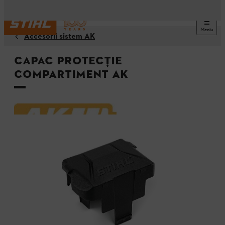
Meniu
Accesorii sistem AK
Capac protecţie
compartiment AK