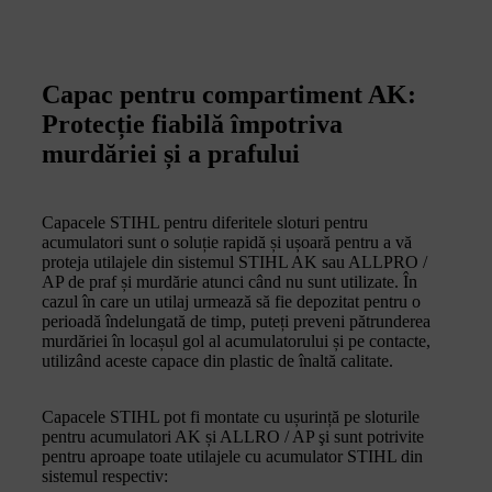
Capac pentru compartiment AK:
Protecție fiabilă împotriva
murdăriei și a prafului
Capacele STIHL pentru diferitele sloturi pentru
acumulatori sunt o soluție rapidă și ușoară pentru a vă
proteja utilajele din sistemul STIHL AK sau ALLPRO /
AP de praf și murdărie atunci când nu sunt utilizate. În
cazul în care un utilaj urmează să fie depozitat pentru o
perioadă îndelungată de timp, puteți preveni pătrunderea
murdăriei în locașul gol al acumulatorului și pe contacte,
utilizând aceste capace din plastic de înaltă calitate.
Capacele STIHL pot fi montate cu ușurință pe sloturile
pentru acumulatori AK și ALLRO / AP şi sunt potrivite
pentru aproape toate utilajele cu acumulator STIHL din
sistemul respectiv: