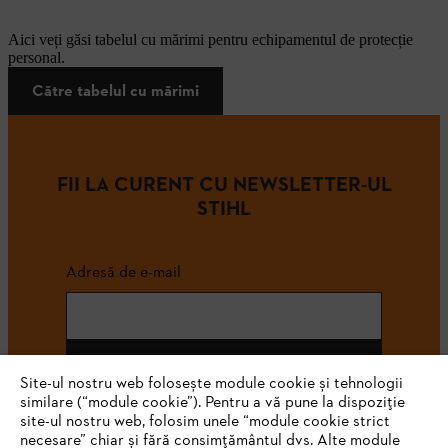
Aici veți găsi tabelul cu mărimi pentru echipamentul de protecție
personal.
Către tabelul cu mărimi
FII LA CURENT CU NEWSLETTER-UL
STIHL
Adresă de e-mail
Abonează-te
Site-ul nostru web folosește module cookie și tehnologii
similare (“module cookie”). Pentru a vă pune la dispoziție
site-ul nostru web, folosim unele “module cookie strict
necesare” chiar și fără consimțământul dvs. Alte module