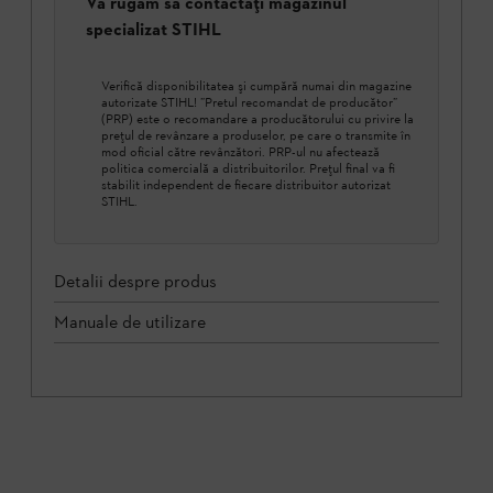
Vă rugăm să contactați magazinul
specializat STIHL
Verifică disponibilitatea şi cumpără numai din magazine
autorizate STIHL! ”Pretul recomandat de producător”
(PRP) este o recomandare a producătorului cu privire la
prețul de revânzare a produselor, pe care o transmite în
mod oficial către revânzători. PRP-ul nu afectează
politica comercială a distribuitorilor. Prețul final va fi
stabilit independent de fiecare distribuitor autorizat
STIHL.
Detalii despre produs
Manuale de utilizare