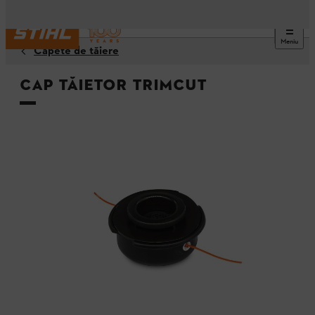
Meniu
Capete de tăiere
Cap tăietor TrimCut