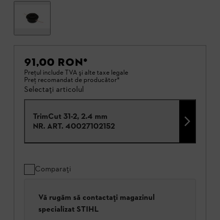
91,00 RON
*
Preţul include TVA şi alte taxe legale
Preţ recomandat de producător*
Selectați articolul
TrimCut 31-2, 2.4 mm
NR. ART.
40027102152
Comparați
Vă rugăm să contactați magazinul
specializat STIHL