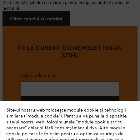
Aici veți găsi tabelul cu mărimi pentru echipamentul de protecție
personal.
Către tabelul cu mărimi
FII LA CURENT CU NEWSLETTER-UL
STIHL
Adresă de e-mail
Abonează-te
Site-ul nostru web folosește module cookie și tehnologii
similare (“module cookie”). Pentru a vă pune la dispoziție
site-ul nostru web, folosim unele “module cookie strict
necesare” chiar și fără consimțământul dvs. Alte module
#STIHL
cookie pe care le folosim pentru a optimiza ușurința de