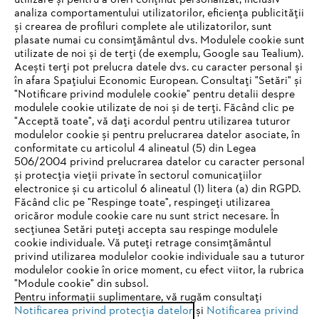
utilizare și pentru a oferi conținut personalizat, inclusiv
analiza comportamentului utilizatorilor, eficiența publicității
și crearea de profiluri complete ale utilizatorilor, sunt
plasate numai cu consimțământul dvs. Modulele cookie sunt
utilizate de noi și de terți (de exemplu, Google sau Tealium).
Acești terți pot prelucra datele dvs. cu caracter personal și
în afara Spațiului Economic European. Consultați "Setări" și
"Notificare privind modulele cookie" pentru detalii despre
STIHL Romania
modulele cookie utilizate de noi și de terți. Făcând clic pe
"Acceptă toate", vă dați acordul pentru utilizarea tuturor
modulelor cookie și pentru prelucrarea datelor asociate, în
conformitate cu articolul 4 alineatul (5) din Legea
506/2004 privind prelucrarea datelor cu caracter personal
Informaţii Utile
și protecția vieții private în sectorul comunicațiilor
electronice și cu articolul 6 alineatul (1) litera (a) din RGPD.
IHR BROWSER WIRD NICHT
Făcând clic pe "Respinge toate", respingeți utilizarea
oricăror module cookie care nu sunt strict necesare. În
UNTERSTÜTZT
secțiunea Setări puteți accepta sau respinge modulele
cookie individuale. Vă puteți retrage consimțământul
privind utilizarea modulelor cookie individuale sau a tuturor
Sie nutzen einen Browser, den wir noch nicht unterstützen. Für
modulelor cookie în orice moment, cu efect viitor, la rubrica
eine optimale Nutzung unserer Seite empfehlen wir Ihnen, zu
"Module cookie" din subsol.
Politica de confidenţialitate
Informare legală
Pentru informații suplimentare, vă rugăm consultați
einem der folgenden Browser zu wechseln:
Notificarea privind protecția datelor
și
Notificarea privind