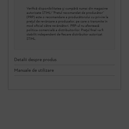
Verifică disponibilitatea şi cumpără numai din magazine
autorizate STIHL! ”Pretul recomandat de producător”
(PRP) este o recomandare a producătorului cu privire la
prețul de revânzare a produselor, pe care o transmite în
mod oficial către revânzători. PRP-ul nu afectează
politica comercială a distribuitorilor. Prețul final va fi
stabilit independent de fiecare distribuitor autorizat
STIHL.
Detalii despre produs
Manuale de utilizare